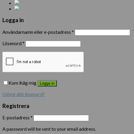
Logga in
Användarnamn eller e-postadress
*
Lösenord
*
Kom ihåg mig
Logga in
Glömt ditt lösenord?
Registrera
E-postadress
*
A password will be sent to your email address.