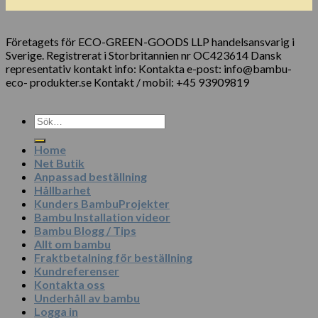
Företagets för ECO-GREEN-GOODS LLP handelsansvarig i
Sverige. Registrerat i Storbritannien nr OC423614 Dansk
representativ kontakt info: Kontakta e-post: info@bambu-
eco- produkter.se Kontakt / mobil: +45 93909819
Sök
efter:
Home
Net Butik
Anpassad beställning
Hållbarhet
Kunders BambuProjekter
Bambu Installation videor
Bambu Blogg / Tips
Allt om bambu
Fraktbetalning för beställning
Kundreferenser
Kontakta oss
Underhåll av bambu
Logga in