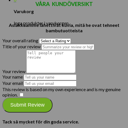
VÅRA
KUNDÖVERSIKT
Varukorg
Inga produkter i varukorgen.
Asiakkaamme lähettivät kuvia, mitä he ovat tehneet
bambutuotteista
Your overall rating
Title of your review
Your review
Your name
Your email
This review is based on my own experience and is my genuine
opinion.
​
Submit Review
Tack så mycket för din goda service.