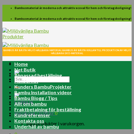
Skip
Bambusmaterial är moderna och attraktiv ecoval för hem och företagsboligning!
to
content
Bambusmaterial är moderna och attraktiv ecoval för hem och företagsboligning!
BAMBUS ÄR BÄSTA MILJÖ HÅLLBARA MATERIAL BAMBUS ÄR BÄSTA KÄLLAN TILL PRODUKTION AV MILJÖ
HÅLLBARA EKO-MATERIAL
Home
Net Butik
Anpassad beställning
Sök
Hållbarhet
efter:
Kunders BambuProjekter
Bambu Installation videor
Bambu Blogg / Tips
Logga in
Allt om bambu
Fraktbetalning för beställning
Varukorg /
0.00
kr
0
Kundreferenser
Kontakta oss
Inga produkter i varukorgen.
Underhåll av bambu
0