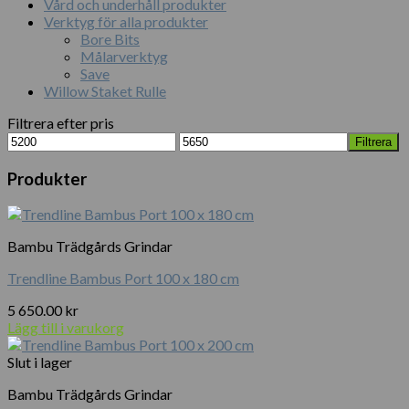
Vård och underhåll produkter
Verktyg för alla produkter
Bore Bits
Målarverktyg
Save
Willow Staket Rulle
Filtrera efter pris
Min
Max
Filtrera
pris
pris
Produkter
Bambu Trädgårds Grindar
Trendline Bambus Port 100 x 180 cm
5 650.00
kr
Lägg till i varukorg
Slut i lager
Bambu Trädgårds Grindar