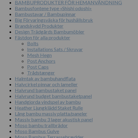
BAMBUPRODUKTER FÖR HEMANVÄNDNING
Bambusfontene type «Shishi odoshi»
Bambustavar / Bambupinnar
Big Förvaringsväska för hushållsbruk
Brandskydd Produkter
Design Trädgårds Bambumöbler
Fästdon för alla produkter
Bolts
Installations Sats / Skruvar
Mesh Hegn
Post Anchors
Post Caps
Trådstænger
Halmtak av bambuhandflata
Halvcirkel pinnar och lameller
Halvrund bambustaket panel
Halvrund budget bambustaketpanel
Handgjorda vindspel av bambu
Heather Ljungklädd Staket Rulle
Lång bambu massiv platta/paneler
Massiv bambu 3 lager akustisk panel
Moso bambu trallbrädor
Moso Bambus Gulve
Moso Bambus Terrassebrædder