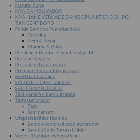
Natural Rope
NYA BAMBUVAROR
NYA HANDVERKADE BAMBOPUNKTER OCH PC-
TANGENTBORD
Panda Bamboo Toalettartiklar
Catering
Hem & Resor
Mamma & Baby
Persienner Bambu Elegant designstil
Personlig hygien
Personlige bambu vorer
Premium Bambu-Insynsskydd
Reed bambusblind
SKÖTSEL / Oljeprodukter
SPLIT BAMBURULLE
Täckpanel för bambutrappa
Terrasserbrädor
Fast
Sammansatt
Uteplatsbrädor i bambu
Bambu komposit uteplats brädor
Bambu Solid Terrassbrädor
Vævet /Bamboo Woven Panel