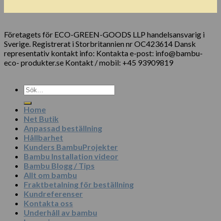
Företagets för ECO-GREEN-GOODS LLP handelsansvarig i
Sverige. Registrerat i Storbritannien nr OC423614 Dansk
representativ kontakt info: Kontakta e-post: info@bambu-
eco- produkter.se Kontakt / mobil: +45 93909819
Sök
efter:
Home
Net Butik
Anpassad beställning
Hållbarhet
Kunders BambuProjekter
Bambu Installation videor
Bambu Blogg / Tips
Allt om bambu
Fraktbetalning för beställning
Kundreferenser
Kontakta oss
Underhåll av bambu