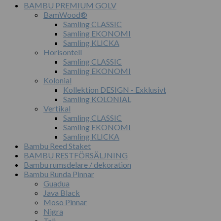
BAMBU PREMIUM GOLV
BamWood®
Samling CLASSIC
Samling EKONOMI
Samling KLICKA
Horisontell
Samling CLASSIC
Samling EKONOMI
Kolonial
Kollektion DESIGN - Exklusivt
Samling KOLONIAL
Vertikal
Samling CLASSIC
Samling EKONOMI
Samling KLICKA
Bambu Reed Staket
BAMBU RESTFÖRSÄLJNING
Bambu rumsdelare / dekoration
Bambu Runda Pinnar
Guadua
Java Black
Moso Pinnar
Nigra
Tali