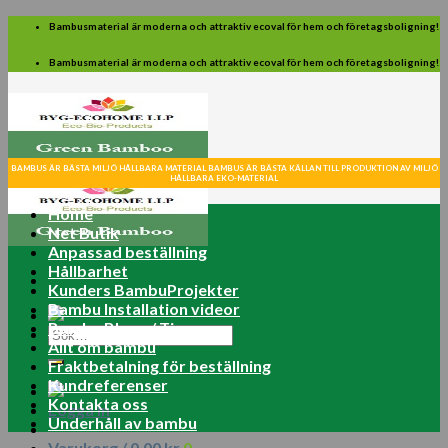
Skip
Bambusmaterial är moderna och attraktiv ecoval för hem och företagsboligning!
to
content
Bambusmaterial är moderna och attraktiv ecoval för hem och företagsboligning!
BAMBUS ÄR BÄSTA MILJÖ HÅLLBARA MATERIAL BAMBUS ÄR BÄSTA KÄLLAN TILL PRODUKTION AV MILJÖ
HÅLLBARA EKO-MATERIAL
Home
Net Butik
Anpassad beställning
Hållbarhet
Kunders BambuProjekter
Bambu Installation videor
Bambu Blogg / Tips
Sök
Allt om bambu
efter:
Fraktbetalning för beställning
Kundreferenser
Kontakta oss
Logga in
Underhåll av bambu
Varukorg /
0.00
kr
0