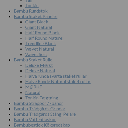
Tonkin
Bambu Rundstok
Bambu Staket Paneler
Giant Black
Giant Natural
Half Round Black
Half Round Naturel
Trendline Black
Vævet Natural
Vævet Sort
Bambu Staket Rulle
Deluxe Mørkt
Deluxe Natural
Halva runda svarta staket rullar
Halve Runde Natural staket rullar
MØRKT
Natural
Tonkin Fægtning
Bambu Strappor / -banor
Bambu Trädgårds Grindar
Bambu Trädgårds Stång, Pelare
Bambu Vattenflaskor
Bambubestick Köksredskap