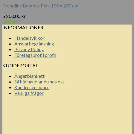
Trendline Bambus Port 100 x 200 cm
5 200.00
kr
Läs mer
INFORMATIONER
Handelsvillkor
Ansvarbegrånsning
Privacy Policy
Företagsprofil profil
KUNDEPORTAL
Ångerblankett
Så här handlar du hos oss
Kundrecensioner
Vanliga frågor