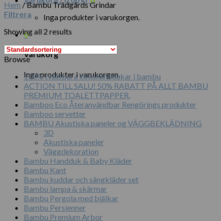
Hem
/
Bambu Trädgårds Grindar
Filtrera
Inga produkter i varukorgen.
Showing all 2 results
0
Varukorg
Browse
Inga produkter i varukorgen.
100% tvättbara kökshanddukar i bambu
ACTION TILL SALU! 50% RABATT PÅ ALLT BAMBU
PREMIUM TOALETTPAPPER.
Bamboo Eco Återanvändbar Rengörings produkter
Bamboo servetter
BAMBU Akustiska paneler og VÄGGBEKLÄDNING
3D
Akustiska paneler
Väggdekoration
Bambu Handduk & Baby Kläder
Bambu Kant
Bambu kuddar och sängkläder set
Bambu lampa & skärmar
Bambu Pergola med bjälkar
Bambu Persienner
Bambu Premium Arbor