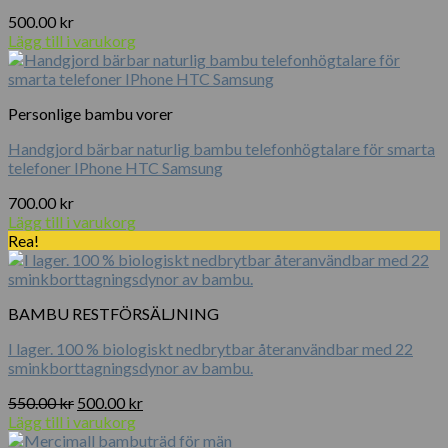
500.00
kr
Lägg till i varukorg
Personlige bambu vorer
Handgjord bärbar naturlig bambu telefonhögtalare för smarta
telefoner IPhone HTC Samsung
700.00
kr
Lägg till i varukorg
Rea!
BAMBU RESTFÖRSÄLJNING
I lager. 100 % biologiskt nedbrytbar återanvändbar med 22
sminkborttagningsdynor av bambu.
Det
Det
550.00
kr
500.00
kr
ursprungliga
nuvarande
Lägg till i varukorg
priset
priset