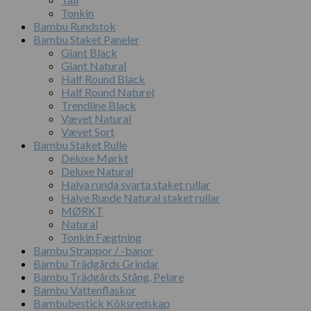
Tonkin
Bambu Rundstok
Bambu Staket Paneler
Giant Black
Giant Natural
Half Round Black
Half Round Naturel
Trendline Black
Vævet Natural
Vævet Sort
Bambu Staket Rulle
Deluxe Mørkt
Deluxe Natural
Halva runda svarta staket rullar
Halve Runde Natural staket rullar
MØRKT
Natural
Tonkin Fægtning
Bambu Strappor / -banor
Bambu Trädgårds Grindar
Bambu Trädgårds Stång, Pelare
Bambu Vattenflaskor
Bambubestick Köksredskap