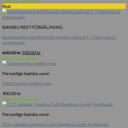
Lägg till i varukorg
Rea!
BAMBU RESTFÖRSÄLJNING
Bestikbakke bestikindsats bambu utökad 5-7 rom robust
organisatör
Det
Det
600.00
kr
500.00
kr
ursprungliga
nuvarande
Lägg till i varukorg
priset
priset
var:
är:
Personlige bambu vorer
600.00 kr.
500.00 kr.
Datorbambu trådlös mus
900.00
kr
Lägg till i varukorg
Personlige bambu vorer
ECO-vänliga Creative Coils Bamboo Cover Notebook