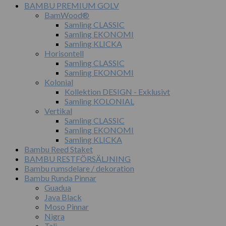
BAMBU PREMIUM GOLV
BamWood®
Samling CLASSIC
Samling EKONOMI
Samling KLICKA
Horisontell
Samling CLASSIC
Samling EKONOMI
Kolonial
Kollektion DESIGN - Exklusivt
Samling KOLONIAL
Vertikal
Samling CLASSIC
Samling EKONOMI
Samling KLICKA
Bambu Reed Staket
BAMBU RESTFÖRSÄLJNING
Bambu rumsdelare / dekoration
Bambu Runda Pinnar
Guadua
Java Black
Moso Pinnar
Nigra
Tali