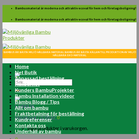
Skip
Bambusmaterial är moderna och attraktiv ecoval för hem och företagsboligning!
to
content
Bambusmaterial är moderna och attraktiv ecoval för hem och företagsboligning!
BAMBUS ÄR BÄSTA MILJÖ HÅLLBARA MATERIAL BAMBUS ÄR BÄSTA KÄLLAN TILL PRODUKTION AV MILJÖ
HÅLLBARA EKO-MATERIAL
Home
Net Butik
Anpassad beställning
Sök
Hållbarhet
efter:
Kunders BambuProjekter
Bambu Installation videor
Bambu Blogg / Tips
Logga in
Allt om bambu
Fraktbetalning för beställning
Varukorg /
0.00
kr
0
Kundreferenser
Kontakta oss
Inga produkter i varukorgen.
Underhåll av bambu
0