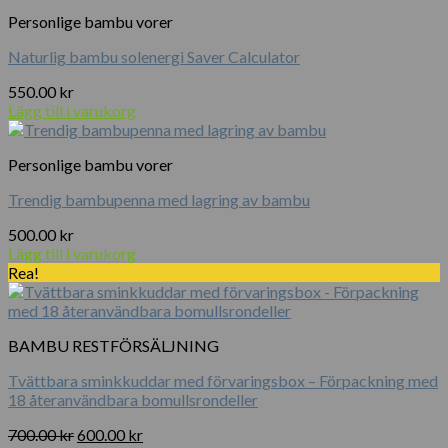
Personlige bambu vorer
Naturlig bambu solenergi Saver Calculator
550.00
kr
Lägg till i varukorg
Personlige bambu vorer
Trendig bambupenna med lagring av bambu
500.00
kr
Lägg till i varukorg
Rea!
BAMBU RESTFÖRSÄLJNING
Tvättbara sminkkuddar med förvaringsbox – Förpackning med
18 återanvändbara bomullsrondeller
Det
Det
700.00
kr
600.00
kr