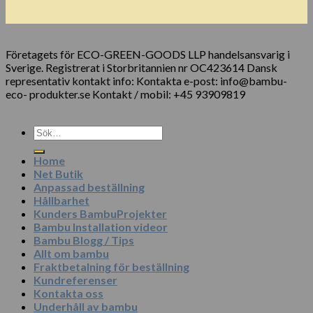
Företagets för ECO-GREEN-GOODS LLP handelsansvarig i
Sverige. Registrerat i Storbritannien nr OC423614 Dansk
representativ kontakt info: Kontakta e-post: info@bambu-
eco- produkter.se Kontakt / mobil: +45 93909819
Sök
efter:
Home
Net Butik
Anpassad beställning
Hållbarhet
Kunders BambuProjekter
Bambu Installation videor
Bambu Blogg / Tips
Allt om bambu
Fraktbetalning för beställning
Kundreferenser
Kontakta oss
Underhåll av bambu