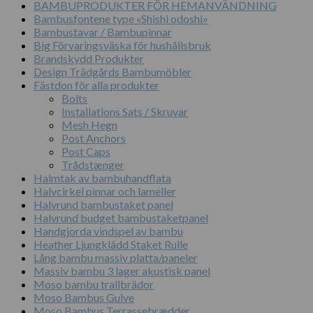
BAMBUPRODUKTER FÖR HEMANVÄNDNING
Bambusfontene type «Shishi odoshi»
Bambustavar / Bambupinnar
Big Förvaringsväska för hushållsbruk
Brandskydd Produkter
Design Trädgårds Bambumöbler
Fästdon för alla produkter
Bolts
Installations Sats / Skruvar
Mesh Hegn
Post Anchors
Post Caps
Trådstænger
Halmtak av bambuhandflata
Halvcirkel pinnar och lameller
Halvrund bambustaket panel
Halvrund budget bambustaketpanel
Handgjorda vindspel av bambu
Heather Ljungklädd Staket Rulle
Lång bambu massiv platta/paneler
Massiv bambu 3 lager akustisk panel
Moso bambu trallbrädor
Moso Bambus Gulve
Moso Bambus Terrassebrædder