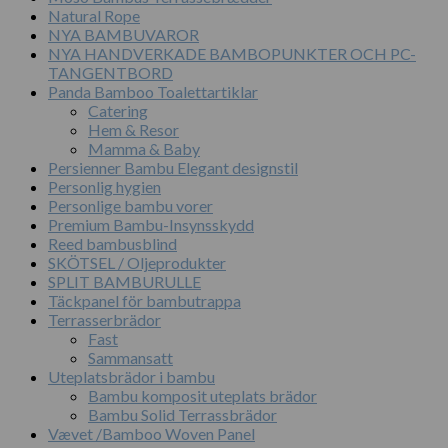
Natural Rope
NYA BAMBUVAROR
NYA HANDVERKADE BAMBOPUNKTER OCH PC-
TANGENTBORD
Panda Bamboo Toalettartiklar
Catering
Hem & Resor
Mamma & Baby
Persienner Bambu Elegant designstil
Personlig hygien
Personlige bambu vorer
Premium Bambu-Insynsskydd
Reed bambusblind
SKÖTSEL / Oljeprodukter
SPLIT BAMBURULLE
Täckpanel för bambutrappa
Terrasserbrädor
Fast
Sammansatt
Uteplatsbrädor i bambu
Bambu komposit uteplats brädor
Bambu Solid Terrassbrädor
Vævet /Bamboo Woven Panel