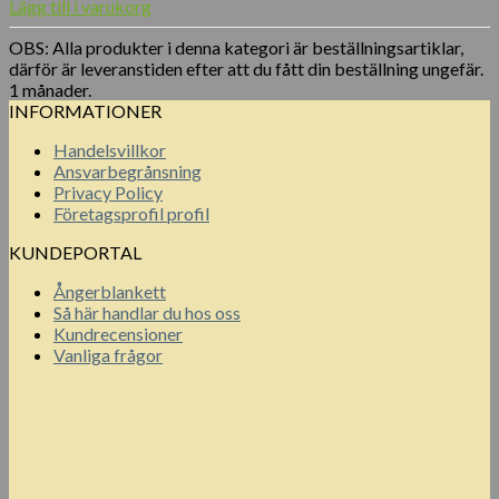
ursprungliga
nuvarande
Lägg till i varukorg
priset
priset
OBS: Alla produkter i denna kategori är beställningsartiklar,
var:
är:
därför är leveranstiden efter att du fått din beställning ungefär.
700.00 kr.
600.00 kr.
1 månader.
INFORMATIONER
Handelsvillkor
Ansvarbegrånsning
Privacy Policy
Företagsprofil profil
KUNDEPORTAL
Ångerblankett
Så här handlar du hos oss
Kundrecensioner
Vanliga frågor