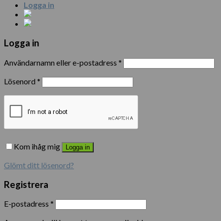
Logga in
Logga in
Användarnamn eller e-postadress
*
Lösenord
*
Kom ihåg mig
Logga in
Glömt ditt lösenord?
Registrera
E-postadress
*