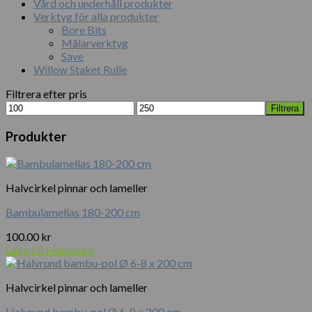
Vård och underhåll produkter
Verktyg för alla produkter
Bore Bits
Målarverktyg
Save
Willow Staket Rulle
Filtrera efter pris
Min
Max
Filtrera
pris
pris
Produkter
Halvcirkel pinnar och lameller
Bambulamellas 180-200 cm
100.00
kr
Lägg till i varukorg
Halvcirkel pinnar och lameller
Halvrund bambu-pol Ø 6-8 x 200 cm