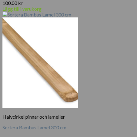
100.00
kr
Lägg till i varukorg
Halvcirkel pinnar och lameller
Sortera Bambus Lamel 300 cm