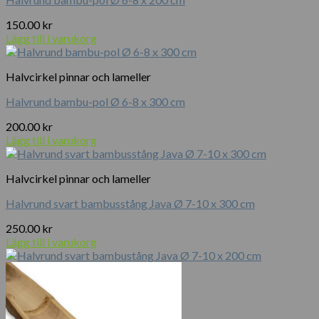
150.00
kr
Lägg till i varukorg
Halvcirkel pinnar och lameller
Halvrund bambu-pol Ø 6-8 x 300 cm
200.00
kr
Lägg till i varukorg
Halvcirkel pinnar och lameller
Halvrund svart bambusstång Java Ø 7-10 x 300 cm
250.00
kr
Lägg till i varukorg