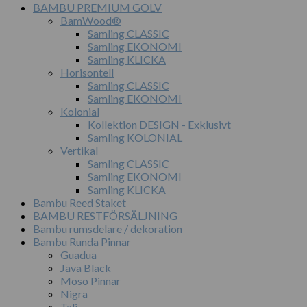
BAMBU PREMIUM GOLV
BamWood®
Samling CLASSIC
Samling EKONOMI
Samling KLICKA
Horisontell
Samling CLASSIC
Samling EKONOMI
Kolonial
Kollektion DESIGN - Exklusivt
Samling KOLONIAL
Vertikal
Samling CLASSIC
Samling EKONOMI
Samling KLICKA
Bambu Reed Staket
BAMBU RESTFÖRSÄLJNING
Bambu rumsdelare / dekoration
Bambu Runda Pinnar
Guadua
Java Black
Moso Pinnar
Nigra
Tali