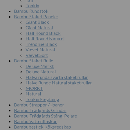
Tonkin
Bambu Rundstok
Bambu Staket Paneler
Giant Black
Giant Natural
Half Round Black
Half Round Naturel
Trendline Black
Vævet Natural
Vævet Sort
Bambu Staket Rulle
Deluxe Mørkt
Deluxe Natural
Halva runda svarta staket rullar
Halve Runde Natural staket rullar
MØRKT
Natural
Tonkin Fægtning
Bambu Strappor / -banor
Bambu Trädgårds Grindar
Bambu Trädgårds Stång, Pelare
Bambu Vattenflaskor
Bambubestick Köksredskap