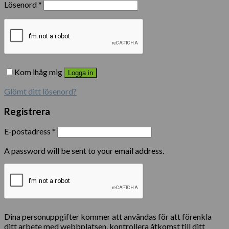
Lösenord
*
Kom ihåg mig
Logga in
Glömt ditt lösenord?
Registrera
E-postadress
*
A password will be sent to your email address.
Dina personuppgifter kommer att användas för att förenkla
ditt arbete med webbplatsen, kontrollera åtkomst till ditt