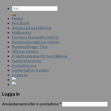
Sök
efter:
Home
Net Butik
Anpassad beställning
Hållbarhet
Kunders BambuProjekter
Bambu Installation videor
Bambu Blogg / Tips
Allt om bambu
Fraktbetalning för beställning
Kundreferenser
Kontakta oss
Underhåll av bambu
Logga in
Logga in
Användarnamn eller e-postadress
*