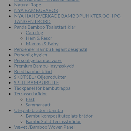
Natural Rope
NYA BAMBUVAROR
NYA HANDVERKADE BAMBOPUNKTER OCH PC-
TANGENTBORD
Panda Bamboo Toalettartiklar
Catering
Hem & Resor
Mamma & Baby
Persienner Bambu Elegant designstil
Personlig hygien
Personlige bambu vorer
Premium Bambu-Insynsskydd
Reed bambusblind
SKÖTSEL / Oljeprodukter
SPLIT BAMBURULLE
Täckpanel för bambutrappa
Terrasserbrädor
Fast
Sammansatt
Uteplatsbrädor i bambu
Bambu komposit uteplats brädor
Bambu Solid Terrassbrädor
Vævet /Bamboo Woven Panel