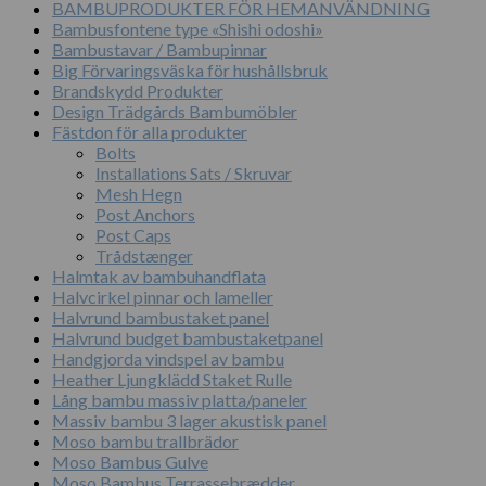
BAMBUPRODUKTER FÖR HEMANVÄNDNING
Bambusfontene type «Shishi odoshi»
Bambustavar / Bambupinnar
Big Förvaringsväska för hushållsbruk
Brandskydd Produkter
Design Trädgårds Bambumöbler
Fästdon för alla produkter
Bolts
Installations Sats / Skruvar
Mesh Hegn
Post Anchors
Post Caps
Trådstænger
Halmtak av bambuhandflata
Halvcirkel pinnar och lameller
Halvrund bambustaket panel
Halvrund budget bambustaketpanel
Handgjorda vindspel av bambu
Heather Ljungklädd Staket Rulle
Lång bambu massiv platta/paneler
Massiv bambu 3 lager akustisk panel
Moso bambu trallbrädor
Moso Bambus Gulve
Moso Bambus Terrassebrædder