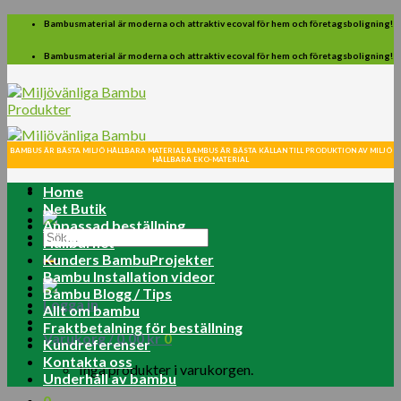
Skip
Bambusmaterial är moderna och attraktiv ecoval för hem och företagsboligning!
to
content
Bambusmaterial är moderna och attraktiv ecoval för hem och företagsboligning!
BAMBUS ÄR BÄSTA MILJÖ HÅLLBARA MATERIAL BAMBUS ÄR BÄSTA KÄLLAN TILL PRODUKTION AV MILJÖ
HÅLLBARA EKO-MATERIAL
Home
Net Butik
Anpassad beställning
Sök
Hållbarhet
efter:
Kunders BambuProjekter
Bambu Installation videor
Bambu Blogg / Tips
Logga in
Allt om bambu
Fraktbetalning för beställning
Varukorg /
0.00
kr
0
Kundreferenser
Kontakta oss
Inga produkter i varukorgen.
Underhåll av bambu
0