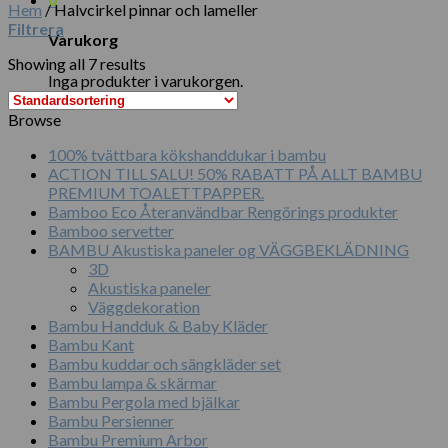
Hem
/
Halvcirkel pinnar och lameller
Filtrera
Varukorg
Showing all 7 results
Inga produkter i varukorgen.
Browse
100% tvättbara kökshanddukar i bambu
ACTION TILL SALU! 50% RABATT PÅ ALLT BAMBU
PREMIUM TOALETTPAPPER.
Bamboo Eco Återanvändbar Rengörings produkter
Bamboo servetter
BAMBU Akustiska paneler og VÄGGBEKLÄDNING
3D
Akustiska paneler
Väggdekoration
Bambu Handduk & Baby Kläder
Bambu Kant
Bambu kuddar och sängkläder set
Bambu lampa & skärmar
Bambu Pergola med bjälkar
Bambu Persienner
Bambu Premium Arbor