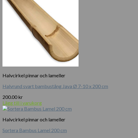
Halvcirkel pinnar och lameller
Halvrund svart bambustång Java Ø 7-10 x 200 cm
200.00
kr
Lägg till i varukorg
Halvcirkel pinnar och lameller
Sortera Bambus Lamel 200 cm