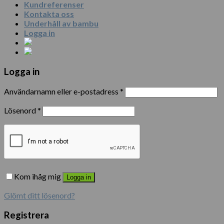
Kundreferenser
Kontakta oss
Underhåll av bambu
Logga in
Logga in
Användarnamn eller e-postadress
*
Lösenord
*
Kom ihåg mig
Logga in
Glömt ditt lösenord?
Registrera