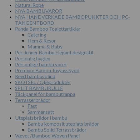
Natural Rope
NYA BAMBUVAROR
NYA HANDVERKADE BAMBOPUNKTER OCH PC-
TANGENTBORD
Panda Bamboo Toalettartiklar
Catering
Hem & Resor
Mamma & Baby
Persienner Bambu Elegant designstil
Personlig hygien
Personlige bambu vorer
Premium Bambu-Insynsskydd
Reed bambusblind
SKÖTSEL / Oljeprodukter
SPLIT BAMBURULLE
Täckpanel för bambutrappa
Terrasserbrädor
Fast
Sammansatt
Uteplatsbrädor i bambu
Bambu komposit uteplats brädor
Bambu Solid Terrassbrädor
Vævet /Bamboo Woven Panel