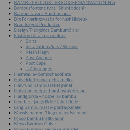
BAMBUPRODUKTER FÖR HEMANVÄNDNING
Bambusfontene type «Shishi odoshi»
Bambustavar / Bambupinnar
Big Förvaringsväska för hushållsbruk
Brandskydd Produkter
Design Trädgårds Bambumöbler
Fästdon för alla produkter
Bolts
Installations Sats / Skruvar
Mesh Hegn
Post Anchors
Post Caps
Trådstænger
Halmtak av bambuhandflata
Halvcirkel pinnar och lameller
Halvrund bambustaket panel
Halvrund budget bambustaketpanel
Handgjorda vindspel av bambu
Heather Ljungklädd Staket Rulle
Lång bambu massiv platta/paneler
Massiv bambu 3 lager akustisk panel
Moso bambu trallbrädor
Moso Bambus Gulve
Moso Bambus Terrassebrædder