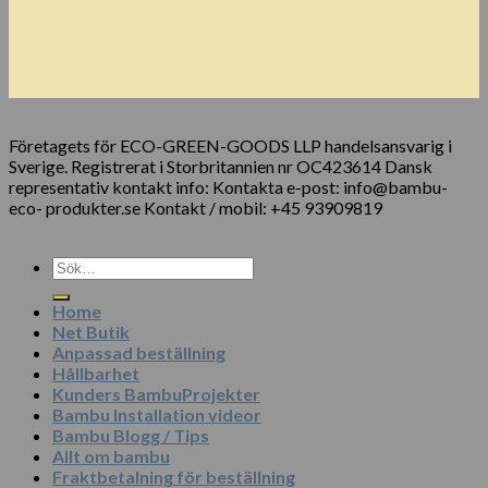
Företagets för ECO-GREEN-GOODS LLP handelsansvarig i
Sverige. Registrerat i Storbritannien nr OC423614 Dansk
representativ kontakt info: Kontakta e-post: info@bambu-
eco- produkter.se Kontakt / mobil: +45 93909819
Sök
efter:
Home
Net Butik
Anpassad beställning
Hållbarhet
Kunders BambuProjekter
Bambu Installation videor
Bambu Blogg / Tips
Allt om bambu
Fraktbetalning för beställning