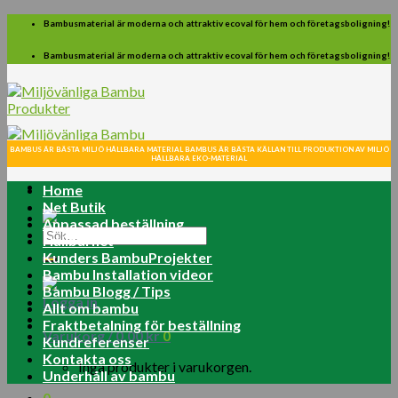
Skip
Bambusmaterial är moderna och attraktiv ecoval för hem och företagsboligning!
to
content
Bambusmaterial är moderna och attraktiv ecoval för hem och företagsboligning!
BAMBUS ÄR BÄSTA MILJÖ HÅLLBARA MATERIAL BAMBUS ÄR BÄSTA KÄLLAN TILL PRODUKTION AV MILJÖ
HÅLLBARA EKO-MATERIAL
Home
Net Butik
Anpassad beställning
Sök
Hållbarhet
efter:
Kunders BambuProjekter
Bambu Installation videor
Bambu Blogg / Tips
Logga in
Allt om bambu
Fraktbetalning för beställning
Varukorg /
0.00
kr
0
Kundreferenser
Kontakta oss
Inga produkter i varukorgen.
Underhåll av bambu
0