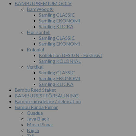
BAMBU PREMIUM GOLV
BamWood®
Samling CLASSIC
Samling EKONOMI
Samling KLICKA
Horisontell
Samling CLASSIC
Samling EKONOMI
Kolonial
Kollektion DESIGN - Exklusivt
Samling KOLONIAL
Vertikal
Samling CLASSIC
Samling EKONOMI
Samling KLICKA
Bambu Reed Staket
BAMBU RESTFÖRSÄLJNING
Bambu rumsdelare / dekoration
Bambu Runda Pinnar
Guadua
Java Black
Moso Pinnar
Nigra
Tali