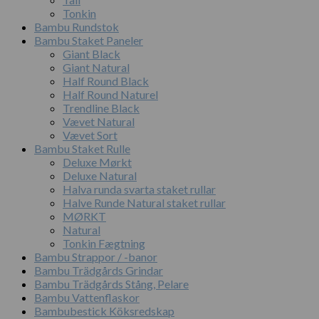
Tonkin
Bambu Rundstok
Bambu Staket Paneler
Giant Black
Giant Natural
Half Round Black
Half Round Naturel
Trendline Black
Vævet Natural
Vævet Sort
Bambu Staket Rulle
Deluxe Mørkt
Deluxe Natural
Halva runda svarta staket rullar
Halve Runde Natural staket rullar
MØRKT
Natural
Tonkin Fægtning
Bambu Strappor / -banor
Bambu Trädgårds Grindar
Bambu Trädgårds Stång, Pelare
Bambu Vattenflaskor
Bambubestick Köksredskap