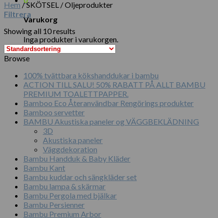
Hem
/
SKÖTSEL / Oljeprodukter
Filtrera
Varukorg
Showing all 10 results
Inga produkter i varukorgen.
Browse
100% tvättbara kökshanddukar i bambu
ACTION TILL SALU! 50% RABATT PÅ ALLT BAMBU
PREMIUM TOALETTPAPPER.
Bamboo Eco Återanvändbar Rengörings produkter
Bamboo servetter
BAMBU Akustiska paneler og VÄGGBEKLÄDNING
3D
Akustiska paneler
Väggdekoration
Bambu Handduk & Baby Kläder
Bambu Kant
Bambu kuddar och sängkläder set
Bambu lampa & skärmar
Bambu Pergola med bjälkar
Bambu Persienner
Bambu Premium Arbor