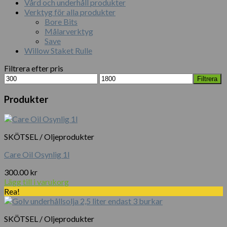
Vård och underhåll produkter
Verktyg för alla produkter
Bore Bits
Målarverktyg
Save
Willow Staket Rulle
Filtrera efter pris
Min
Max
Filtrera
pris
pris
Produkter
SKÖTSEL / Oljeprodukter
Care Oil Osynlig 1l
300.00
kr
Lägg till i varukorg
Rea!
SKÖTSEL / Oljeprodukter