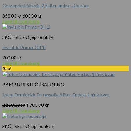
Golv underhållsolja 2,5 liter endast 3 burkar
Det
Det
850.00
kr
600.00
kr
ursprungliga
nuvarande
Lägg till i varukorg
priset
priset
var:
är:
SKÖTSEL / Oljeprodukter
850.00 kr.
600.00 kr.
Invisible Primer Oil 1l
700.00
kr
Lägg till i varukorg
Rea!
BAMBU RESTFÖRSÄLJNING
Jotun Demidekk Terrassolja 9 liter. Endast 1 hink kvar.
Det
Det
2 150.00
kr
1 700.00
kr
ursprungliga
nuvarande
Lägg till i varukorg
priset
priset
var:
är:
SKÖTSEL / Oljeprodukter
2
1