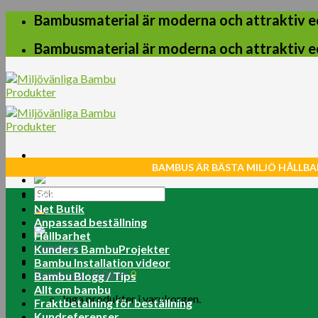
Skip
Bambusmaterial är moderna och attraktiv e
to
content
Bambusmaterial är moderna och attraktiv e
BAMBUS ÄR BÄSTA MILJÖ HÅLLBA
Sök
Home
efter:
Net Butik
Anpassad beställning
Hållbarhet
Logga in
Kunders BambuProjekter
Bambu Installation videor
Varukorg /
0.00
kr
0
Bambu Blogg / Tips
Allt om bambu
Inga produkter i varukorgen.
Fraktbetalning för beställning
Kundreferenser