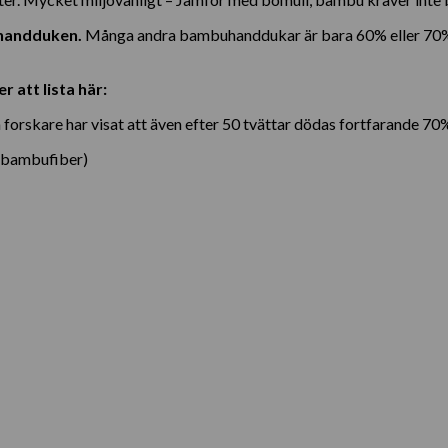
 handduken.
Många andra bambuhanddukar är bara 60% eller 70% b
 att lista här:
orskare har visat att även efter 50 tvättar dödas fortfarande 70% 
h bambufiber)