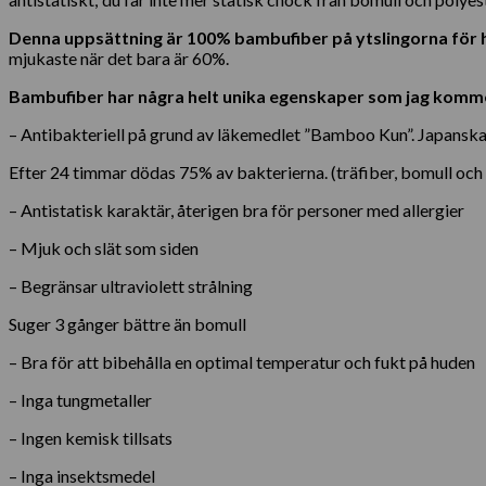
Denna uppsättning är 100% bambufiber på ytslingorna för
mjukaste när det bara är 60%.
B
ambufiber har några helt unika egenskaper som jag kommer
– Antibakteriell på grund av läkemedlet ”Bamboo Kun”. Japanska f
Efter 24 timmar dödas 75% av bakterierna. (träfiber, bomull oc
– Antistatisk karaktär, återigen bra för personer med allergier
– Mjuk och slät som siden
– Begränsar ultraviolett strålning
Suger 3 gånger bättre än bomull
– Bra för att bibehålla en optimal temperatur och fukt på huden
– Inga tungmetaller
– Ingen kemisk tillsats
– Inga insektsmedel