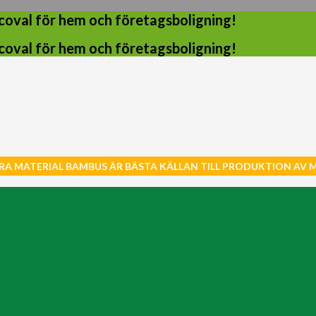
coval för hem och företagsboligning!
coval för hem och företagsboligning!
RA MATERIAL BAMBUS ÄR BÄSTA KÄLLAN TILL PRODUKTION AV 