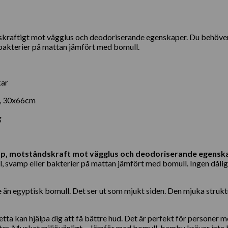
kraftigt mot vägglus och deodoriserande egenskaper. Du behöver i
bakterier på mattan jämfört med bomull.
ar
, 30x66cm
g
vamp, motståndskraft mot vägglus och deodoriserande egensk
vamp eller bakterier på mattan jämfört med bomull. Ingen dålig l
n egyptisk bomull. Det ser ut som mjukt siden. Den mjuka strukture
a kan hjälpa dig att få bättre hud. Det är perfekt för personer m
yester. Mycket miljövänligt – Jämför med bomull, bambu kräver int