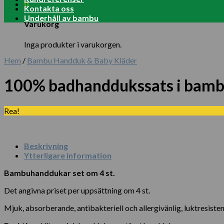
0
Kontakta oss
Underhåll av bambu
Varukorg
Inga produkter i varukorgen.
Hem
/
Bambu Handduk & Baby Kläder
100% badhanddukssats i bamb
Rea!
Beskrivning
Ytterligare information
Bambuhanddukar set om 4 st.
Det angivna priset per uppsättning om 4 st.
Mjuk, absorberande, antibakteriell och allergivänlig, luktresist