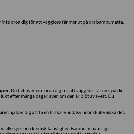
nte oroa dig för att vägglöss får mer ut på din bambumatta.
aper.
Du behöver inte oroa dig för att vägglöss får mer på din
ukt efter många dagar, även om den är blöt av svett. Du
n hjälper dig att få en friskare hud. Kvinnor skulle älska det.
ed allergier och kemisk känslighet. Bambu är naturligt
e bekämpningsmedel eller gödselmedel för att växa.