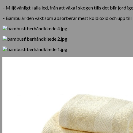
– Miljövänligt i alla led, från att växa i skogen tills det blir jord ige
– Bambu är den växt som absorberar mest koldioxid och upp til