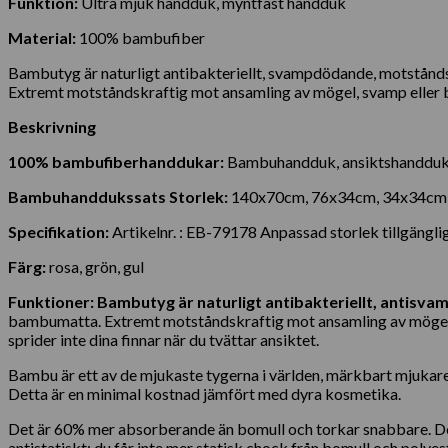
Funktion:
Ultra mjuk handduk, myntfast handduk
Material:
100% bambufiber
Bambutyg är naturligt antibakteriellt, svampdödande, motstånds
Extremt motståndskraftig mot ansamling av mögel, svamp eller 
Beskrivning
100% bambufiberhanddukar:
Bambuhandduk, ansiktshandduk
Bambuhanddukssats Storlek:
140x70cm, 76x34cm, 34x34cm
Specifikation:
Artikelnr. : EB-79178 Anpassad storlek tillgängli
Färg:
rosa, grön, gul
Funktioner: Bambutyg är naturligt antibakteriellt, antis
bambumatta. Extremt motståndskraftig mot ansamling av mögel, s
sprider inte dina finnar när du tvättar ansiktet.
Bambu är ett av de mjukaste tygerna i världen, märkbart mjukare ä
Detta är en minimal kostnad jämfört med dyra kosmetika.
Det är 60% mer absorberande än bomull och torkar snabbare. Dett
antistatiskt; du får inte mer statisk chock från bomull och pol