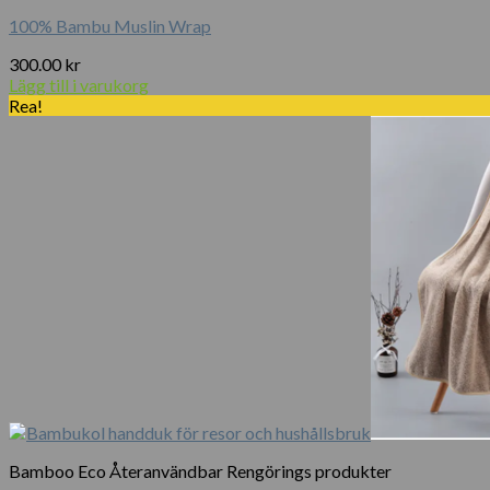
100% Bambu Muslin Wrap
300.00
kr
Lägg till i varukorg
Rea!
Bamboo Eco Återanvändbar Rengörings produkter