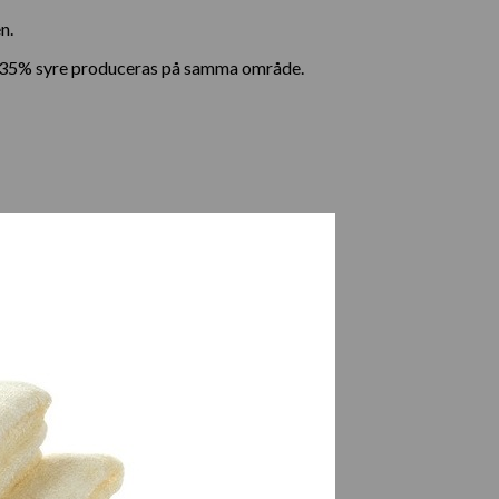
n.
l 35% syre produceras på samma område.