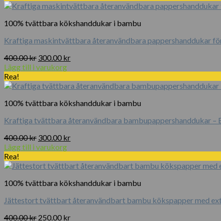
var:
är:
750.00 kr.
600.00 kr.
100% tvättbara kökshanddukar i bambu
Kraftiga maskintvättbara återanvändbara pappershanddukar för 
Det
Det
400.00
kr
300.00
kr
ursprungliga
nuvarande
Lägg till i varukorg
priset
priset
Rea!
var:
är:
400.00 kr.
300.00 kr.
100% tvättbara kökshanddukar i bambu
Kraftiga tvättbara återanvändbara bambupappershanddukar – En
Det
Det
400.00
kr
300.00
kr
ursprungliga
nuvarande
Lägg till i varukorg
priset
priset
Rea!
var:
är:
400.00 kr.
300.00 kr.
100% tvättbara kökshanddukar i bambu
Jättestort tvättbart återanvändbart bambu kökspapper med extr
Det
Det
400.00
kr
250.00
kr