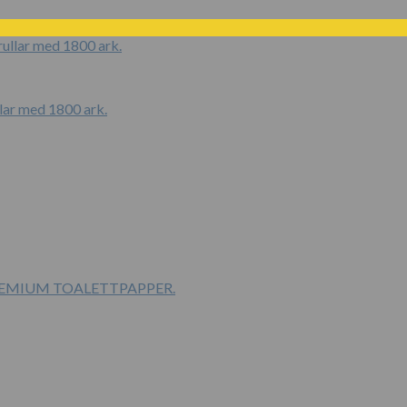
ar med 1800 ark.
PREMIUM TOALETTPAPPER.