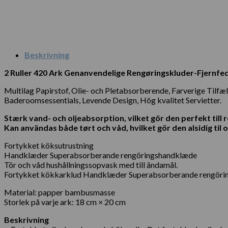
Beskrivning
2 Ruller 420 Ark Genanvendelige Rengøringskluder-Fjernfed
Multilag Papirstof, Olie- och Pletabsorberende, Farverige Tilf
Baderoomsessentials, Levende Design, Hög kvalitet Servietter.
Stærk vand- och oljeabsorption, vilket gör den perfekt till
Kan användas både tørt och våd, hvilket gör den alsidig til 
Fortykket köksutrustning
Handklæder Superabsorberande rengöringshandklæde
Tör och våd hushållningssopvask med till ändamål.
Fortykket kökkarklud Handklæder Superabsorberande rengörin
Material: papper bambusmasse
Storlek på varje ark: 18 cm × 20 cm
Beskrivning