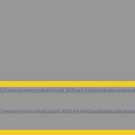
2) med en enorm mängd totalt 3600 ark fuktbeständiga pappersh