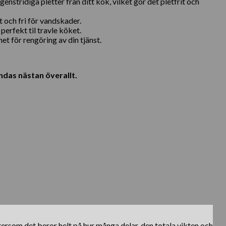
tridiga pletter från ditt kök, vilket gör det pletfrit och
och fri för vandskader.
erfekt til travle köket.
et för rengöring av din tjänst.
ndas nästan överallt.
ftersom det beror helt på hur många delar, den totala vikten och