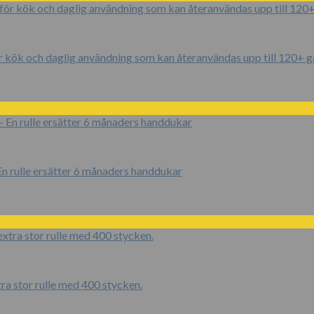
kök och daglig användning som kan återanvändas upp till 120+ gå
 rulle ersätter 6 månaders handdukar
a stor rulle med 400 stycken.