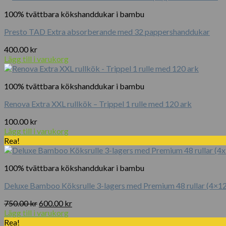
var:
är:
100% tvättbara kökshanddukar i bambu
300.00 kr.
200.00 kr.
Presto TAD Extra absorberande med 32 pappershanddukar
400.00
kr
Lägg till i varukorg
100% tvättbara kökshanddukar i bambu
Renova Extra XXL rullkök – Trippel 1 rulle med 120 ark
100.00
kr
Lägg till i varukorg
Rea!
100% tvättbara kökshanddukar i bambu
Deluxe Bamboo Köksrulle 3-lagers med Premium 48 rullar (4×1
Det
Det
750.00
kr
600.00
kr
ursprungliga
nuvarande
Lägg till i varukorg
priset
priset
Rea!