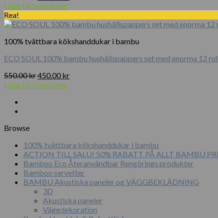
ursprungliga
nuvarande
Lägg till i varukorg
priset
priset
Rea!
var:
är:
400.00 kr.
250.00 kr.
100% tvättbara kökshanddukar i bambu
ECO SOUL 100% bambu hushållspappers set med enorma 12 rull
Det
Det
550.00
kr
450.00
kr
ursprungliga
nuvarande
Lägg till i varukorg
priset
priset
var:
är:
550.00 kr.
450.00 kr.
Browse
100% tvättbara kökshanddukar i bambu
ACTION TILL SALU! 50% RABATT PÅ ALLT BAMBU 
Bamboo Eco Återanvändbar Rengörings produkter
Bamboo servetter
BAMBU Akustiska paneler og VÄGGBEKLÄDNING
3D
Akustiska paneler
Väggdekoration