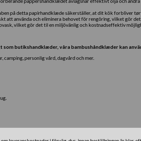
berande pappershandklædet avlägsnar effektivt olja och andra gens
å detta papirhandklæde säkerställer, at dit kök forbliver tørt 
 att använda och eliminera behovet för rengöring, vilket gör det p
ask, vilket gör det til en miljövänlig och kostnadseffektiv möjligh
i brugt som butikshandklæder, våra bambushåndklæder kan anvä
jur, camping, personlig vård, dagvård och mer.
rug.
s om leveranskostnader i förväg, dvs. innan beställningen är klar, e