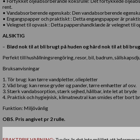
• Fortykket oljeabsorberande köksrulle: Det fortykkede oljeabsor
rent.
• Vandabsorberende egenskab: Den vandabsorberende egenskaben p
• Engangspapper och praktiskt : Detta engangspapper är praktiskt
• Velegnet til opvask : Detta pappershandklæde är velegnet til opv
ALSIKTIG
–
Blød nok til at bli brugt på huden og hård nok til at bl
Perfekt till hushållningsrengöring, resor, bil, badrum, sällskapsd
Bruksanvisningar
1. Tör brug: kan tørre vandpletter, oliepletter
2. Våd brug: kan rense gryder og pander, tørre emhætter af osv.
3. Stærk vandabsorption, stærk sejhed, hållbar, inte let at bryde
4. Praktisk och hygiejnisk, klimatneutral kan smides efter bort b
Funktion: Miljövänlig
OBS. Pris angivet pr 2 rulle.
FRAKTPRIS VARNING:
Tyvärr är det inte möjligt att informera