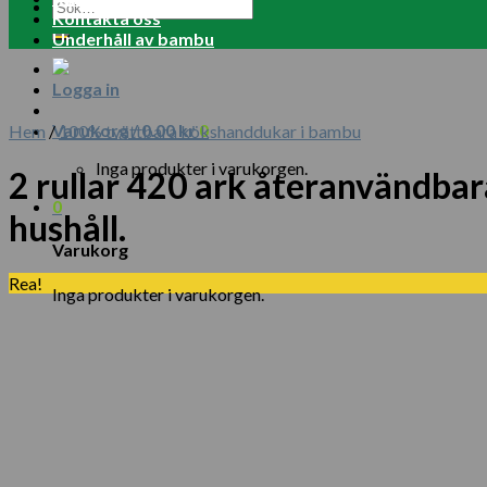
Sök
Kontakta oss
efter:
Underhåll av bambu
Logga in
Varukorg /
0.00
kr
0
Hem
/
100% tvättbara kökshanddukar i bambu
Inga produkter i varukorgen.
2 rullar 420 ark återanvändba
0
hushåll.
Varukorg
Rea!
Inga produkter i varukorgen.