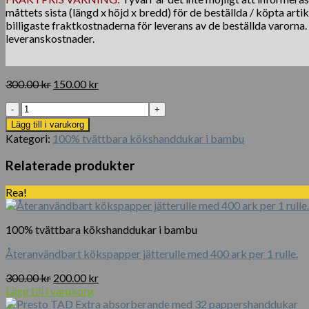
måttets sista (längd x höjd x bredd) för de beställda / köpta arti
billigaste fraktkostnaderna för leverans av de beställda varorna
leveranskostnader.
Det
Det
300.00
kr
150.00
kr
ursprungliga
nuvarande
2
priset
priset
rullar
var:
är:
Lägg till i varukorg
420
300.00 kr.
150.00 kr.
Kategori:
100% tvättbara kökshanddukar i bambu
ark
återanvändbara
Relaterade produkter
rengöringsdukar-
avfettningsservetter,
Rea!
för
upptagna
hushåll.
100% tvättbara kökshanddukar i bambu
mängd
Återanvändbart kökspapper jätterulle med 400 ark per 1 rulle.
Det
Det
300.00
kr
200.00
kr
ursprungliga
nuvarande
Lägg till i varukorg
priset
priset