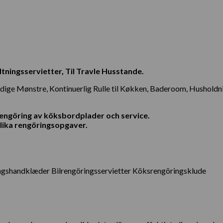
tningsservietter, Til Travle Husstande.
ældige Mønstre, Kontinuerlig Rulle til Køkken, Baderoom, Hushold
 rengöring av köksbordplader och service.
olika rengöringsopgaver.
gshandklæder Bilrengöringsservietter Köksrengöringsklude