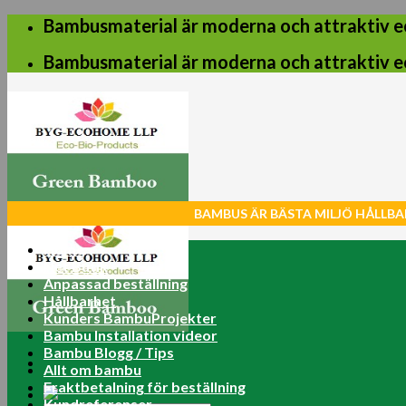
Skip
Bambusmaterial är moderna och attraktiv e
to
content
Bambusmaterial är moderna och attraktiv e
BAMBUS ÄR BÄSTA MILJÖ HÅLLBA
Home
Net Butik
Anpassad beställning
Hållbarhet
Kunders BambuProjekter
Bambu Installation videor
Bambu Blogg / Tips
Allt om bambu
Fraktbetalning för beställning
Kundreferenser