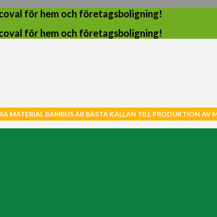
coval för hem och företagsboligning!
coval för hem och företagsboligning!
RA MATERIAL BAMBUS ÄR BÄSTA KÄLLAN TILL PRODUKTION AV 