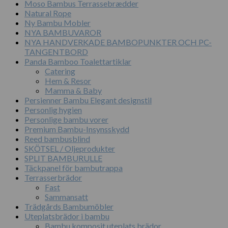
Moso Bambus Terrassebrædder
Natural Rope
Ny Bambu Mobler
NYA BAMBUVAROR
NYA HANDVERKADE BAMBOPUNKTER OCH PC-
TANGENTBORD
Panda Bamboo Toalettartiklar
Catering
Hem & Resor
Mamma & Baby
Persienner Bambu Elegant designstil
Personlig hygien
Personlige bambu vorer
Premium Bambu-Insynsskydd
Reed bambusblind
SKÖTSEL / Oljeprodukter
SPLIT BAMBURULLE
Täckpanel för bambutrappa
Terrasserbrädor
Fast
Sammansatt
Trädgårds Bambumöbler
Uteplatsbrädor i bambu
Bambu komposit uteplats brädor