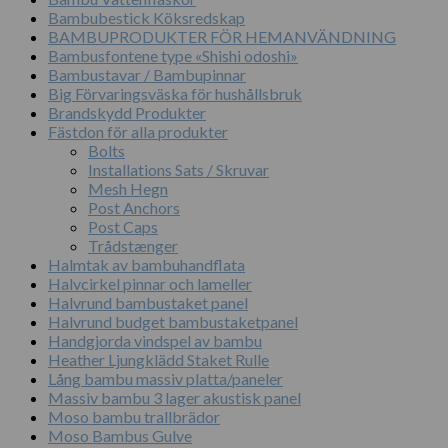
Bambubestick Köksredskap
BAMBUPRODUKTER FÖR HEMANVÄNDNING
Bambusfontene type «Shishi odoshi»
Bambustavar / Bambupinnar
Big Förvaringsväska för hushållsbruk
Brandskydd Produkter
Fästdon för alla produkter
Bolts
Installations Sats / Skruvar
Mesh Hegn
Post Anchors
Post Caps
Trådstænger
Halmtak av bambuhandflata
Halvcirkel pinnar och lameller
Halvrund bambustaket panel
Halvrund budget bambustaketpanel
Handgjorda vindspel av bambu
Heather Ljungklädd Staket Rulle
Lång bambu massiv platta/paneler
Massiv bambu 3 lager akustisk panel
Moso bambu trallbrädor
Moso Bambus Gulve