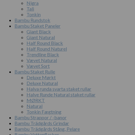
Nigra
Tali
Tonkin
Bambu Rundstok
Bambu Staket Paneler
Giant Black
Giant Natural
Half Round Black
Half Round Naturel
Trendline Black
Vævet Natural
Vævet Sort
Bambu Staket Rulle
Deluxe Mørkt
Deluxe Natural
Halva runda svarta staket rullar
Halve Runde Natural staket rullar
MØRKT
Natural
Tonkin Fægtning
Bambu Strappor / -banor
Bambu Trädgårds Grindar
Bambu Trädgårds Stång, Pelare
Bambu Vattenflaskor