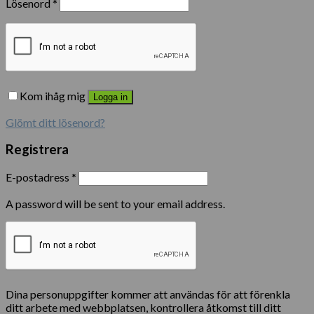
Lösenord
*
Kom ihåg mig
Logga in
Glömt ditt lösenord?
Registrera
E-postadress
*
A password will be sent to your email address.
Dina personuppgifter kommer att användas för att förenkla
ditt arbete med webbplatsen, kontrollera åtkomst till ditt