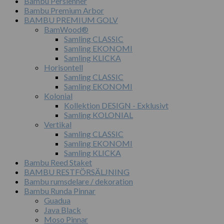
Bambu Persienner
Bambu Premium Arbor
BAMBU PREMIUM GOLV
BamWood®
Samling CLASSIC
Samling EKONOMI
Samling KLICKA
Horisontell
Samling CLASSIC
Samling EKONOMI
Kolonial
Kollektion DESIGN - Exklusivt
Samling KOLONIAL
Vertikal
Samling CLASSIC
Samling EKONOMI
Samling KLICKA
Bambu Reed Staket
BAMBU RESTFÖRSÄLJNING
Bambu rumsdelare / dekoration
Bambu Runda Pinnar
Guadua
Java Black
Moso Pinnar