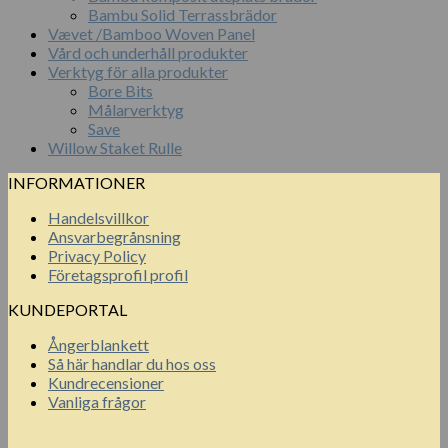
Bambu Solid Terrassbrädor
Vævet /Bamboo Woven Panel
Vård och underhåll produkter
Verktyg för alla produkter
Bore Bits
Målarverktyg
Save
Willow Staket Rulle
INFORMATIONER
Handelsvillkor
Ansvarbegrånsning
Privacy Policy
Företagsprofil profil
KUNDEPORTAL
Ångerblankett
Så här handlar du hos oss
Kundrecensioner
Vanliga frågor