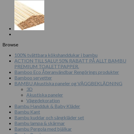
Browse
100% tvättbara kökshanddukar i bambu
ACTION TILL SALU! 50% RABATT PÅ ALLT BAMBU
PREMIUM TOALETTPAPPER.
Bamboo Eco Återanvändbar Rengörings produkter
Bamboo servetter
BAMBU Akustiska paneler og VÄGGBEKLÄDNING
3D
Akustiska paneler
Väggdekoration
Bambu Handduk & Baby Kläder
Bambu Kant
Bambu kuddar och sängkläder set
Bambu lampa & skärmar
Bambu Pergola med bjälkar