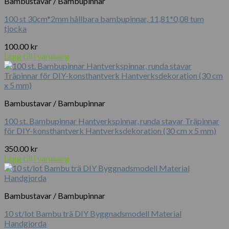
Bambustavar / Bambupinnar
100 st 30cm*2mm hållbara bambupinnar, 11,81*0,08 tum
tjocka
100.00
kr
Lägg till i varukorg
Bambustavar / Bambupinnar
100 st. Bambupinnar Hantverkspinnar, runda stavar Träpinnar
för DIY-konsthantverk Hantverksdekoration (30 cm x 5 mm)
350.00
kr
Lägg till i varukorg
Bambustavar / Bambupinnar
10 st/lot Bambu trä DIY Byggnadsmodell Material
Handgjorda