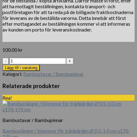
för de beställda / köpta artiklarna. Därför måste vi först, efter
att ha mottagit beställningen, kontakta transport- och
postföretagen för att ta reda på de billigaste fraktkostnaderna
för leverans av de beställda varorna. Detta innebär att först
efter mottagandet av beställningen kommer vi att informeras
av kunden om porto för leveranskostnader.
100.00
kr
Set
med
Lägg till i varukorg
50
Kategori:
Bambustavar / Bambupinnar
växter
av
Relaterade produkter
bambu
trädgårdsväxter
Rea!
mängd
Bambustavar / Bambupinnar
Bambustänger / blommor för trädgården Ø 0,5-1,0 cm x170-
175 cm