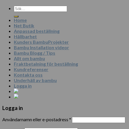
Sök
efter:
Home
Net Butik
Anpassad beställning
Hållbarhet
Kunders BambuProjekter
Bambu Installation videor
Bambu Blogg / Tips
Allt om bambu
Fraktbetalning för beställning
Kundreferenser
Kontakta oss
Underhåll av bambu
Logga in
Logga in
Användarnamn eller e-postadress
*