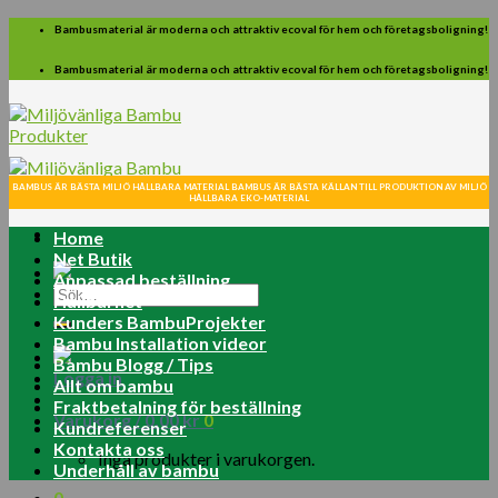
Skip
Bambusmaterial är moderna och attraktiv ecoval för hem och företagsboligning!
to
content
Bambusmaterial är moderna och attraktiv ecoval för hem och företagsboligning!
BAMBUS ÄR BÄSTA MILJÖ HÅLLBARA MATERIAL BAMBUS ÄR BÄSTA KÄLLAN TILL PRODUKTION AV MILJÖ
HÅLLBARA EKO-MATERIAL
Home
Net Butik
Anpassad beställning
Sök
Hållbarhet
efter:
Kunders BambuProjekter
Bambu Installation videor
Bambu Blogg / Tips
Logga in
Allt om bambu
Fraktbetalning för beställning
Varukorg /
0.00
kr
0
Kundreferenser
Kontakta oss
Inga produkter i varukorgen.
Underhåll av bambu
0