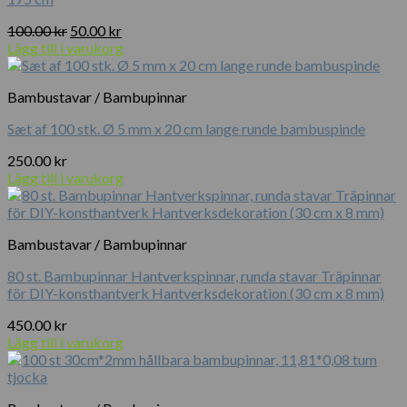
Det
Det
100.00
kr
50.00
kr
ursprungliga
nuvarande
Lägg till i varukorg
priset
priset
var:
är:
Bambustavar / Bambupinnar
100.00 kr.
50.00 kr.
Sæt af 100 stk. Ø 5 mm x 20 cm lange runde bambuspinde
250.00
kr
Lägg till i varukorg
Bambustavar / Bambupinnar
80 st. Bambupinnar Hantverkspinnar, runda stavar Träpinnar
för DIY-konsthantverk Hantverksdekoration (30 cm x 8 mm)
450.00
kr
Lägg till i varukorg