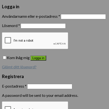
Logga in
Användarnamn eller e-postadress
*
Lösenord
*
Kom ihåg mig
Logga in
Glömt ditt lösenord?
Registrera
E-postadress
*
A password will be sent to your email address.