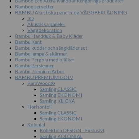
Bamboo Eco Återanvändbar Rengörings produkter
Bamboo servetter
BAMBU Akustiska paneler og VÄGGBEKLÄDNING
3D
Akustiska paneler
Väggdekoration
Bambu Handduk & Baby Kläder
Bambu Kant
Bambu kuddar och sängkläder set
Bambu lampa & skärmar
Bambu Pergola med bjälkar
Bambu Persienner
Bambu Premium Arbor
BAMBU PREMIUM GOLV
BamWood®
Samling CLASSIC
Samling EKONOMI
Samling KLICKA
Horisontell
Samling CLASSIC
Samling EKONOMI
Kolonial
Kollektion DESIGN - Exklusivt
Samling KOLONIAL