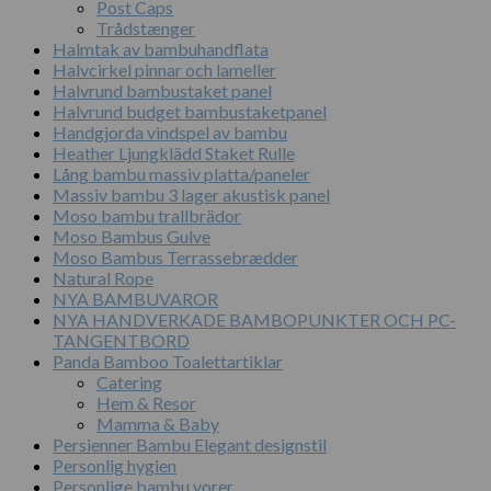
Post Caps
Trådstænger
Halmtak av bambuhandflata
Halvcirkel pinnar och lameller
Halvrund bambustaket panel
Halvrund budget bambustaketpanel
Handgjorda vindspel av bambu
Heather Ljungklädd Staket Rulle
Lång bambu massiv platta/paneler
Massiv bambu 3 lager akustisk panel
Moso bambu trallbrädor
Moso Bambus Gulve
Moso Bambus Terrassebrædder
Natural Rope
NYA BAMBUVAROR
NYA HANDVERKADE BAMBOPUNKTER OCH PC-
TANGENTBORD
Panda Bamboo Toalettartiklar
Catering
Hem & Resor
Mamma & Baby
Persienner Bambu Elegant designstil
Personlig hygien
Personlige bambu vorer