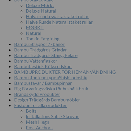
Deluxe Mørkt
Deluxe Natural
Halva runda svarta staket rullar
Halve Runde Natural staket rullar
MØRKT
Natural
Tonkin Fægtning
Bambu Strappor / -banor
Bambu Trädgårds Grindar
Bambu Trädgårds Stång, Pelare
Bambu Vattenflaskor
Bambubestick Köksredskap
BAMBUPRODUKTER FÖR HEMANVÄNDNING
Bambusfontene type «Shishi odoshi»
Bambustavar / Bambupinnar
Big Förvaringsväska för hushållsbruk
Brandskydd Produkter
Design Trädgårds Bambumöbler
Fästdon för alla produkter
Bolts
Installations Sats / Skruvar
Mesh Hegn
Post Anchors