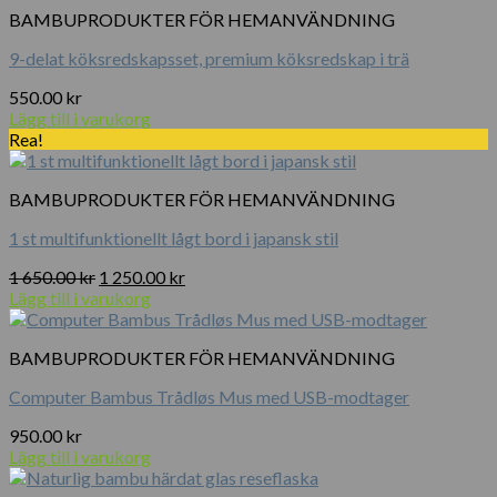
mängd
BAMBUPRODUKTER FÖR HEMANVÄNDNING
9-delat köksredskapsset, premium köksredskap i trä
550.00
kr
Lägg till i varukorg
Rea!
BAMBUPRODUKTER FÖR HEMANVÄNDNING
1 st multifunktionellt lågt bord i japansk stil
Det
Det
1 650.00
kr
1 250.00
kr
ursprungliga
nuvarande
Lägg till i varukorg
priset
priset
var:
är:
BAMBUPRODUKTER FÖR HEMANVÄNDNING
1
1
650.00 kr.
250.00 kr.
Computer Bambus Trådløs Mus med USB-modtager
950.00
kr
Lägg till i varukorg