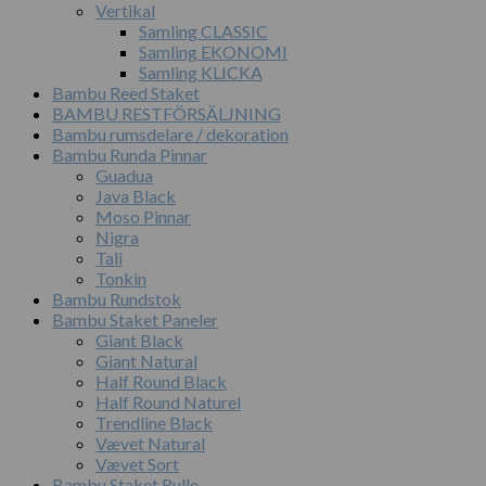
Vertikal
Samling CLASSIC
Samling EKONOMI
Samling KLICKA
Bambu Reed Staket
BAMBU RESTFÖRSÄLJNING
Bambu rumsdelare / dekoration
Bambu Runda Pinnar
Guadua
Java Black
Moso Pinnar
Nigra
Tali
Tonkin
Bambu Rundstok
Bambu Staket Paneler
Giant Black
Giant Natural
Half Round Black
Half Round Naturel
Trendline Black
Vævet Natural
Vævet Sort
Bambu Staket Rulle