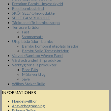
Premium Bambu-Insynsskydd
Reed bambusblind
SKÖTSEL / Oljeprodukter
SPLIT BAMBURULLE
Täckpanel för bambutrappa
Terrasserbrädor
Fast
Sammansatt
Uteplatsbrädor i bambu
Bambu komposit uteplats brädor
Bambu Solid Terrassbrädor
Vævet /Bamboo Woven Panel
Vård och underhåll produkter
Verktyg för alla produkter
Bore Bits
Målarverktyg
Save
Willow Staket Rulle
INFORMATIONER
Handelsvillkor
Ansvarbegrånsning
Privacy Policy