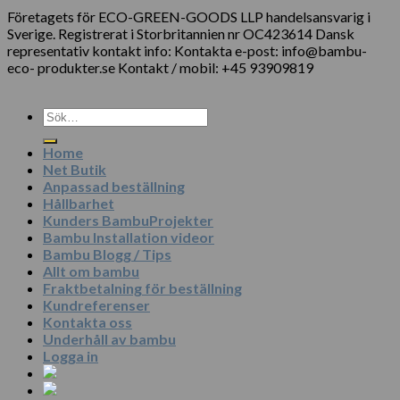
Företagets för ECO-GREEN-GOODS LLP handelsansvarig i
Sverige. Registrerat i Storbritannien nr OC423614 Dansk
representativ kontakt info: Kontakta e-post: info@bambu-
eco- produkter.se Kontakt / mobil: +45 93909819
Sök
efter:
Home
Net Butik
Anpassad beställning
Hållbarhet
Kunders BambuProjekter
Bambu Installation videor
Bambu Blogg / Tips
Allt om bambu
Fraktbetalning för beställning
Kundreferenser
Kontakta oss
Underhåll av bambu
Logga in