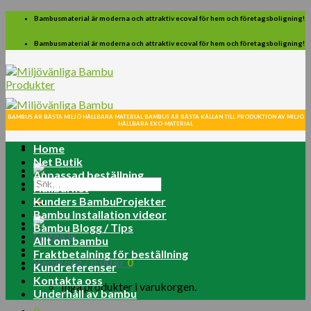
Skip
Bambusmaterial är moderna och attraktiv ecoval för hem och företagsboligning!
to
content
Bambusmaterial är moderna och attraktiv ecoval för hem och företagsboligning!
BAMBUS ÄR BÄSTA MILJÖ HÅLLBARA MATERIAL BAMBUS ÄR BÄSTA KÄLLAN TILL PRODUKTION AV MILJÖ
HÅLLBARA EKO-MATERIAL
Home
Net Butik
Anpassad beställning
Sök
Hållbarhet
efter:
Kunders BambuProjekter
Bambu Installation videor
Bambu Blogg / Tips
Logga in
Allt om bambu
Fraktbetalning för beställning
Varukorg /
0.00
kr
0
Kundreferenser
Kontakta oss
Inga produkter i varukorgen.
Underhåll av bambu
0