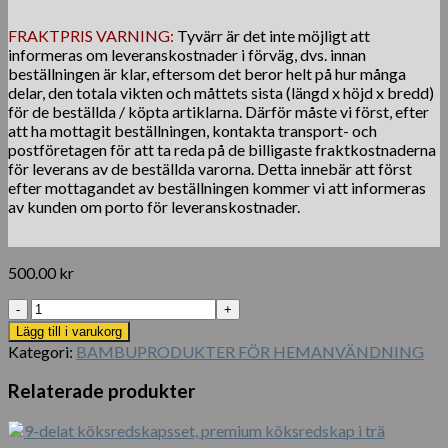
FRAKTPRIS VARNING:
Tyvärr är det inte möjligt att
informeras om leveranskostnader i förväg, dvs. innan
beställningen är klar, eftersom det beror helt på hur många
delar, den totala vikten och måttets sista (längd x höjd x bredd)
för de beställda / köpta artiklarna. Därför måste vi först, efter
att ha mottagit beställningen, kontakta transport- och
postföretagen för att ta reda på de billigaste fraktkostnaderna
för leverans av de beställda varorna. Detta innebär att först
efter mottagandet av beställningen kommer vi att informeras
av kunden om porto för leveranskostnader.
500.00
kr
8
Grille
Lägg till i varukorg
Bamboo
Kategori:
BAMBUPRODUKTER FÖR HEMANVÄNDNING
Storage
Box
Relaterade produkter
/
Storage
Container