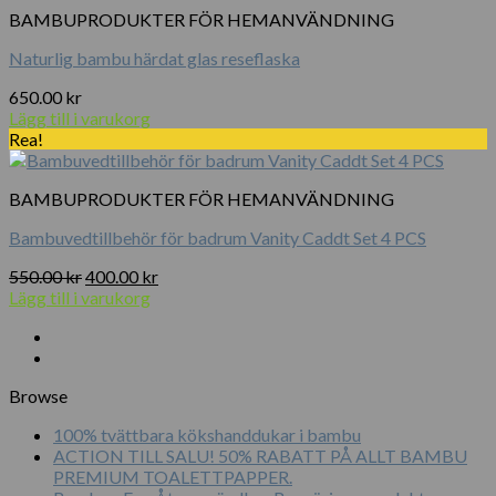
BAMBUPRODUKTER FÖR HEMANVÄNDNING
Naturlig bambu härdat glas reseflaska
650.00
kr
Lägg till i varukorg
Rea!
BAMBUPRODUKTER FÖR HEMANVÄNDNING
Bambuvedtillbehör för badrum Vanity Caddt Set 4 PCS
Det
Det
550.00
kr
400.00
kr
ursprungliga
nuvarande
Lägg till i varukorg
priset
priset
var:
är:
550.00 kr.
400.00 kr.
Browse
100% tvättbara kökshanddukar i bambu
ACTION TILL SALU! 50% RABATT PÅ ALLT BAMBU
PREMIUM TOALETTPAPPER.