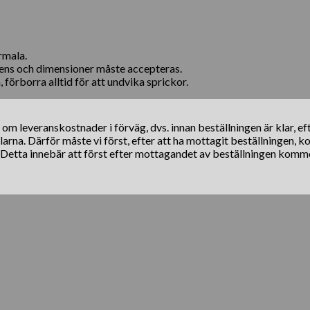
rmala.
arens och dimensioner måste accepteras.
örborra alltid för att undvika sprickor.
s om leveranskostnader i förväg, dvs. innan beställningen är klar, e
klarna. Därför måste vi först, efter att ha mottagit beställningen, 
. Detta innebär att först efter mottagandet av beställningen komm