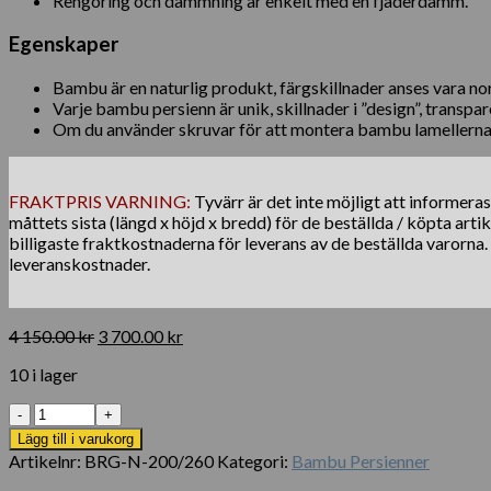
Rengöring och dammning är enkelt med en fjäderdamm.
Egenskaper
Bambu är en naturlig produkt, färgskillnader anses vara no
Varje bambu persienn är unik, skillnader i ”design”, transp
Om du använder skruvar för att montera bambu lamellerna, f
FRAKTPRIS VARNING:
Tyvärr är det inte möjligt att informera
måttets sista (längd x höjd x bredd) för de beställda / köpta arti
billigaste fraktkostnaderna för leverans av de beställda varorna
leveranskostnader.
Det
Det
4 150.00
kr
3 700.00
kr
ursprungliga
nuvarande
10 i lager
priset
priset
var:
är:
Bamboo
4
3
Blind
150.00 kr.
700.00 kr.
Lägg till i varukorg
Utomhus
Artikelnr:
BRG-N-200/260
Kategori:
Bambu Persienner
200