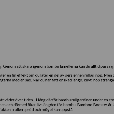
g. Genom att skära igenom bambu lamellerna kan du alltid passa gar
t ger en fin effekt om du låter en del av persiennen rullas ihop.
rängarna med en sax. När du har fått önskad längd, knyt ihop stränga
äder över tiden .. Häng därför bambu rullgardinen under en stor
ssen och därmed ökar livslängden för bambu. Bamboo Booster är lä
 fukten i rullen spröd och mögel kan uppstå.