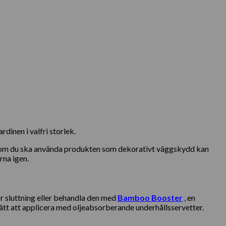
dinen i valfri storlek.
 Men om du ska använda produkten som dekorativt väggskydd kan
rna igen.
 sluttning eller behandla den med
Bamboo Booster
, en
tt att applicera med oljeabsorberande underhållsservetter.