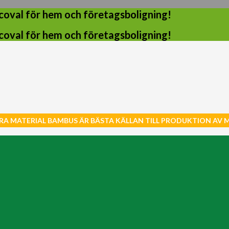
coval för hem och företagsboligning!
coval för hem och företagsboligning!
RA MATERIAL BAMBUS ÄR BÄSTA KÄLLAN TILL PRODUKTION AV 