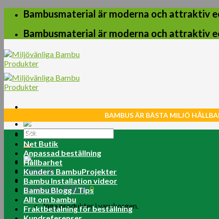
Skip
Bambusmaterial är moderna och attraktiv e
to
content
Bambusmaterial är moderna och attraktiv e
BAMBUS ÄR BÄSTA MILJÖ HÅLLBA
Sök
Home
efter:
Net Butik
Anpassad beställning
Hållbarhet
Logga in
Kunders BambuProjekter
Bambu Installation videor
Varukorg /
0.00
kr
0
Bambu Blogg / Tips
Allt om bambu
Inga produkter i varukorgen.
Fraktbetalning för beställning
Kundreferenser