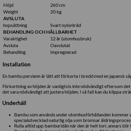
Höjd
260 cm
Weight
20 kg
AVSLUTA
hopsättning
Svart nylontråd
BEHANDLING OCH HÅLLBARHET
Varaktighet
12 år (utomhusbruk)
Avsluta
Oavslutat
Behandling
Impregnerad
Installation
En bambu persienn är lätt att förkorta i bredd med en japansk så
Förkortning av höjden är vanligtvis inte nödvändigt eftersom de
det vara nödvändigt att justera höjden. I så fall kan du klippa st
Underhåll
Bambu som används under utomhusförhållanden kommer att v
specialutvecklad naturlig olja som bromsar åldringsproce
Rulla alltid upp bamburidån när den är helt torr, annars blir