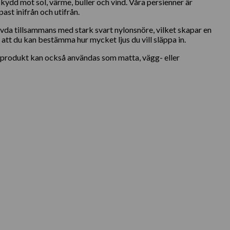
kydd mot sol, värme, buller och vind. Våra persienner är
ast inifrån och utifrån.
vda tillsammans med stark svart nylonsnöre, vilket skapar en
att du kan bestämma hur mycket ljus du vill släppa in.
produkt kan också användas som matta, vägg- eller