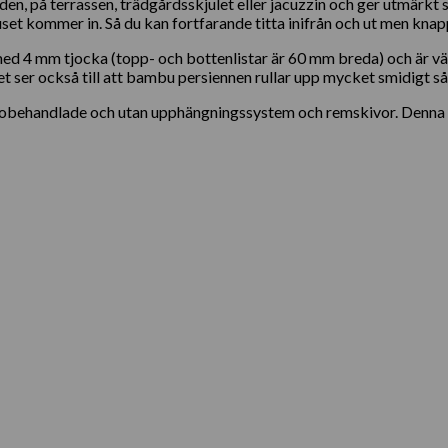
n, på terrassen, trädgårdsskjulet eller jacuzzin och ger utmärkt s
set kommer in. Så du kan fortfarande titta inifrån och ut men knapp
ed 4 mm tjocka (topp- och bottenlistar är 60 mm breda) och är vä
 ser också till att bambu persiennen rullar upp mycket smidigt så 
s obehandlade och utan upphängningssystem och remskivor. Denna 