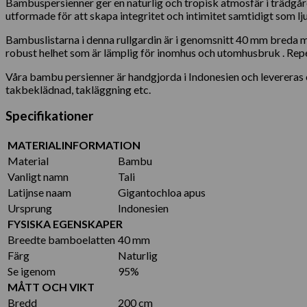
Bambuspersienner ger en naturlig och tropisk atmosfär i trädgårde
utformade för att skapa integritet och intimitet samtidigt som lju
Bambuslistarna i denna rullgardin är i genomsnitt 40 mm breda m
robust helhet som är lämplig för inomhus och utomhusbruk . Repet
Våra bambu persienner är handgjorda i Indonesien och leverera
takbeklädnad, takläggning etc.
Specifikationer
MATERIALINFORMATION
Material
Bambu
Vanligt namn
Tali
Latijnse naam
Gigantochloa apus
Ursprung
Indonesien
FYSISKA EGENSKAPER
Breedte bamboelatten
40 mm
Färg
Naturlig
Se igenom
95%
MÅTT OCH VIKT
Bredd
200 cm