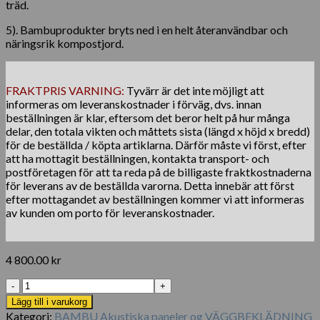
träd.
5). Bambuprodukter bryts ned i en helt återanvändbar och
näringsrik kompostjord.
FRAKTPRIS VARNING:
Tyvärr är det inte möjligt att
informeras om leveranskostnader i förväg, dvs. innan
beställningen är klar, eftersom det beror helt på hur många
delar, den totala vikten och måttets sista (längd x höjd x bredd)
för de beställda / köpta artiklarna. Därför måste vi först, efter
att ha mottagit beställningen, kontakta transport- och
postföretagen för att ta reda på de billigaste fraktkostnaderna
för leverans av de beställda varorna. Detta innebär att först
efter mottagandet av beställningen kommer vi att informeras
av kunden om porto för leveranskostnader.
4 800.00
kr
Bamboo
Elastic
Lägg till i varukorg
Dining
Kategori:
BAMBU Akustiska paneler og VÄGGBEKLÄDNING