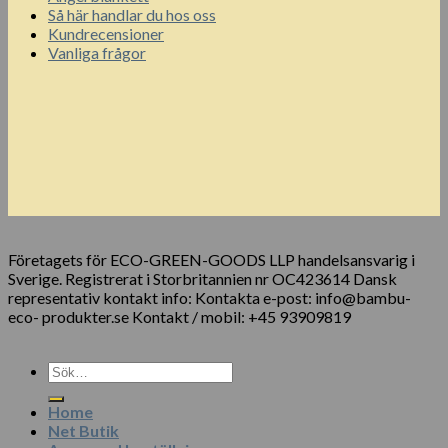
Så här handlar du hos oss
Kundrecensioner
Vanliga frågor
Företagets för ECO-GREEN-GOODS LLP handelsansvarig i
Sverige. Registrerat i Storbritannien nr OC423614 Dansk
representativ kontakt info: Kontakta e-post: info@bambu-
eco- produkter.se Kontakt / mobil: +45 93909819
Sök
efter:
Home
Net Butik