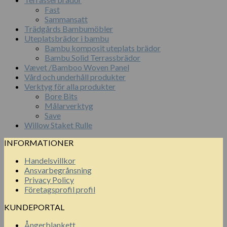
Fast
Sammansatt
Trädgårds Bambumöbler
Uteplatsbrädor i bambu
Bambu komposit uteplats brädor
Bambu Solid Terrassbrädor
Vævet /Bamboo Woven Panel
Vård och underhåll produkter
Verktyg för alla produkter
Bore Bits
Målarverktyg
Save
Willow Staket Rulle
INFORMATIONER
Handelsvillkor
Ansvarbegrånsning
Privacy Policy
Företagsprofil profil
KUNDEPORTAL
Ångerblankett