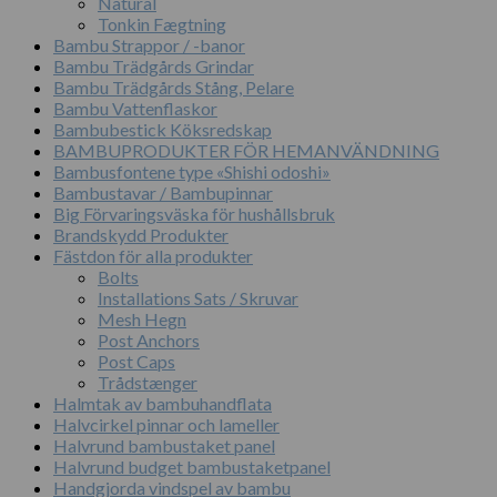
Natural
Tonkin Fægtning
Bambu Strappor / -banor
Bambu Trädgårds Grindar
Bambu Trädgårds Stång, Pelare
Bambu Vattenflaskor
Bambubestick Köksredskap
BAMBUPRODUKTER FÖR HEMANVÄNDNING
Bambusfontene type «Shishi odoshi»
Bambustavar / Bambupinnar
Big Förvaringsväska för hushållsbruk
Brandskydd Produkter
Fästdon för alla produkter
Bolts
Installations Sats / Skruvar
Mesh Hegn
Post Anchors
Post Caps
Trådstænger
Halmtak av bambuhandflata
Halvcirkel pinnar och lameller
Halvrund bambustaket panel
Halvrund budget bambustaketpanel
Handgjorda vindspel av bambu