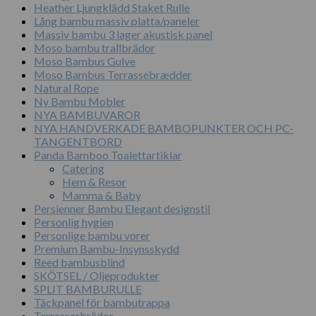
Heather Ljungklädd Staket Rulle
Lång bambu massiv platta/paneler
Massiv bambu 3 lager akustisk panel
Moso bambu trallbrädor
Moso Bambus Gulve
Moso Bambus Terrassebrædder
Natural Rope
Ny Bambu Mobler
NYA BAMBUVAROR
NYA HANDVERKADE BAMBOPUNKTER OCH PC-
TANGENTBORD
Panda Bamboo Toalettartiklar
Catering
Hem & Resor
Mamma & Baby
Persienner Bambu Elegant designstil
Personlig hygien
Personlige bambu vorer
Premium Bambu-Insynsskydd
Reed bambusblind
SKÖTSEL / Oljeprodukter
SPLIT BAMBURULLE
Täckpanel för bambutrappa
Terrasserbrädor