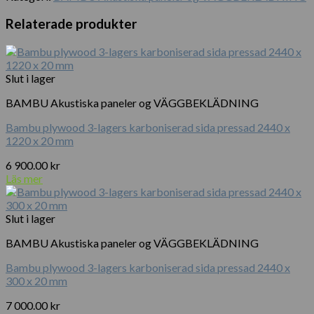
Leisure
Chair
Relaterade produkter
mängd
Slut i lager
BAMBU Akustiska paneler og VÄGGBEKLÄDNING
Bambu plywood 3-lagers karboniserad sida pressad 2440 x
1220 x 20 mm
6 900.00
kr
Läs mer
Slut i lager
BAMBU Akustiska paneler og VÄGGBEKLÄDNING
Bambu plywood 3-lagers karboniserad sida pressad 2440 x
300 x 20 mm
7 000.00
kr