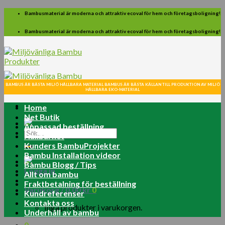
Skip
Bambusmaterial är moderna och attraktiv ecoval för hem och företagsboligning!
to
content
Bambusmaterial är moderna och attraktiv ecoval för hem och företagsboligning!
BAMBUS ÄR BÄSTA MILJÖ HÅLLBARA MATERIAL BAMBUS ÄR BÄSTA KÄLLAN TILL PRODUKTION AV MILJÖ
HÅLLBARA EKO-MATERIAL
Home
Net Butik
Anpassad beställning
Sök
Hållbarhet
efter:
Kunders BambuProjekter
Bambu Installation videor
Bambu Blogg / Tips
Logga in
Allt om bambu
Fraktbetalning för beställning
Varukorg /
0.00
kr
0
Kundreferenser
Kontakta oss
Inga produkter i varukorgen.
Underhåll av bambu
0