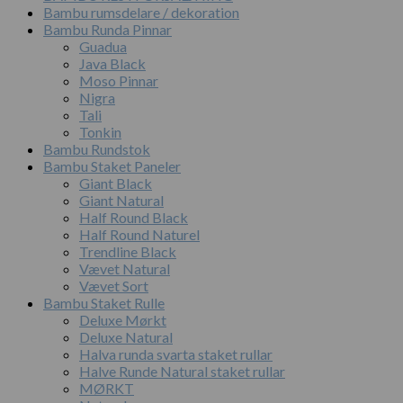
Bambu rumsdelare / dekoration
Bambu Runda Pinnar
Guadua
Java Black
Moso Pinnar
Nigra
Tali
Tonkin
Bambu Rundstok
Bambu Staket Paneler
Giant Black
Giant Natural
Half Round Black
Half Round Naturel
Trendline Black
Vævet Natural
Vævet Sort
Bambu Staket Rulle
Deluxe Mørkt
Deluxe Natural
Halva runda svarta staket rullar
Halve Runde Natural staket rullar
MØRKT