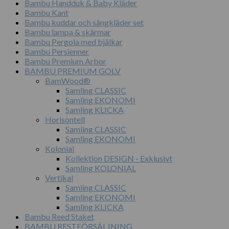
Bambu Handduk & Baby Kläder
Bambu Kant
Bambu kuddar och sängkläder set
Bambu lampa & skärmar
Bambu Pergola med bjälkar
Bambu Persienner
Bambu Premium Arbor
BAMBU PREMIUM GOLV
BamWood®
Samling CLASSIC
Samling EKONOMI
Samling KLICKA
Horisontell
Samling CLASSIC
Samling EKONOMI
Kolonial
Kollektion DESIGN - Exklusivt
Samling KOLONIAL
Vertikal
Samling CLASSIC
Samling EKONOMI
Samling KLICKA
Bambu Reed Staket
BAMBU RESTFÖRSÄLJNING