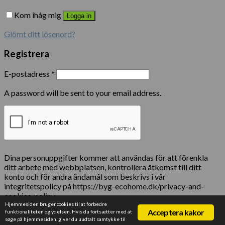
Kom ihåg mig
Logga in
Glömt ditt lösenord?
Registrera
E-postadress
*
A password will be sent to your email address.
Dina personuppgifter kommer att användas för att förenkla
ditt arbete med webbplatsen, kontrollera åtkomst till ditt
konto och för andra ändamål som beskrivs i vår
integritetspolicy på https://byg-ecohome.dk/privacy-and-
cookies-policy
Hjemmesiden bruger cookies til at forbedre
Acceptera kakor
funktionaliteten og ydelsen. Hvis du fortsætter med at
Registrera
søge på hjemmesiden, giver du uudtalt samtykke til