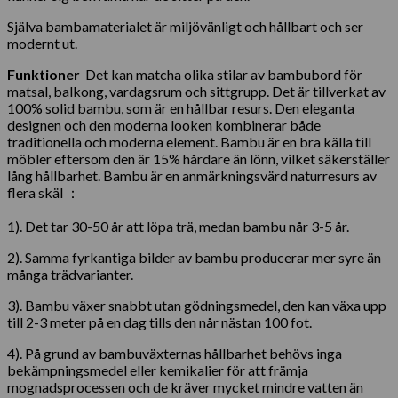
Själva bambamaterialet är miljövänligt och hållbart och ser
modernt ut.
Funktioner
Det kan matcha olika stilar av bambubord för
matsal, balkong, vardagsrum och sittgrupp. Det är tillverkat av
100% solid bambu, som är en hållbar resurs. Den eleganta
designen och den moderna looken kombinerar både
traditionella och moderna element. Bambu är en bra källa till
möbler eftersom den är 15% hårdare än lönn, vilket säkerställer
lång hållbarhet. Bambu är en anmärkningsvärd naturresurs av
flera skäl ：
1). Det tar 30-50 år att löpa trä, medan bambu når 3-5 år.
2). Samma fyrkantiga bilder av bambu producerar mer syre än
många trädvarianter.
3). Bambu växer snabbt utan gödningsmedel, den kan växa upp
till 2-3 meter på en dag tills den når nästan 100 fot.
4). På grund av bambuväxternas hållbarhet behövs inga
bekämpningsmedel eller kemikalier för att främja
mognadsprocessen och de kräver mycket mindre vatten än