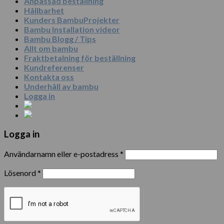
Anpassad beställning
Hållbarhet
Kunders BambuProjekter
Bambu Installation videor
Bambu Blogg / Tips
Allt om bambu
Fraktbetalning för beställning
Kundreferenser
Kontakta oss
Underhåll av bambu
Logga in
Logga in
Användarnamn eller e-postadress
*
Lösenord
*