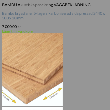
BAMBU Akustiska paneler og VÄGGBEKLÄDNING
Bambu kryssfaner 5-lagers karboniserad sida pressad 2440 x
300 x 20 mm
7 000.00
kr
Lägg till i varukorg