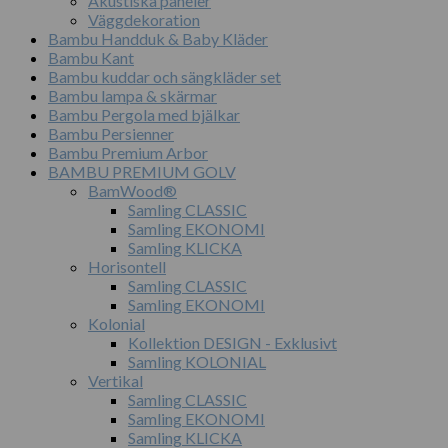
Akustiska paneler
Väggdekoration
Bambu Handduk & Baby Kläder
Bambu Kant
Bambu kuddar och sängkläder set
Bambu lampa & skärmar
Bambu Pergola med bjälkar
Bambu Persienner
Bambu Premium Arbor
BAMBU PREMIUM GOLV
BamWood®
Samling CLASSIC
Samling EKONOMI
Samling KLICKA
Horisontell
Samling CLASSIC
Samling EKONOMI
Kolonial
Kollektion DESIGN - Exklusivt
Samling KOLONIAL
Vertikal
Samling CLASSIC
Samling EKONOMI
Samling KLICKA