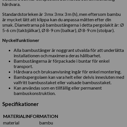
hårdvara.
Standardstorleken är 3 mx 3 mx 3 m (h), men eftersom bambu
är mycket lätt att klippa kan du anpassa måtten efter din
smak. Diametrarna på bambustängerna i detta pergolakit är: Ø
5-6 cm (takbjälkar), Ø 8-9 cm (balkar), Ø 8-9 cm (stolpar).
Nyckelfunktioner
Alla bambustänger är noggrant utvalda för att underlätta
installationen och maximera deras hållbarhet.
Bambustängerna är förpackade i buntar för enkel
transport.
Hårdvara och bruksanvisning ingår för enkel montering.
Bambupergolaen kan vara helt eller delvis innesluten med
valfritt bambusstaket eller valsade bambusstaket.
Kan användas som en tillfällig eller permanent
bambuskonstruktion.
Specifikationer
MATERIALINFORMATION
material
bambu