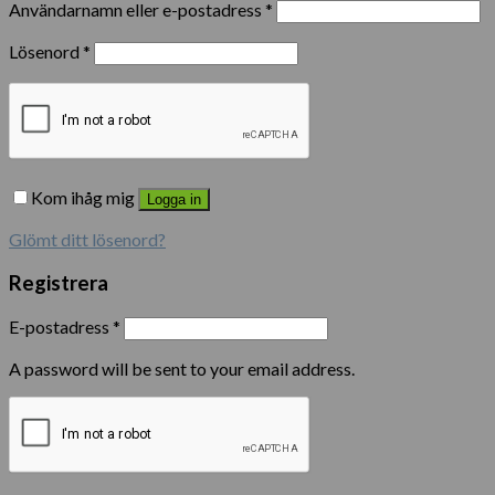
Användarnamn eller e-postadress
*
Lösenord
*
Kom ihåg mig
Logga in
Glömt ditt lösenord?
Registrera
E-postadress
*
A password will be sent to your email address.