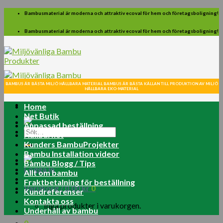
Skip
Bambusmaterial är moderna och attraktiv ecoval för hem och företagsboligning!
to
content
Bambusmaterial är moderna och attraktiv ecoval för hem och företagsboligning!
BAMBUS ÄR BÄSTA MILJÖ HÅLLBARA MATERIAL BAMBUS ÄR BÄSTA KÄLLAN TILL PRODUKTION AV MILJÖ
HÅLLBARA EKO-MATERIAL
Home
Net Butik
Anpassad beställning
Sök
Hållbarhet
efter:
Kunders BambuProjekter
Bambu Installation videor
Bambu Blogg / Tips
Logga in
Allt om bambu
Fraktbetalning för beställning
Varukorg /
0.00
kr
0
Kundreferenser
Kontakta oss
Inga produkter i varukorgen.
Underhåll av bambu
0