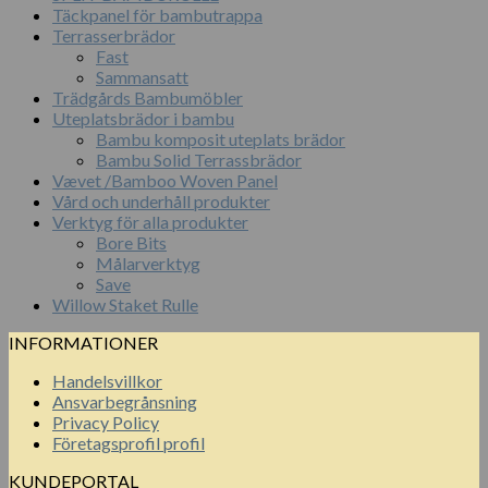
Täckpanel för bambutrappa
Terrasserbrädor
Fast
Sammansatt
Trädgårds Bambumöbler
Uteplatsbrädor i bambu
Bambu komposit uteplats brädor
Bambu Solid Terrassbrädor
Vævet /Bamboo Woven Panel
Vård och underhåll produkter
Verktyg för alla produkter
Bore Bits
Målarverktyg
Save
Willow Staket Rulle
INFORMATIONER
Handelsvillkor
Ansvarbegrånsning
Privacy Policy
Företagsprofil profil
KUNDEPORTAL