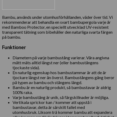
Bambu, används under utomhusförhållanden, väder över tid. Vi
rekommenderar att behandla en svart bambupergola varje år
med Bamboo Protector, en speciellt utvecklad UV-resistent
transparent tätning som bibehåller den naturliga svarta färgen
på bambu.
Funktioner
Diametern på varje bambustång varierar. Våra angivna
mått mäts alltid längst ner (eller bambustångens
tjockaste sida).
En naturlig egenskap hos bambustammar är att de är
tjockare längst ner än överst. Bambustångens gång beror
på typen av bambu och stångens längd.
Bambu är en naturlig produkt, så bambustavar är aldrig
100% raka.
Varje bambustång är unik, så färgskillnader är möjliga.
Vertikala sprickor kan / kommer att uppstå i
bambustavar, detta är särskilt fallet med
utomhusbruk. Liksom trä kommer bambu att expandera