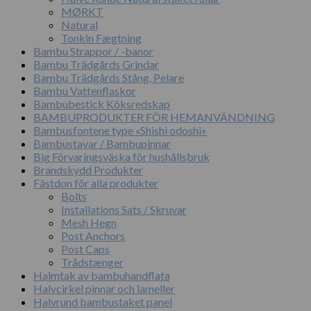
MØRKT
Natural
Tonkin Fægtning
Bambu Strappor / -banor
Bambu Trädgårds Grindar
Bambu Trädgårds Stång, Pelare
Bambu Vattenflaskor
Bambubestick Köksredskap
BAMBUPRODUKTER FÖR HEMANVÄNDNING
Bambusfontene type «Shishi odoshi»
Bambustavar / Bambupinnar
Big Förvaringsväska för hushållsbruk
Brandskydd Produkter
Fästdon för alla produkter
Bolts
Installations Sats / Skruvar
Mesh Hegn
Post Anchors
Post Caps
Trådstænger
Halmtak av bambuhandflata
Halvcirkel pinnar och lameller
Halvrund bambustaket panel