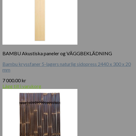
BAMBU Akustiska paneler og VÄGGBEKLÄDNING
Bambu kryssfaner 5-lagers naturlig sidopress 2440 x 300 x 20
mm
7 000.00
kr
Lägg till i varukorg