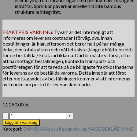
eller krympa om förändringar i temperatur eller fuktighet
inträffar. Sprickor påverkar emellertid inte bambus
strukturella integritet.
FRAKTPRIS VARNING:
Tyvärr är det inte möjligt att
informeras om leveranskostnader i förväg, dvs. innan
beställningen är klar, eftersom det beror helt på hur många
delar, den totala vikten och måttets sista (längd x höjd x bredd)
för de beställda / köpta artiklarna. Därför måste vi först, efter
att ha mottagit beställningen, kontakta transport- och
postföretagen för att ta reda på de billigaste fraktkostnaderna
för leverans av de beställda varorna. Detta innebär att först
efter mottagandet av beställningen kommer vi att informeras
av kunden om porto för leveranskostnader.
11 250.00
kr
Bambus
Pergola
Lägg till i varukorg
Tali
Kategori:
BAMBU Akustiska paneler og VÄGGBEKLÄDNING
3