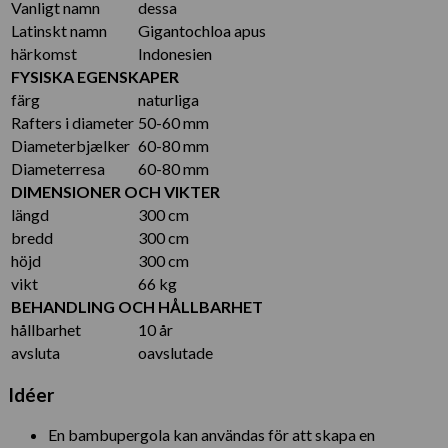
Vanligt namn
dessa
Latinskt namn
Gigantochloa apus
härkomst
Indonesien
FYSISKA EGENSKAPER
färg
naturliga
Rafters i diameter
50-60 mm
Diameterbjælker
60-80 mm
Diameterresa
60-80 mm
DIMENSIONER OCH VIKTER
längd
300 cm
bredd
300 cm
höjd
300 cm
vikt
66 kg
BEHANDLING OCH HÅLLBARHET
hållbarhet
10 år
avsluta
oavslutade
Idéer
En bambupergola kan användas för att skapa en