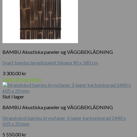
BAMBU Akustiska paneler og VÄGGBEKLÄDNING
Svart bambu lamellstaket Silvana 90 x 180 cm
3 300.00
kr
Lägg till i varukorg
Slut i lager
BAMBU Akustiska paneler og VÄGGBEKLÄDNING
Strandvävd bambu kryssfaner 3-lager karboniserad 2440 x
605 x 20 mm
5 550.00
kr