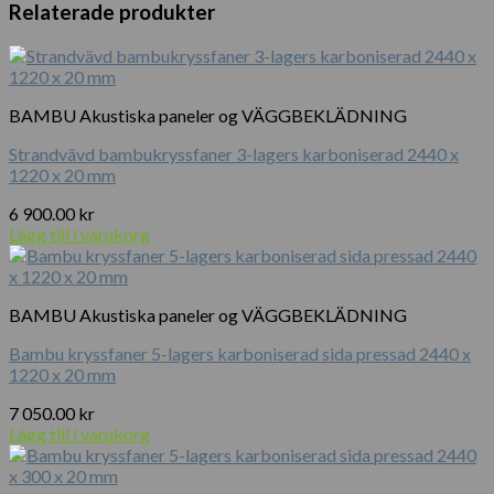
x
Relaterade produkter
3
m
mängd
BAMBU Akustiska paneler og VÄGGBEKLÄDNING
Strandvävd bambukryssfaner 3-lagers karboniserad 2440 x
1220 x 20 mm
6 900.00
kr
Lägg till i varukorg
BAMBU Akustiska paneler og VÄGGBEKLÄDNING
Bambu kryssfaner 5-lagers karboniserad sida pressad 2440 x
1220 x 20 mm
7 050.00
kr
Lägg till i varukorg