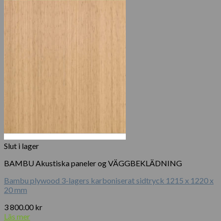
Slut i lager
BAMBU Akustiska paneler og VÄGGBEKLÄDNING
Bambu plywood 3-lagers karboniserat sidtryck 1215 x 1220 x
20 mm
3 800.00
kr
Läs mer