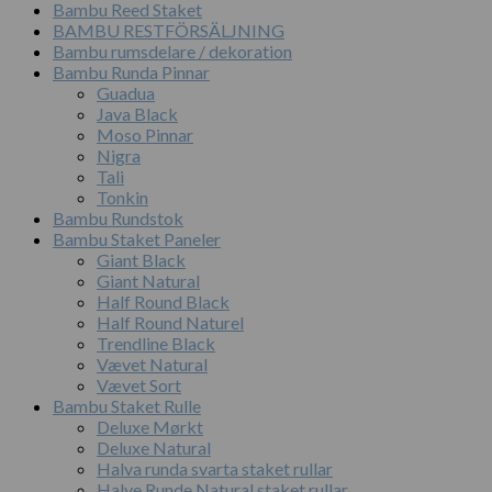
Bambu Reed Staket
BAMBU RESTFÖRSÄLJNING
Bambu rumsdelare / dekoration
Bambu Runda Pinnar
Guadua
Java Black
Moso Pinnar
Nigra
Tali
Tonkin
Bambu Rundstok
Bambu Staket Paneler
Giant Black
Giant Natural
Half Round Black
Half Round Naturel
Trendline Black
Vævet Natural
Vævet Sort
Bambu Staket Rulle
Deluxe Mørkt
Deluxe Natural
Halva runda svarta staket rullar
Halve Runde Natural staket rullar