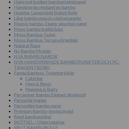
Halvrund budget bambustaketpanel
Handgjorda vindspel av bambu
Heather Ljungklädd Staket Rulle
Lång bambu massiv platta/paneler
Massiv bambu 3 lager akustisk panel
Moso bambu trallbrädor
Moso Bambus Gulve
Moso Bambus Terrassebrædder
Natural Rope
Ny Bambu Mobler
NYA BAMBUVAROR
NYA HANDVERKADE BAMBOPUNKTER OCH PC-
TANGENTBORD
Panda Bamboo Toalettartiklar
Catering
Hem & Resor
Mamma & Baby
Persienner Bambu Elegant designstil
Personlig hygien
Personlige bambu vorer
Premium Bambu-Insynsskydd
Reed bambusblind
SKÖTSEL / Oljeprodukter
SPLIT BAMBURULLE