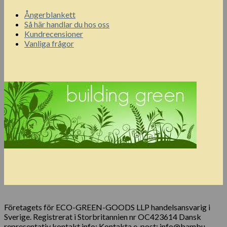
Ångerblankett
Så här handlar du hos oss
Kundrecensioner
Vanliga frågor
Företagets för ECO-GREEN-GOODS LLP handelsansvarig i
Sverige. Registrerat i Storbritannien nr OC423614 Dansk
representativ kontakt info: Kontakta e-post: info@bambu-