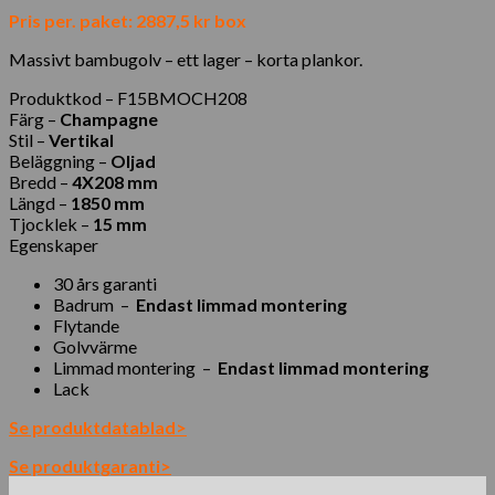
Pris per. paket: 2887,5 kr box
Massivt bambugolv – ett lager – korta plankor.
Produktkod – F15BMOCH208
Färg –
Champagne
Stil –
Vertikal
Beläggning –
Oljad
Bredd –
4X208
mm
Längd –
1850 mm
Tjocklek –
15
mm
Egenskaper
30 års garanti
Badrum
–
Endast limmad montering
Flytande
Golvvärme
Limmad montering
–
Endast limmad montering
Lack
Se produktdatablad>
Se produktgaranti>