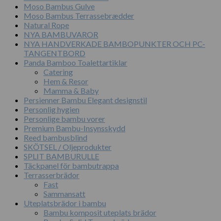
Moso Bambus Gulve
Moso Bambus Terrassebrædder
Natural Rope
NYA BAMBUVAROR
NYA HANDVERKADE BAMBOPUNKTER OCH PC-
TANGENTBORD
Panda Bamboo Toalettartiklar
Catering
Hem & Resor
Mamma & Baby
Persienner Bambu Elegant designstil
Personlig hygien
Personlige bambu vorer
Premium Bambu-Insynsskydd
Reed bambusblind
SKÖTSEL / Oljeprodukter
SPLIT BAMBURULLE
Täckpanel för bambutrappa
Terrasserbrädor
Fast
Sammansatt
Uteplatsbrädor i bambu
Bambu komposit uteplats brädor