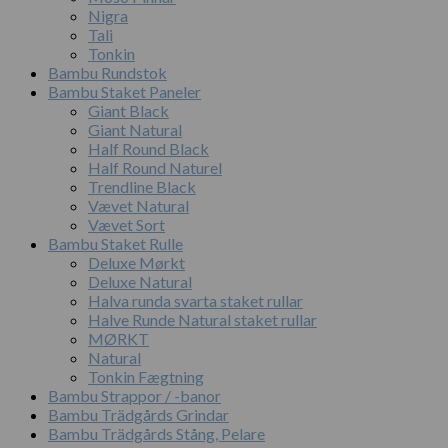
Nigra
Tali
Tonkin
Bambu Rundstok
Bambu Staket Paneler
Giant Black
Giant Natural
Half Round Black
Half Round Naturel
Trendline Black
Vævet Natural
Vævet Sort
Bambu Staket Rulle
Deluxe Mørkt
Deluxe Natural
Halva runda svarta staket rullar
Halve Runde Natural staket rullar
MØRKT
Natural
Tonkin Fægtning
Bambu Strappor / -banor
Bambu Trädgårds Grindar
Bambu Trädgårds Stång, Pelare