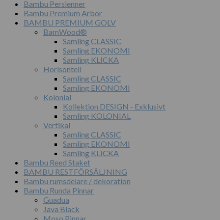
Bambu Persienner
Bambu Premium Arbor
BAMBU PREMIUM GOLV
BamWood®
Samling CLASSIC
Samling EKONOMI
Samling KLICKA
Horisontell
Samling CLASSIC
Samling EKONOMI
Kolonial
Kollektion DESIGN - Exklusivt
Samling KOLONIAL
Vertikal
Samling CLASSIC
Samling EKONOMI
Samling KLICKA
Bambu Reed Staket
BAMBU RESTFÖRSÄLJNING
Bambu rumsdelare / dekoration
Bambu Runda Pinnar
Guadua
Java Black
Moso Pinnar