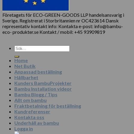
Företagets för ECO-GREEN-GOODS LLP handelsansvarig i
Sverige. Registrerat i Storbritannien nr OC423614 Dansk
representativ kontakt info: Kontakta e-post: info@bambu-
eco- produkter.se Kontakt / mobil: +45 93909819
Sök
efter:
Home
Net Butik
Anpassad beställning
Hållbarhet
Kunders BambuProjekter
Bambu Installation videor
Bambu Blogg / Tips
Allt om bambu
Fraktbetalning för beställning
Kundreferenser
Kontakta oss
Underhåll av bambu
Logga in