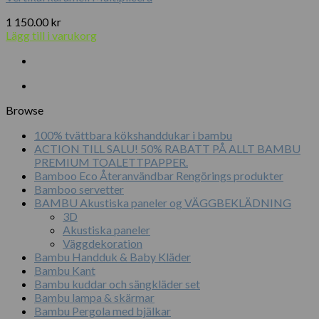
1 150.00
kr
Lägg till i varukorg
Browse
100% tvättbara kökshanddukar i bambu
ACTION TILL SALU! 50% RABATT PÅ ALLT BAMBU
PREMIUM TOALETTPAPPER.
Bamboo Eco Återanvändbar Rengörings produkter
Bamboo servetter
BAMBU Akustiska paneler og VÄGGBEKLÄDNING
3D
Akustiska paneler
Väggdekoration
Bambu Handduk & Baby Kläder
Bambu Kant
Bambu kuddar och sängkläder set
Bambu lampa & skärmar
Bambu Pergola med bjälkar