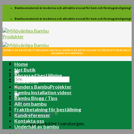
Skip
Bambusmaterial är moderna och attraktiv ecoval för hem och företagsboligning!
to
content
Bambusmaterial är moderna och attraktiv ecoval för hem och företagsboligning!
BAMBUS ÄR BÄSTA MILJÖ HÅLLBARA MATERIAL BAMBUS ÄR BÄSTA KÄLLAN TILL PRODUKTION AV MILJÖ
HÅLLBARA EKO-MATERIAL
Home
Net Butik
Anpassad beställning
Sök
Hållbarhet
efter:
Kunders BambuProjekter
Bambu Installation videor
Bambu Blogg / Tips
Logga in
Allt om bambu
Fraktbetalning för beställning
Varukorg /
0.00
kr
0
Kundreferenser
Kontakta oss
Inga produkter i varukorgen.
Underhåll av bambu
0