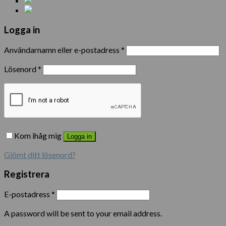
Logga in
Användarnamn eller e-postadress
*
Lösenord
*
Kom ihåg mig
Logga in
Glömt ditt lösenord?
Registrera
E-postadress
*
A password will be sent to your email address.