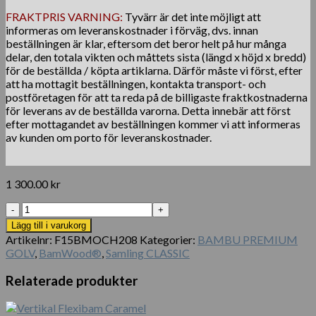
FRAKTPRIS VARNING:
Tyvärr är det inte möjligt att
informeras om leveranskostnader i förväg, dvs. innan
beställningen är klar, eftersom det beror helt på hur många
delar, den totala vikten och måttets sista (längd x höjd x bredd)
för de beställda / köpta artiklarna. Därför måste vi först, efter
att ha mottagit beställningen, kontakta transport- och
postföretagen för att ta reda på de billigaste fraktkostnaderna
för leverans av de beställda varorna. Detta innebär att först
efter mottagandet av beställningen kommer vi att informeras
av kunden om porto för leveranskostnader.
1 300.00
kr
BamWood®
Champagne
Lägg till i varukorg
Multiplicera
Artikelnr:
F15BMOCH208
Kategorier:
BAMBU PREMIUM
mängd
GOLV
,
BamWood®
,
Samling CLASSIC
Relaterade produkter