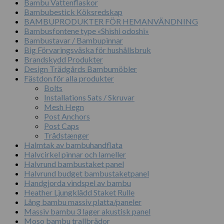
Bambu Vattenflaskor
Bambubestick Köksredskap
BAMBUPRODUKTER FÖR HEMANVÄNDNING
Bambusfontene type «Shishi odoshi»
Bambustavar / Bambupinnar
Big Förvaringsväska för hushållsbruk
Brandskydd Produkter
Design Trädgårds Bambumöbler
Fästdon för alla produkter
Bolts
Installations Sats / Skruvar
Mesh Hegn
Post Anchors
Post Caps
Trådstænger
Halmtak av bambuhandflata
Halvcirkel pinnar och lameller
Halvrund bambustaket panel
Halvrund budget bambustaketpanel
Handgjorda vindspel av bambu
Heather Ljungklädd Staket Rulle
Lång bambu massiv platta/paneler
Massiv bambu 3 lager akustisk panel
Moso bambu trallbrädor