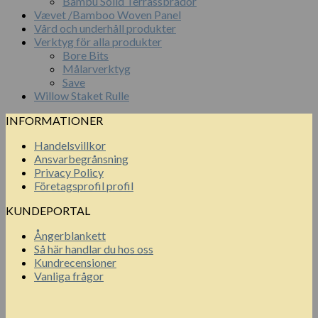
Bambu Solid Terrassbrädor
Vævet /Bamboo Woven Panel
Vård och underhåll produkter
Verktyg för alla produkter
Bore Bits
Målarverktyg
Save
Willow Staket Rulle
INFORMATIONER
Handelsvillkor
Ansvarbegrånsning
Privacy Policy
Företagsprofil profil
KUNDEPORTAL
Ångerblankett
Så här handlar du hos oss
Kundrecensioner
Vanliga frågor