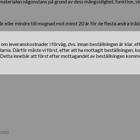
 materialen någonstans på grund av dess mångsidighet, funktion, sk
 eller mindre till mognad mot minst 20 år för de flesta andra träd
s om leveranskostnader i förväg, dvs. innan beställningen är klar, e
klarna. Därför måste vi först, efter att ha mottagit beställningen, 
. Detta innebär att först efter mottagandet av beställningen komm