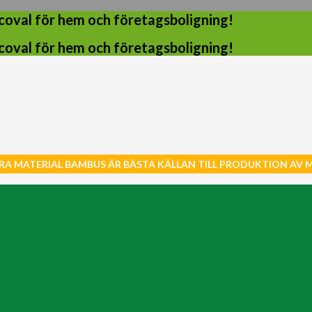
coval för hem och företagsboligning!
coval för hem och företagsboligning!
RA MATERIAL BAMBUS ÄR BÄSTA KÄLLAN TILL PRODUKTION AV 