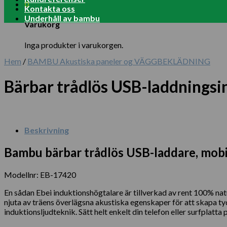
0
Kontakta oss
Underhåll av bambu
Varukorg
Inga produkter i varukorgen.
Hem
/
BAMBU Akustiska paneler og VÄGGBEKLÄDNING
Bärbar trådlös USB-laddnings
Beskrivning
Bambu bärbar trådlös USB-laddare, mobil
Modellnr: EB-17420
En sådan Ebei induktionshögtalare är tillverkad av rent 100% nat
njuta av träens överlägsna akustiska egenskaper för att skapa tyd
induktionsljudteknik. Sätt helt enkelt din telefon eller surfplatt