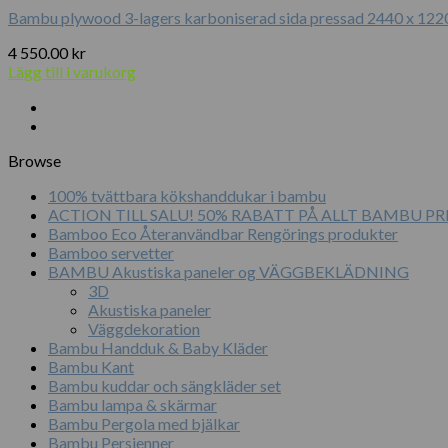
Bambu plywood 3-lagers karboniserad sida pressad 2440 x 122
4 550.00
kr
Lägg till i varukorg
Browse
100% tvättbara kökshanddukar i bambu
ACTION TILL SALU! 50% RABATT PÅ ALLT BAMBU 
Bamboo Eco Återanvändbar Rengörings produkter
Bamboo servetter
BAMBU Akustiska paneler og VÄGGBEKLÄDNING
3D
Akustiska paneler
Väggdekoration
Bambu Handduk & Baby Kläder
Bambu Kant
Bambu kuddar och sängkläder set
Bambu lampa & skärmar
Bambu Pergola med bjälkar
Bambu Persienner