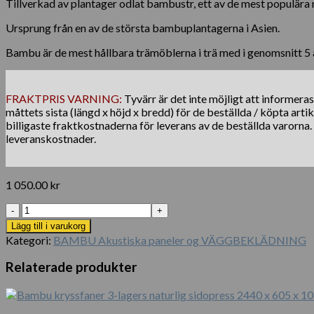
Tillverkad av plantager odlat bambustr, ett av de mest populära
Ursprung från en av de största bambuplantagerna i Asien.
Bambu är de mest hållbara trämöblerna i trä med i genomsnitt 5 år
FRAKTPRIS VARNING:
Tyvärr är det inte möjligt att informera
måttets sista (längd x höjd x bredd) för de beställda / köpta arti
billigaste fraktkostnaderna för leverans av de beställda varorna
leveranskostnader.
1 050.00
kr
Bärbar
trådlös
Lägg till i varukorg
USB-
Kategori:
BAMBU Akustiska paneler og VÄGGBEKLÄDNING
laddningsinduktionshögtalare
för
Relaterade produkter
bambu
mängd