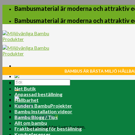
Skip
Bambusmaterial är moderna och attraktiv e
to
content
Bambusmaterial är moderna och attraktiv e
BAMBUS ÄR BÄSTA MILJÖ HÅLLBA
Sök
Home
efter:
Net Butik
Anpassad beställning
Hållbarhet
Logga in
Kunders BambuProjekter
Bambu Installation videor
Varukorg /
0.00
kr
0
Bambu Blogg / Tips
Allt om bambu
Inga produkter i varukorgen.
Fraktbetalning för beställning
Kundreferenser