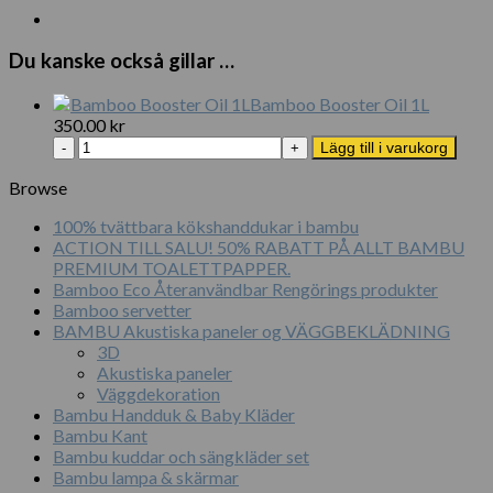
var:
är:
3
3
Du kanske också gillar …
850.00 kr.
050.00 kr.
Bamboo Booster Oil 1L
350.00
kr
Bamboo
Lägg till i varukorg
Booster
Oil
Browse
1L
100% tvättbara kökshanddukar i bambu
mängd
ACTION TILL SALU! 50% RABATT PÅ ALLT BAMBU
PREMIUM TOALETTPAPPER.
Bamboo Eco Återanvändbar Rengörings produkter
Bamboo servetter
BAMBU Akustiska paneler og VÄGGBEKLÄDNING
3D
Akustiska paneler
Väggdekoration
Bambu Handduk & Baby Kläder
Bambu Kant
Bambu kuddar och sängkläder set
Bambu lampa & skärmar