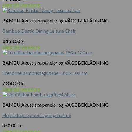
De
Lägg till i varukorg
olika
alternativen
kan
BAMBU Akustiska paneler og VÄGGBEKLÄDNING
väljas
på
Bamboo Elastic Dining Leisure Chair
produktsidan
3 153.00
kr
Lägg till i varukorg
BAMBU Akustiska paneler og VÄGGBEKLÄDNING
Trendline bambushegnpanel 180 x 100 cm
2 350.00
kr
Lägg till i varukorg
BAMBU Akustiska paneler og VÄGGBEKLÄDNING
Hopfällbar bambu lagringshållare
850.00
kr
Lägg till i varukorg