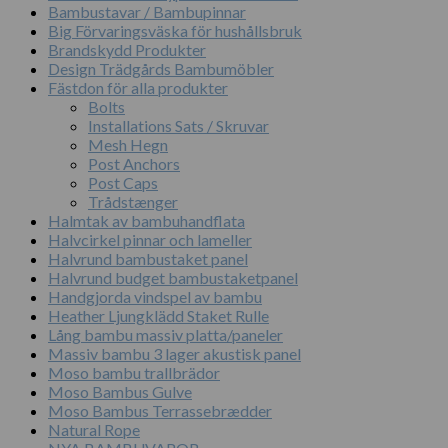
Bambustavar / Bambupinnar
Big Förvaringsväska för hushållsbruk
Brandskydd Produkter
Design Trädgårds Bambumöbler
Fästdon för alla produkter
Bolts
Installations Sats / Skruvar
Mesh Hegn
Post Anchors
Post Caps
Trådstænger
Halmtak av bambuhandflata
Halvcirkel pinnar och lameller
Halvrund bambustaket panel
Halvrund budget bambustaketpanel
Handgjorda vindspel av bambu
Heather Ljungklädd Staket Rulle
Lång bambu massiv platta/paneler
Massiv bambu 3 lager akustisk panel
Moso bambu trallbrädor
Moso Bambus Gulve
Moso Bambus Terrassebrædder
Natural Rope