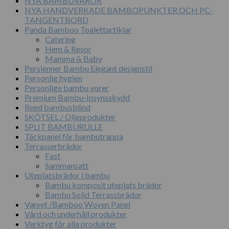
NYA BAMBUVAROR
NYA HANDVERKADE BAMBOPUNKTER OCH PC-
TANGENTBORD
Panda Bamboo Toalettartiklar
Catering
Hem & Resor
Mamma & Baby
Persienner Bambu Elegant designstil
Personlig hygien
Personlige bambu vorer
Premium Bambu-Insynsskydd
Reed bambusblind
SKÖTSEL / Oljeprodukter
SPLIT BAMBURULLE
Täckpanel för bambutrappa
Terrasserbrädor
Fast
Sammansatt
Uteplatsbrädor i bambu
Bambu komposit uteplats brädor
Bambu Solid Terrassbrädor
Vævet /Bamboo Woven Panel
Vård och underhåll produkter
Verktyg för alla produkter