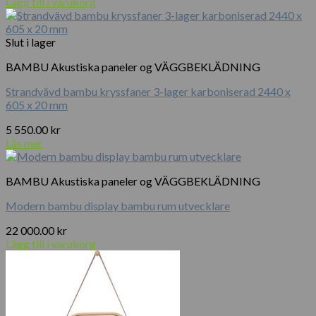
Lägg till i varukorg
Slut i lager
BAMBU Akustiska paneler og VÄGGBEKLÄDNING
Strandvävd bambu kryssfaner 3-lager karboniserad 2440 x
605 x 20 mm
5 550.00
kr
Läs mer
BAMBU Akustiska paneler og VÄGGBEKLÄDNING
Modern bambu display bambu rum utvecklare
22 000.00
kr
Lägg till i varukorg