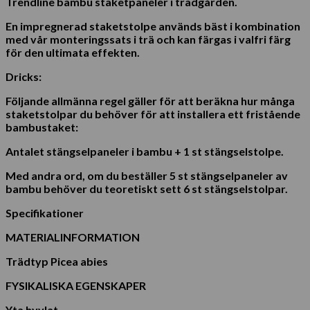
Trendline bambu staketpaneler i trädgården.
En impregnerad staketstolpe används bäst i kombination
med vår monteringssats i trä och kan färgas i valfri färg
för den ultimata effekten.
Dricks:
Följande allmänna regel gäller för att beräkna hur många
staketstolpar du behöver för att installera ett fristående
bambustaket:
Antalet stängselpaneler i bambu + 1 st stängselstolpe.
Med andra ord, om du beställer 5 st stängselpaneler av
bambu behöver du teoretiskt sett 6 st stängselstolpar.
Specifikationer
MATERIALINFORMATION
Trädtyp Picea abies
FYSIKALISKA EGENSKAPER
Yta hyvlat