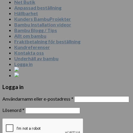
Net Butik
Anpassad beställning
Hållbarhet
Kunders BambuProjekter
Bambu Installation videor
Bambu Blogg / Tips
Allt om bambu
Fraktbetalning för beställning
Kundreferenser
Kontakta oss
Underhåll av bambu
Logga in
Logga in
Användarnamn eller e-postadress
*
Lösenord
*