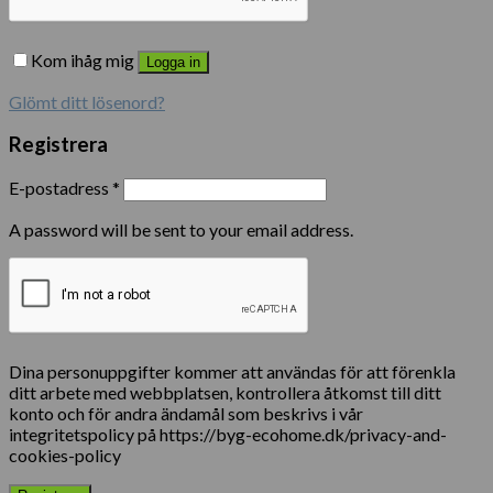
Kom ihåg mig
Logga in
Glömt ditt lösenord?
Registrera
E-postadress
*
A password will be sent to your email address.
Dina personuppgifter kommer att användas för att förenkla
ditt arbete med webbplatsen, kontrollera åtkomst till ditt
konto och för andra ändamål som beskrivs i vår
integritetspolicy på https://byg-ecohome.dk/privacy-and-
cookies-policy