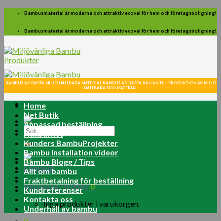
Skip
Bambusmaterial är moderna och attraktiv ecoval för hem och företagsboligning!
to
content
Bambusmaterial är moderna och attraktiv ecoval för hem och företagsboligning!
BAMBUS ÄR BÄSTA MILJÖ HÅLLBARA MATERIAL BAMBUS ÄR BÄSTA KÄLLAN TILL PRODUKTION AV MILJÖ
HÅLLBARA EKO-MATERIAL
Home
Net Butik
Anpassad beställning
Sök
Hållbarhet
efter:
Kunders BambuProjekter
Bambu Installation videor
Bambu Blogg / Tips
Logga in
Allt om bambu
Fraktbetalning för beställning
Varukorg /
0.00
kr
0
Kundreferenser
Kontakta oss
Inga produkter i varukorgen.
Underhåll av bambu
0