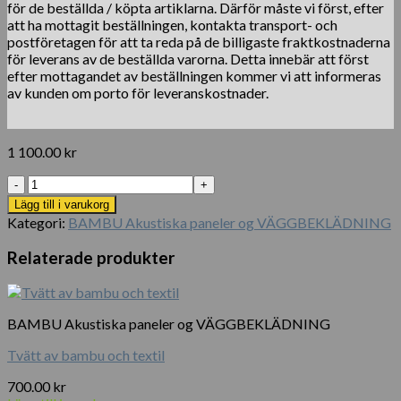
för de beställda / köpta artiklarna. Därför måste vi först, efter
att ha mottagit beställningen, kontakta transport- och
postföretagen för att ta reda på de billigaste fraktkostnaderna
för leverans av de beställda varorna. Detta innebär att först
efter mottagandet av beställningen kommer vi att informeras
av kunden om porto för leveranskostnader.
1 100.00
kr
Brunimpregnerad
70
Lägg till i varukorg
x
Kategori:
BAMBU Akustiska paneler og VÄGGBEKLÄDNING
70
mm
Relaterade produkter
–
270
cm
trästolpe
BAMBU Akustiska paneler og VÄGGBEKLÄDNING
i
klass
Tvätt av bambu och textil
A
mängd
700.00
kr