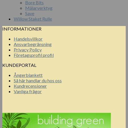
Bore Bits
Målarverktyg
Save
Willow Staket Rulle
INFORMATIONER
Handelsvillkor
Ansvarbegrånsning
Privacy Policy
Företagsprofil profil
KUNDEPORTAL
Ångerblankett
Så här handlar du hos oss
Kundrecensioner
Vanliga frågor