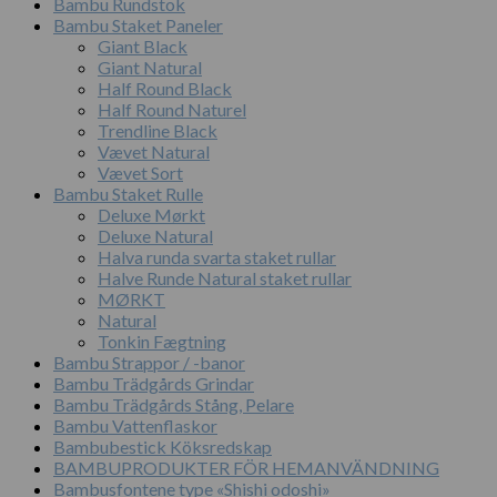
Bambu Rundstok
Bambu Staket Paneler
Giant Black
Giant Natural
Half Round Black
Half Round Naturel
Trendline Black
Vævet Natural
Vævet Sort
Bambu Staket Rulle
Deluxe Mørkt
Deluxe Natural
Halva runda svarta staket rullar
Halve Runde Natural staket rullar
MØRKT
Natural
Tonkin Fægtning
Bambu Strappor / -banor
Bambu Trädgårds Grindar
Bambu Trädgårds Stång, Pelare
Bambu Vattenflaskor
Bambubestick Köksredskap
BAMBUPRODUKTER FÖR HEMANVÄNDNING
Bambusfontene type «Shishi odoshi»