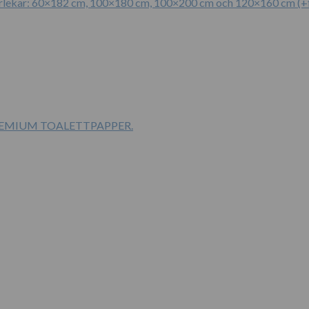
rlekar: 60×182 cm, 100×180 cm, 100×200 cm och 120×160 cm (+fr
PREMIUM TOALETTPAPPER.