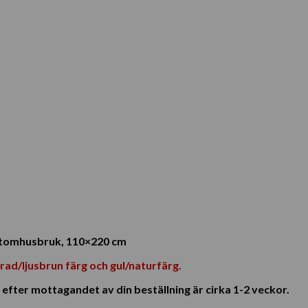
h utomhusbruk, 110×220 cm
erad/ljusbrun färg och gul/naturfärg.
efter mottagandet av din beställning är cirka 1-2 veckor.