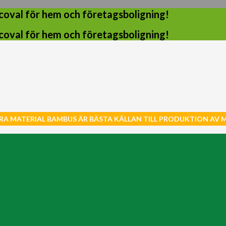
coval för hem och företagsboligning!
coval för hem och företagsboligning!
RA MATERIAL BAMBUS ÄR BÄSTA KÄLLAN TILL PRODUKTION AV 