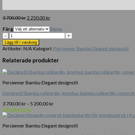
Det
Det
3 700.00
kr
2 250.00
kr
ursprungliga
nuvarande
Rensa
Färg
priset
priset
var:
är:
Rullgardiner
3
2
i
Lägg till i varukorg
700.00 kr.
250.00 kr.
bambu
Artikelnr:
N/A
Kategori:
Persienner Bambu Elegant designstil
i
designstil
Relaterade produkter
för
inomhus-
och
utomhusbruk,
Persienner Bambu Elegant designstil
110×220
cm
Designstil Bambu rullgardin, inomhus bambu rullgardin, romersk
mängd
Prisintervall:
3 700.00
kr
–
5 200.00
kr
3
Välj alternativ
Den
700.00 kr
här
till
Persienner Bambu Elegant designstil
produkten
5
har
200.00 kr