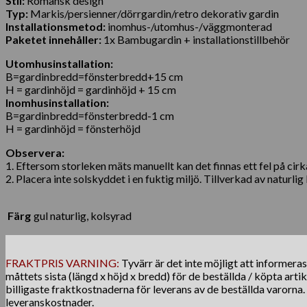
Stil:
Romansk design
Typ:
Markis/persienner/dörrgardin/retro dekorativ gardin
Installationsmetod:
inomhus-/utomhus-/väggmonterad
Paketet innehåller:
1x Bambugardin + installationstillbehör
Utomhusinstallation:
B=gardinbredd=fönsterbredd+15 cm
H = gardinhöjd = gardinhöjd + 15 cm
Inomhusinstallation:
B=gardinbredd=fönsterbredd-1 cm
H = gardinhöjd = fönsterhöjd
Observera:
1. Eftersom storleken mäts manuellt kan det finnas ett fel på cirk
2. Placera inte solskyddet i en fuktig miljö. Tillverkad av natur
Färg
gul naturlig, kolsyrad
FRAKTPRIS VARNING:
Tyvärr är det inte möjligt att informera
måttets sista (längd x höjd x bredd) för de beställda / köpta arti
billigaste fraktkostnaderna för leverans av de beställda varorna
leveranskostnader.