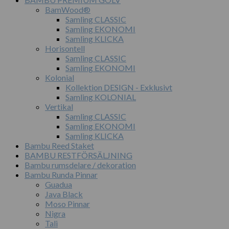
BamWood®
Samling CLASSIC
Samling EKONOMI
Samling KLICKA
Horisontell
Samling CLASSIC
Samling EKONOMI
Kolonial
Kollektion DESIGN - Exklusivt
Samling KOLONIAL
Vertikal
Samling CLASSIC
Samling EKONOMI
Samling KLICKA
Bambu Reed Staket
BAMBU RESTFÖRSÄLJNING
Bambu rumsdelare / dekoration
Bambu Runda Pinnar
Guadua
Java Black
Moso Pinnar
Nigra
Tali