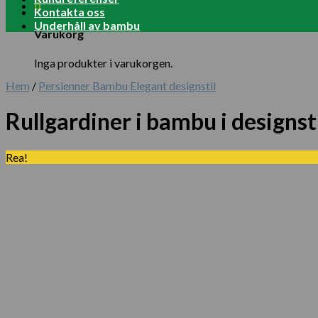
0
Kontakta oss
Underhåll av bambu
Varukorg
Inga produkter i varukorgen.
Hem
/
Persienner Bambu Elegant designstil
Rullgardiner i bambu i design
Rea!