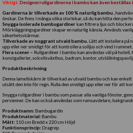
Viktigt.
Designerrullgardinerna i bambu kan även beställas 
Gardinerna är tillverkade av 100 % naturlig bambu
, handväv
önskar. De finns i många olika storlekar, så du kan hitta den perfe
Snygga isolerade bambugardiner
kan filtrera ljus och blocker
Mörkläggningsgardiner skapar en naturlig känsla. Används vanli
säkerhetsskärmar.
Tillverkade av noggrant utvald bambu.
Lätt att installera på
upp eller ner smidigt för att kontrollera solljus och vind i rummet.
Flera scener –
Rullgardiner i bambu kan användas väl på hotell, t
konstgallerier, solcellsväxthus, badrum, kontor, utställningspavil
Produktbeskrivning
Denna lamellskärm är tillverkad av utvald bambu och kan enkelt 
utsätt den inte för regn. Rulla den smidigt upp eller ner för att ko
Snygga rullgardiner i bambu som passar alla vanliga fönster, g
persienner. De kan också användas som rumsavdelare, bakgrunds
Produktnamn:
Bambugardin
Produktmaterial:
Bambu
Mått:
110 cm Bredd x 220 cm Höjd
Funktionsprincip:
Dragrep