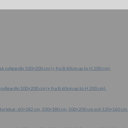
 rullgardin 100×200 cm (+ fra B 60cm up to H 200 cm).