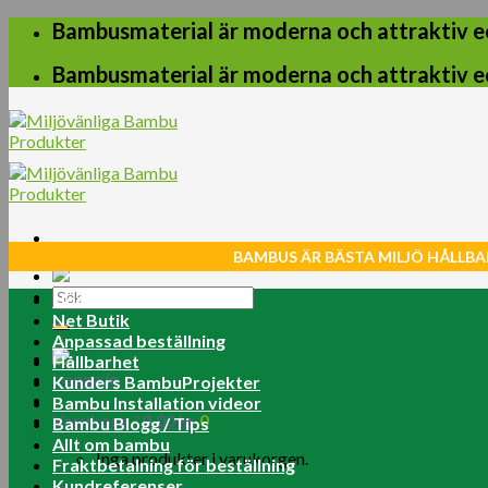
Skip
Bambusmaterial är moderna och attraktiv e
to
content
Bambusmaterial är moderna och attraktiv e
BAMBUS ÄR BÄSTA MILJÖ HÅLLBA
Sök
Home
efter:
Net Butik
Anpassad beställning
Hållbarhet
Logga in
Kunders BambuProjekter
Bambu Installation videor
Varukorg /
0.00
kr
0
Bambu Blogg / Tips
Allt om bambu
Inga produkter i varukorgen.
Fraktbetalning för beställning
Kundreferenser