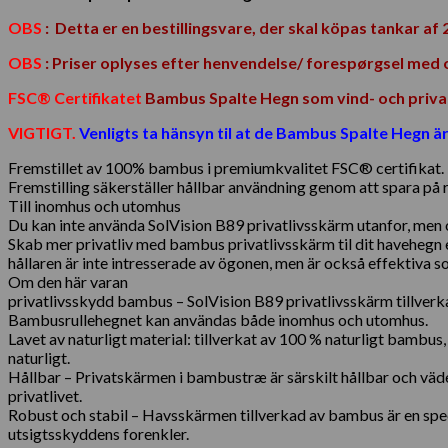
OBS
:
Detta er en bestillingsvare, der skal köpas tankar af 2
OBS
: Priser oplyses efter henvendelse/ forespørgsel med
FSC® Certifikatet
Bambus Spalte Hegn som vind- och privat
VIGTIGT.
Venligts ta hänsyn til at de
Bambus Spalte Hegn är 
Fremstillet av 100% bambus i premiumkvalitet FSC® certifikat.
Fremstilling säkerställer hållbar användning genom att spara på re
Till inomhus och utomhus
Du kan inte använda SolVision B89 privatlivsskärm utanfor, men 
Skab mer privatliv med bambus privatlivsskärm til dit havehegn e
hållaren är inte intresserade av ögonen, men är också effektiva 
Om den här varan
privatlivsskydd bambus – SolVision B89 privatlivsskärm tillverk
Bambusrullehegnet kan användas både inomhus och utomhus.
Lavet av naturligt material: tillverkat av 100 % naturligt bambu
naturligt.
Hållbar – Privatskärmen i bambustræ är särskilt hållbar och väd
privatlivet.
Robust och stabil – Havsskärmen tillverkad av bambus är en spec
utsigtsskyddens forenkler.