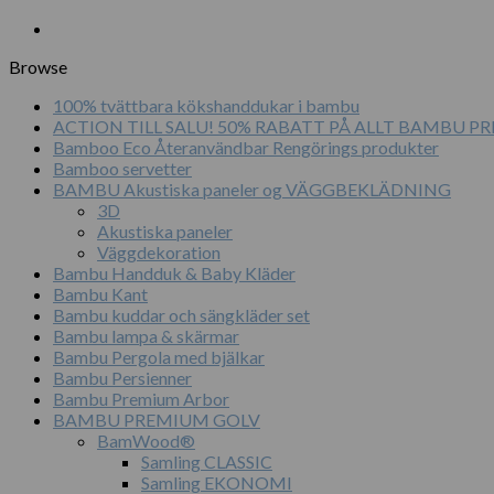
priset
priset
var:
är:
750.00 kr.
700.00 kr.
Browse
100% tvättbara kökshanddukar i bambu
ACTION TILL SALU! 50% RABATT PÅ ALLT BAMBU 
Bamboo Eco Återanvändbar Rengörings produkter
Bamboo servetter
BAMBU Akustiska paneler og VÄGGBEKLÄDNING
3D
Akustiska paneler
Väggdekoration
Bambu Handduk & Baby Kläder
Bambu Kant
Bambu kuddar och sängkläder set
Bambu lampa & skärmar
Bambu Pergola med bjälkar
Bambu Persienner
Bambu Premium Arbor
BAMBU PREMIUM GOLV
BamWood®
Samling CLASSIC
Samling EKONOMI