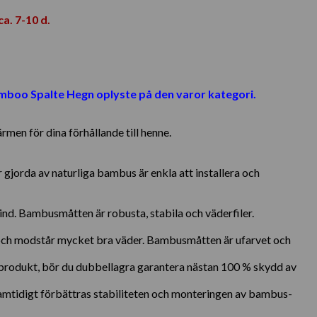
a. 7-10 d.
mboo Spalte Hegn oplyste på den varor kategori.
rmen för dina förhållande till henne.
gjorda av naturliga bambus är enkla att installera och
nd. Bambusmåtten är robusta, stabila och väderfiler.
ar och modstår mycket bra väder. Bambusmåtten är ufarvet och
d produkt, bör du dubbellagra garantera nästan 100 % skydd av
Samtidigt förbättras stabiliteten och monteringen av bambus-