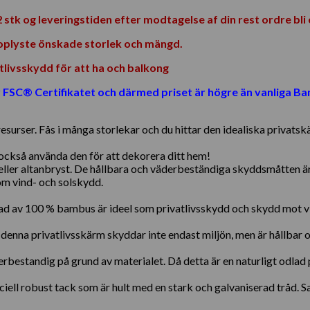
 stk og leveringstiden efter modtagelse af din rest ordre bli c
 oplyste önskade storlek och mängd.
livsskydd för att ha och balkong
FSC® Certifikatet och därmed priset är högre än vanliga Ba
surser. Fås i många storlekar och du hittar den idealiska privatskä
också använda den för att dekorera ditt hem!
ller altanbryst. De hållbara och väderbeständiga skyddsmåtten är 
som vind- och solskydd.
ad av 100 % bambus är ideel som privatlivsskydd och skydd mot vi
s, denna privatlivsskärm skyddar inte endast miljön, men är hållb
erbestandig på grund av materialet. Då detta är en naturligt odla
iell robust tack som är hult med en stark och galvaniserad tråd. 