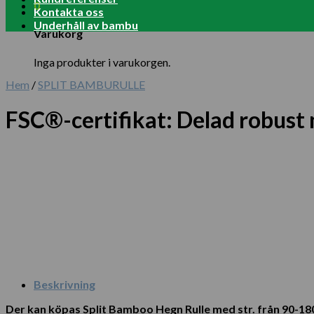
0
Kontakta oss
Underhåll av bambu
Varukorg
Inga produkter i varukorgen.
Hem
/
SPLIT BAMBURULLE
FSC®-certifikat: Delad robust
Beskrivning
Der kan köpas Split Bamboo Hegn Rulle med str. från 90-18