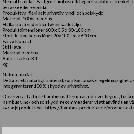
Nem att samla – Fastgör bambusrullehegnet snabbt och enkelt till 
terrasse eller veranda.
Produkttyp: flexibelt privatliv, vind- och solskydd
Material: 100% bambus
Hållare och väderfilerTekniska detaljer
Produktdimensioner ‎600 x 0,5 x 90-180 cm
Storlek: Kan köpas långt 90×180 cm x 600 cm
Farve Natural
Stil Have
Material bambus
Antal stycken
8 ‎1
kg
Naturmaterial
Detta är ett naturligt material, som kan orsaka regelmässighet på 
inte garanterar 100 % skydd av privatlivet.
Observera: Lad inte bambusmåtterne rasa ut över hegnet, balkongk
bambus vind- och solskydd, rekommenderar vi att använda en väd
av varje produkt här: https://bambus-produkter.dk/product-ca