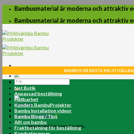
Skip
Bambusmaterial är moderna och attraktiv e
to
content
Bambusmaterial är moderna och attraktiv e
BAMBUS ÄR BÄSTA MILJÖ HÅLLBA
Sök
Home
efter:
Net Butik
Anpassad beställning
Hållbarhet
Logga in
Kunders BambuProjekter
Bambu Installation videor
Varukorg /
0.00
kr
0
Bambu Blogg / Tips
Allt om bambu
Inga produkter i varukorgen.
Fraktbetalning för beställning
Kundreferenser