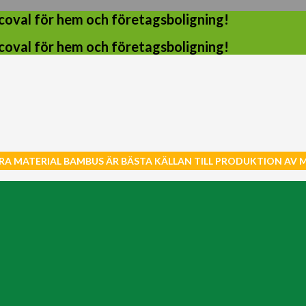
coval för hem och företagsboligning!
coval för hem och företagsboligning!
RA MATERIAL BAMBUS ÄR BÄSTA KÄLLAN TILL PRODUKTION AV 