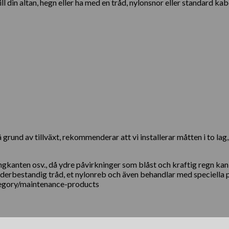
din altan, hegn eller ha med en tråd, nylonsnor eller standard kab
grund av tillväxt, rekommenderar att vi installerar måtten i to lag
anten osv., då ydre påvirkninger som blåst och kraftig regn kan o
erbestandig tråd, et nylonreb och även behandlar med speciella p
tegory/maintenance-products