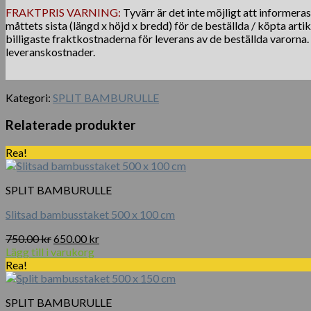
FRAKTPRIS VARNING:
Tyvärr är det inte möjligt att informera
måttets sista (längd x höjd x bredd) för de beställda / köpta arti
billigaste fraktkostnaderna för leverans av de beställda varorna
leveranskostnader.
Kategori:
SPLIT BAMBURULLE
Relaterade produkter
Rea!
SPLIT BAMBURULLE
Slitsad bambusstaket 500 x 100 cm
Det
Det
750.00
kr
650.00
kr
ursprungliga
nuvarande
Lägg till i varukorg
priset
priset
Rea!
var:
är:
750.00 kr.
650.00 kr.
SPLIT BAMBURULLE