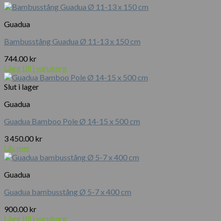
mängd
Guadua
Bambusstång Guadua Ø 11-13 x 150 cm
744.00
kr
Lägg till i varukorg
Slut i lager
Guadua
Guadua Bamboo Pole Ø 14-15 x 500 cm
3 450.00
kr
Läs mer
Guadua
Guadua bambusstång Ø 5-7 x 400 cm
900.00
kr
Lägg till i varukorg