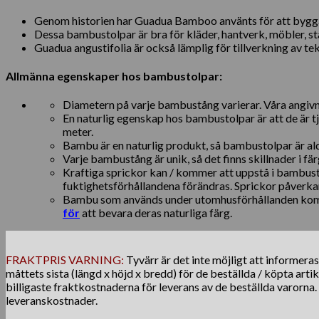
Genom historien har Guadua Bamboo använts för att bygga 
Dessa bambustolpar är bra för kläder, hantverk, möbler, st
Guadua angustifolia är också lämplig för tillverkning av t
Allmänna egenskaper hos bambustolpar:
Diametern på varje bambustång varierar. Våra angivn
En naturlig egenskap hos bambustolpar är att de är 
meter.
Bambu är en naturlig produkt, så bambustolpar är al
Varje bambustång är unik, så det finns skillnader i fär
Kraftiga sprickor kan / kommer att uppstå i bambust
fuktighetsförhållandena förändras. Sprickor påverkar
Bambu som används under utomhusförhållanden komm
för
att bevara deras naturliga färg.
FRAKTPRIS VARNING:
Tyvärr är det inte möjligt att informera
måttets sista (längd x höjd x bredd) för de beställda / köpta arti
billigaste fraktkostnaderna för leverans av de beställda varorna
leveranskostnader.