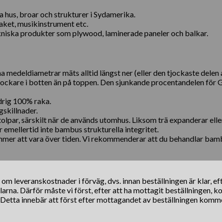
hus, broar och strukturer i Sydamerika.
aket, musikinstrument etc.
ekniska produkter som plywood, laminerade paneler och balkar.
a medeldiametrar mäts alltid längst ner (eller den tjockaste dele
tjockare i botten än på toppen. Den sjunkande procentandelen för
drig 100% raka.
gskillnader.
olpar, särskilt när de används utomhus. Liksom trä expanderar ell
 emellertid inte bambus strukturella integritet.
er att vara över tiden. Vi rekommenderar att du behandlar ba
s om leveranskostnader i förväg, dvs. innan beställningen är klar, e
klarna. Därför måste vi först, efter att ha mottagit beställningen, 
. Detta innebär att först efter mottagandet av beställningen komm