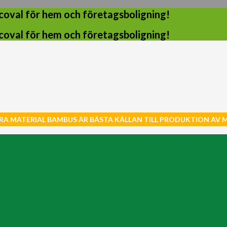
coval för hem och företagsboligning!
coval för hem och företagsboligning!
RA MATERIAL BAMBUS ÄR BÄSTA KÄLLAN TILL PRODUKTION AV 