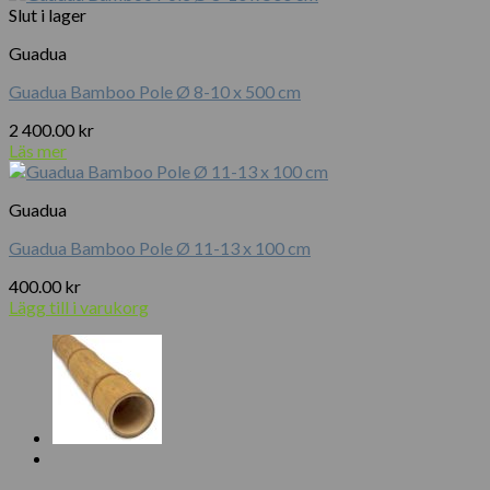
Slut i lager
Guadua
Guadua Bamboo Pole Ø 8-10 x 500 cm
2 400.00
kr
Läs mer
Guadua
Guadua Bamboo Pole Ø 11-13 x 100 cm
400.00
kr
Lägg till i varukorg