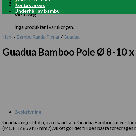
0
Kontakta oss
Underhåll av bambu
Varukorg
Inga produkter i varukorgen.
Hem
/
Bambu Runda Pinnar
/
Guadua
Guadua Bamboo Pole Ø 8-10 x
Beskrivning
Guadua angustifolia, även känd som Guadua Bamboo, är en stor 
(MOE 17 859 N / mm2), vilket gör det till den bästa föredragen b