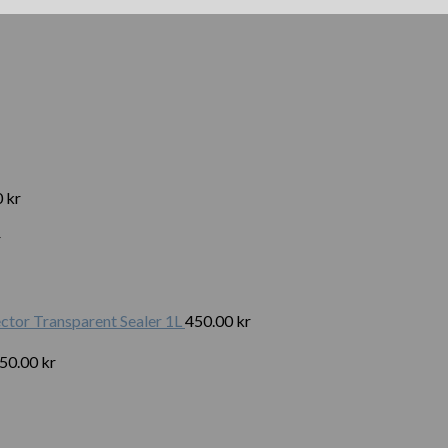
0
kr
r
tor Transparent Sealer 1L
450.00
kr
50.00
kr