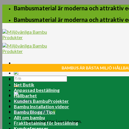
Skip
Bambusmaterial är moderna och attraktiv e
to
content
Bambusmaterial är moderna och attraktiv e
BAMBUS ÄR BÄSTA MILJÖ HÅLLBA
Sök
Home
efter:
Net Butik
Anpassad beställning
Hållbarhet
Logga in
Kunders BambuProjekter
Bambu Installation videor
Varukorg /
0.00
kr
0
Bambu Blogg / Tips
Allt om bambu
Inga produkter i varukorgen.
Fraktbetalning för beställning
Kundreferenser