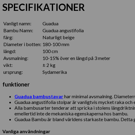
SPECIFIKATIONER
Vanligt namn:
Guadua
Bambu Namn:
Guadua angustifolia
färg:
Naturligt beige
Diameter i botten:
180-100 mm
längd:
100 cm
Avsmalning:
10-15% över en längd på 3 meter
vikt:
± 2 kg
ursprung:
Sydamerika
funktioner
Guadua bambustavar
har minimal avsmalning. Diametern 
Guadua angustifolia stolpar är vanligtvis mycket raka och en
Alla bambusarter tenderar att spricka i stolens längdriktni
emellertid inte de mekaniska egenskaperna hos bambu.
Guadua Bambu är bland världens starkaste bambu. Detta gö
Vanliga användningar