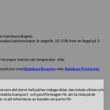
n av bambusstången).
 Guadua bambustolpar är ungefär. 10-15% över en längd på 3
er krymper bambu när temperatur- eller
mbustickor med
Bamboo Booster
eller
Bamboo Protector
ftersom det beror helt på hur många delar, den totala vikten och
kontakta transport- och postföretagen för att ta reda på de
er vi att informeras av kunden om porto för