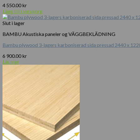
4 550.00
kr
Lägg till i varukorg
Slut i lager
BAMBU Akustiska paneler og VÄGGBEKLÄDNING
Bambu plywood 3-lagers karboniserad sida pressad 2440 x 122
6 900.00
kr
Läs mer