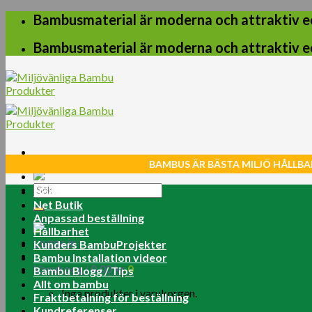
Skip
Bambusmaterial är moderna och attraktiv e
to
content
Bambusmaterial är moderna och attraktiv e
BAMBUS ÄR BÄSTA MILJÖ HÅLLBA
Sök
Home
efter:
Net Butik
Anpassad beställning
Hållbarhet
Logga in
Kunders BambuProjekter
Bambu Installation videor
Varukorg /
0.00
kr
0
Bambu Blogg / Tips
Allt om bambu
Inga produkter i varukorgen.
Fraktbetalning för beställning
Kundreferenser