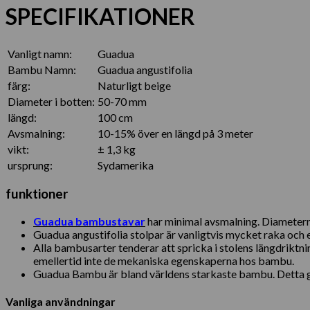
SPECIFIKATIONER
Vanligt namn:
Guadua
Bambu Namn:
Guadua angustifolia
färg:
Naturligt beige
Diameter i botten:
50-70 mm
längd:
100 cm
Avsmalning:
10-15% över en längd på 3 meter
vikt:
± 1,3 kg
ursprung:
Sydamerika
funktioner
Guadua bambustavar
har minimal avsmalning. Diametern 
Guadua angustifolia stolpar är vanligtvis mycket raka och en
Alla bambusarter tenderar att spricka i stolens längdriktni
emellertid inte de mekaniska egenskaperna hos bambu.
Guadua Bambu är bland världens starkaste bambu. Detta gö
Vanliga användningar