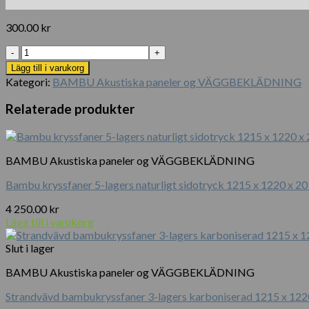
300.00
kr
Guadua
bambusstång
Lägg till i varukorg
Ø
Kategori:
BAMBU Akustiska paneler og VÄGGBEKLÄDNING
5-
7
Relaterade produkter
x
100
cm
mängd
BAMBU Akustiska paneler og VÄGGBEKLÄDNING
Bambu kryssfaner 5-lagers naturligt sidotryck 1215 x 1220 x 2
4 250.00
kr
Lägg till i varukorg
Slut i lager
BAMBU Akustiska paneler og VÄGGBEKLÄDNING
Strandvävd bambukryssfaner 3-lagers karboniserad 1215 x 12