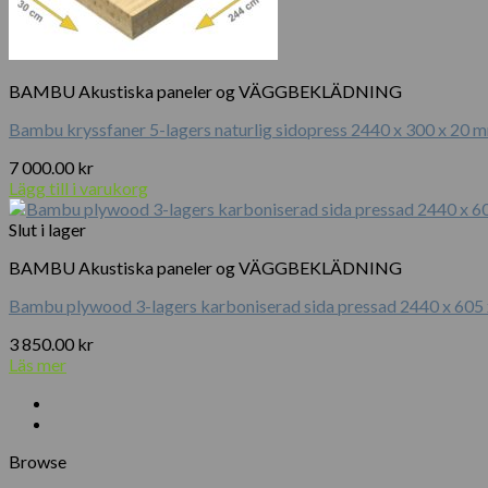
BAMBU Akustiska paneler og VÄGGBEKLÄDNING
Bambu kryssfaner 5-lagers naturlig sidopress 2440 x 300 x 20 
7 000.00
kr
Lägg till i varukorg
Slut i lager
BAMBU Akustiska paneler og VÄGGBEKLÄDNING
Bambu plywood 3-lagers karboniserad sida pressad 2440 x 605
3 850.00
kr
Läs mer
Browse