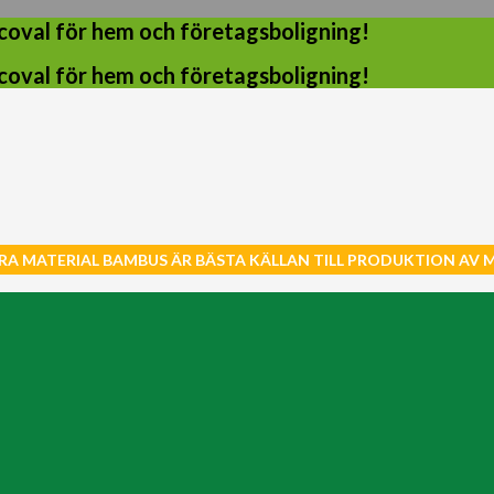
coval för hem och företagsboligning!
coval för hem och företagsboligning!
RA MATERIAL BAMBUS ÄR BÄSTA KÄLLAN TILL PRODUKTION AV 