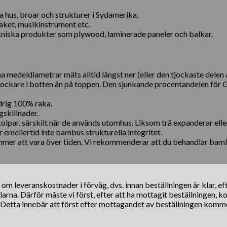
hus, broar och strukturer i Sydamerika.
aket, musikinstrument etc.
ekniska produkter som plywood, laminerade paneler och balkar.
a medeldiametrar mäts alltid längst ner (eller den tjockaste dele
tjockare i botten än på toppen. Den sjunkande procentandelen för
drig 100% raka.
gskillnader.
olpar, särskilt när de används utomhus. Liksom trä expanderar ell
 emellertid inte bambus strukturella integritet.
er att vara över tiden. Vi rekommenderar att du behandlar ba
s om leveranskostnader i förväg, dvs. innan beställningen är klar, e
klarna. Därför måste vi först, efter att ha mottagit beställningen, 
. Detta innebär att först efter mottagandet av beställningen komm