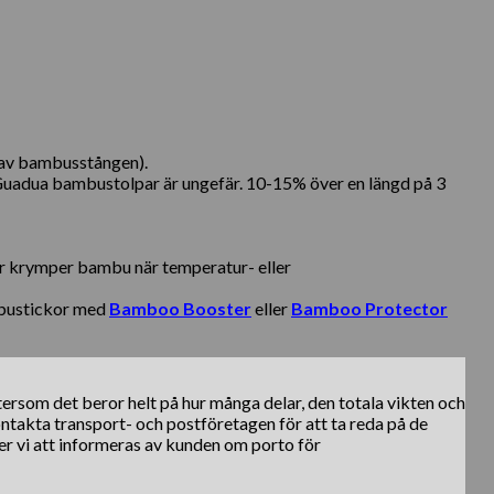
n av bambusstången).
 Guadua bambustolpar är ungefär. 10-15% över en längd på 3
er krymper bambu när temperatur- eller
mbustickor med
Bamboo Booster
eller
Bamboo Protector
ftersom det beror helt på hur många delar, den totala vikten och
kontakta transport- och postföretagen för att ta reda på de
er vi att informeras av kunden om porto för