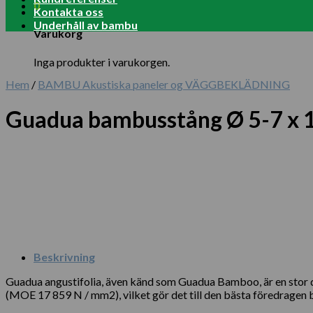
0
Kontakta oss
Underhåll av bambu
Varukorg
Inga produkter i varukorgen.
Hem
/
BAMBU Akustiska paneler og VÄGGBEKLÄDNING
Guadua bambusstång Ø 5-7 x 
Beskrivning
Guadua angustifolia, även känd som Guadua Bamboo, är en stor 
(MOE 17 859 N / mm2), vilket gör det till den bästa föredragen b