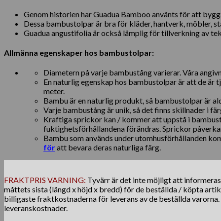
Genom historien har Guadua Bamboo använts för att bygga 
Dessa bambustolpar är bra för kläder, hantverk, möbler, st
Guadua angustifolia är också lämplig för tillverkning av t
Allmänna egenskaper hos bambustolpar:
Diametern på varje bambustång varierar. Våra angivn
En naturlig egenskap hos bambustolpar är att de är 
meter.
Bambu är en naturlig produkt, så bambustolpar är al
Varje bambustång är unik, så det finns skillnader i fär
Kraftiga sprickor kan / kommer att uppstå i bambust
fuktighetsförhållandena förändras. Sprickor påverkar
Bambu som används under utomhusförhållanden komm
för
att bevara deras naturliga färg.
FRAKTPRIS VARNING:
Tyvärr är det inte möjligt att informera
måttets sista (längd x höjd x bredd) för de beställda / köpta arti
billigaste fraktkostnaderna för leverans av de beställda varorna
leveranskostnader.