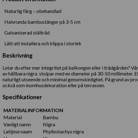
Naturlig färg – obehandlad
Halvrunda bambustänger på 3-5 cm
Galvaniserad ståltråd
Lätt att installera och klippa i storlek
Beskrivning
Letar du efter mer integritet på balkongen eller i trädgården? 
av hållbara nigra stolpar med en diameter på 30-50 millimeter. E
naturligt utseende och minimal genomskinlighet. På grund av pr
också som inomhusdekoration eller på terrassen.
Specifikationer
MATERIALINFORMATION
Material
Bambu
Vanligt namn
Nigra
Latijnse naam
Phyllostachys nigra