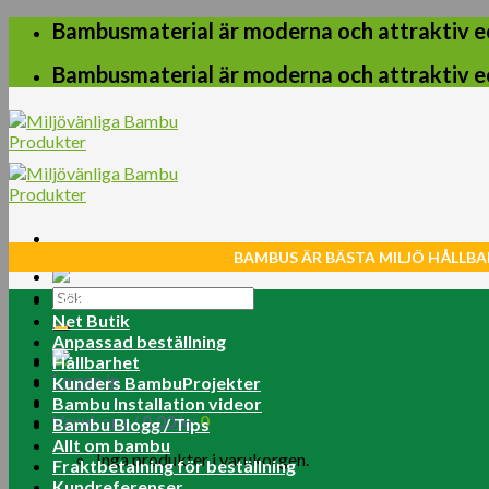
Skip
Bambusmaterial är moderna och attraktiv e
to
content
Bambusmaterial är moderna och attraktiv e
BAMBUS ÄR BÄSTA MILJÖ HÅLLBA
Sök
Home
efter:
Net Butik
Anpassad beställning
Hållbarhet
Logga in
Kunders BambuProjekter
Bambu Installation videor
Varukorg /
0.00
kr
0
Bambu Blogg / Tips
Allt om bambu
Inga produkter i varukorgen.
Fraktbetalning för beställning
Kundreferenser