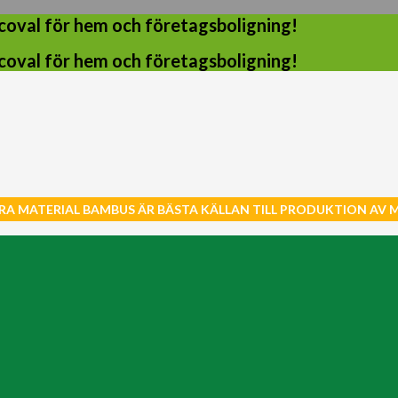
coval för hem och företagsboligning!
coval för hem och företagsboligning!
RA MATERIAL BAMBUS ÄR BÄSTA KÄLLAN TILL PRODUKTION AV 