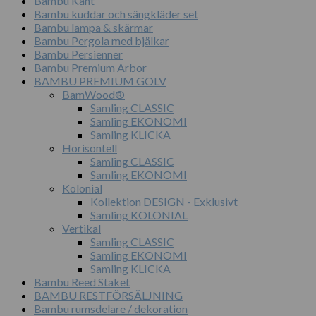
Bambu Kant
Bambu kuddar och sängkläder set
Bambu lampa & skärmar
Bambu Pergola med bjälkar
Bambu Persienner
Bambu Premium Arbor
BAMBU PREMIUM GOLV
BamWood®
Samling CLASSIC
Samling EKONOMI
Samling KLICKA
Horisontell
Samling CLASSIC
Samling EKONOMI
Kolonial
Kollektion DESIGN - Exklusivt
Samling KOLONIAL
Vertikal
Samling CLASSIC
Samling EKONOMI
Samling KLICKA
Bambu Reed Staket
BAMBU RESTFÖRSÄLJNING
Bambu rumsdelare / dekoration