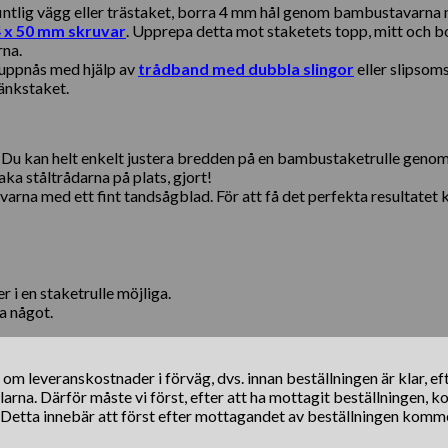
fintlig vägg eller trästaket, borra 4 mm hål genom bambustavarna 
 x 50 mm skruvar
. Upprepa detta mot staketets topp, mitt och bo
rna.
 uppnås med hjälp av
trådband med dubbla slingor
eller slipsom
länkstaket.
 Du kan helt enkelt justera bredden på en bambustaketrulle genom a
aka ståltrådarna på plats, gjort!
arna med ett fint tandsågblad. För att få det perfekta resultatet 
r i en staketrulle möjliga.
a något.
s om leveranskostnader i förväg, dvs. innan beställningen är klar, e
klarna. Därför måste vi först, efter att ha mottagit beställningen, 
. Detta innebär att först efter mottagandet av beställningen komm