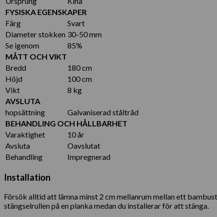
Ursprung
Kina
FYSISKA EGENSKAPER
Färg
Svart
Diameter stokken
30-50 mm
Se igenom
85%
MÅTT OCH VIKT
Bredd
180 cm
Höjd
100 cm
Vikt
8 kg
AVSLUTA
hopsättning
Galvaniserad ståltråd
BEHANDLING OCH HÅLLBARHET
Varaktighet
10 år
Avsluta
Oavslutat
Behandling
Impregnerad
Installation
Försök alltid att lämna minst 2 cm mellanrum mellan ett bambust
stängselrullen på en planka medan du installerar för att stänga.