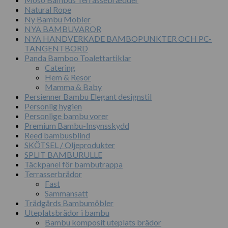
Natural Rope
Ny Bambu Mobler
NYA BAMBUVAROR
NYA HANDVERKADE BAMBOPUNKTER OCH PC-
TANGENTBORD
Panda Bamboo Toalettartiklar
Catering
Hem & Resor
Mamma & Baby
Persienner Bambu Elegant designstil
Personlig hygien
Personlige bambu vorer
Premium Bambu-Insynsskydd
Reed bambusblind
SKÖTSEL / Oljeprodukter
SPLIT BAMBURULLE
Täckpanel för bambutrappa
Terrasserbrädor
Fast
Sammansatt
Trädgårds Bambumöbler
Uteplatsbrädor i bambu
Bambu komposit uteplats brädor