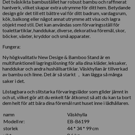
Det tvåskikta bambustället har robust bambu och raffinerat
hantverk, vilket skapar extra utrymme för ditt hem. Betydande
design gör det till ett bättre val för ditt badrum, vardagsrum,
kök, balkong eller något annat utrymme att visa och lagra
objekt med stil. Det kan användas som förvaringsställ för
toalettartiklar, handdukar, diverse, dekorativa föremål, skor,
böcker, växter, kryddor och små apparater.
Fungera:
Ny högkvalitativ New Desige & Bamboo Stand är en
multifunktionell lagringslösning för alla dina kläder, leksaker,
handdukar och andra hushållsartiklar. Väskhyllan är tillverkad
av bambu och linne. Det är så starkt ， kan lägga så många
saker i det.
Löstagbara och slitstarka förvaringslådor som glider jämnt in
och ut, vilket gör att du enkelt får åtkomst så att du kan ta bort
dem helt för att bära dina föremål runt huset inne i lådhållaren.
namn
Väskhylla
Modell nr:
EB-B6199
storlek
44 * 34 * 99 cm