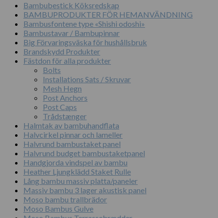
Bambubestick Köksredskap
BAMBUPRODUKTER FÖR HEMANVÄNDNING
Bambusfontene type «Shishi odoshi»
Bambustavar / Bambupinnar
Big Förvaringsväska för hushållsbruk
Brandskydd Produkter
Fästdon för alla produkter
Bolts
Installations Sats / Skruvar
Mesh Hegn
Post Anchors
Post Caps
Trådstænger
Halmtak av bambuhandflata
Halvcirkel pinnar och lameller
Halvrund bambustaket panel
Halvrund budget bambustaketpanel
Handgjorda vindspel av bambu
Heather Ljungklädd Staket Rulle
Lång bambu massiv platta/paneler
Massiv bambu 3 lager akustisk panel
Moso bambu trallbrädor
Moso Bambus Gulve
Moso Bambus Terrassebrædder