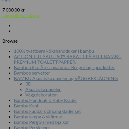
7 000.00
kr
Lägg till i varukorg
Browse
100% tvättbara kökshanddukar i bambu
ACTION TILL SALU! 50% RABATT PÅ ALLT BAMBU
PREMIUM TOALETTPAPPER.
Bamboo Eco Återanvändbar Rengörings produkter
Bamboo servetter
BAMBU Akustiska paneler og VÄGGBEKLÄDNING
3D
Akustiska paneler
Väggdekoration
Bambu Handduk & Baby Kläder
Bambu Kant
Bambu kuddar och sängkläder set
Bambu lampa & skärmar
Bambu Pergola med bjälkar
Bambu Persienner