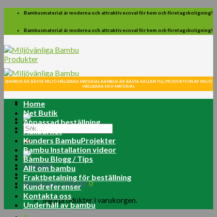
Skip
Bambusmaterial är moderna och attraktiv ecoval för hem och företagsboligning!
to
content
Bambusmaterial är moderna och attraktiv ecoval för hem och företagsboligning!
BAMBUS ÄR BÄSTA MILJÖ HÅLLBARA MATERIAL BAMBUS ÄR BÄSTA KÄLLAN TILL PRODUKTION AV MILJÖ
HÅLLBARA EKO-MATERIAL
Home
Net Butik
Anpassad beställning
Sök
Hållbarhet
efter:
Kunders BambuProjekter
Bambu Installation videor
Bambu Blogg / Tips
Logga in
Allt om bambu
Fraktbetalning för beställning
Varukorg /
0.00
kr
0
Kundreferenser
Kontakta oss
Inga produkter i varukorgen.
Underhåll av bambu
0