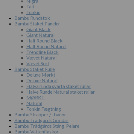
Nigra
Tali
Tonkin
Bambu Rundstok
Bambu Staket Paneler
Giant Black
Giant Natural
Half Round Black
Half Round Naturel
Trendline Black
Vævet Natural
Vævet Sort
Bambu Staket Rulle
Deluxe Mørkt
Deluxe Natural
Halva runda svarta staket rullar
Halve Runde Natural staket rullar
MØRKT
Natural
Tonkin Fægtning
Bambu Strappor / -banor
Bambu Trädgårds Grindar
Bambu Trädgårds Stång, Pelare
Bambu Vattenflaskor