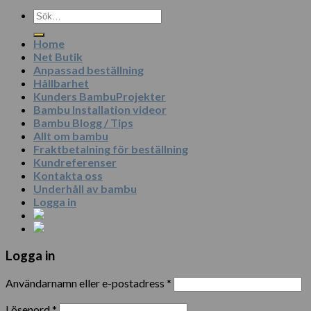
Sök
efter:
Home
Net Butik
Anpassad beställning
Hållbarhet
Kunders BambuProjekter
Bambu Installation videor
Bambu Blogg / Tips
Allt om bambu
Fraktbetalning för beställning
Kundreferenser
Kontakta oss
Underhåll av bambu
Logga in
Logga in
Användarnamn eller e-postadress
*
Lösenord
*