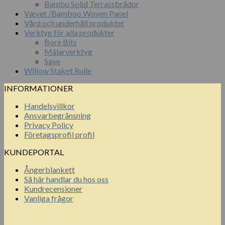
Bambu Solid Terrassbrädor
Vævet /Bamboo Woven Panel
Vård och underhåll produkter
Verktyg för alla produkter
Bore Bits
Målarverktyg
Save
Willow Staket Rulle
INFORMATIONER
Handelsvillkor
Ansvarbegrånsning
Privacy Policy
Företagsprofil profil
KUNDEPORTAL
Ångerblankett
Så här handlar du hos oss
Kundrecensioner
Vanliga frågor