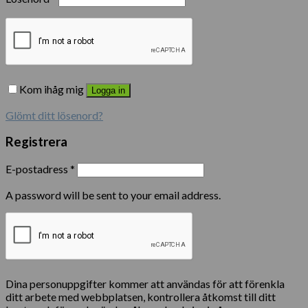
Kom ihåg mig
Logga in
Glömt ditt lösenord?
Registrera
E-postadress
*
A password will be sent to your email address.
Dina personuppgifter kommer att användas för att förenkla
ditt arbete med webbplatsen, kontrollera åtkomst till ditt