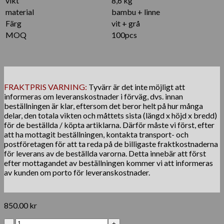
vikt
8,6 kg
material
bambu + linne
Färg
vit + grå
MOQ
100pcs
FRAKTPRIS VARNING:
Tyvärr är det inte möjligt att
informeras om leveranskostnader i förväg, dvs. innan
beställningen är klar, eftersom det beror helt på hur många
delar, den totala vikten och måttets sista (längd x höjd x bredd)
för de beställda / köpta artiklarna. Därför måste vi först, efter
att ha mottagit beställningen, kontakta transport- och
postföretagen för att ta reda på de billigaste fraktkostnaderna
för leverans av de beställda varorna. Detta innebär att först
efter mottagandet av beställningen kommer vi att informeras
av kunden om porto för leveranskostnader.
850.00
kr
Hopfällbar