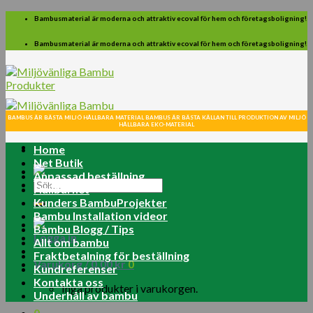
Skip
Bambusmaterial är moderna och attraktiv ecoval för hem och företagsboligning!
to
content
Bambusmaterial är moderna och attraktiv ecoval för hem och företagsboligning!
BAMBUS ÄR BÄSTA MILJÖ HÅLLBARA MATERIAL BAMBUS ÄR BÄSTA KÄLLAN TILL PRODUKTION AV MILJÖ
HÅLLBARA EKO-MATERIAL
Home
Net Butik
Anpassad beställning
Sök
Hållbarhet
efter:
Kunders BambuProjekter
Bambu Installation videor
Bambu Blogg / Tips
Logga in
Allt om bambu
Fraktbetalning för beställning
Varukorg /
0.00
kr
0
Kundreferenser
Kontakta oss
Inga produkter i varukorgen.
Underhåll av bambu
0