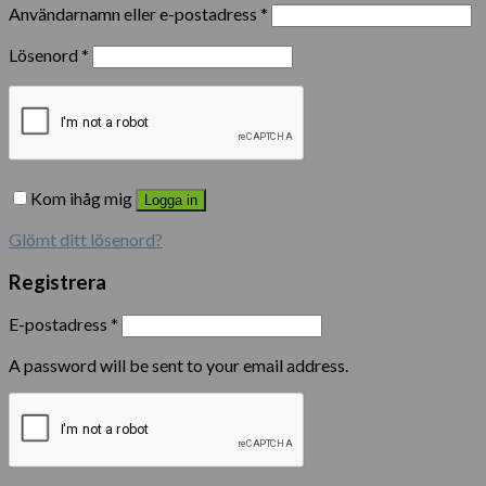
Användarnamn eller e-postadress
*
Lösenord
*
Kom ihåg mig
Logga in
Glömt ditt lösenord?
Registrera
E-postadress
*
A password will be sent to your email address.