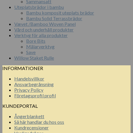
Sammansatt
Uteplatsbrädor i bambu
Bambu komposit uteplats brädor
Bambu Solid Terrassbrädor
Vævet /Bamboo Woven Panel
Vård och underhåll produkter
Verktyg för alla produkter
Bore Bits
Målarverktyg
Save
Willow Staket Rulle
INFORMATIONER
Handelsvillkor
Ansvarbegrånsning
Privacy Policy
Företagsprofil profil
KUNDEPORTAL
Ångerblankett
Så här handlar du hos oss
Kundrecensioner