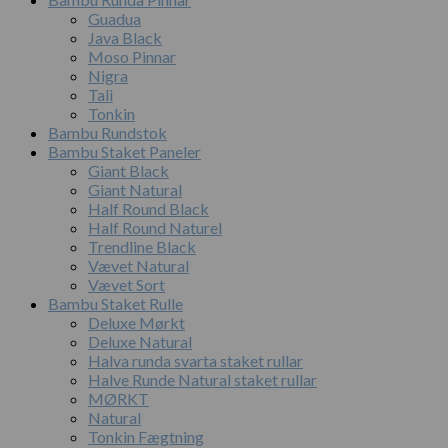
Guadua
Java Black
Moso Pinnar
Nigra
Tali
Tonkin
Bambu Rundstok
Bambu Staket Paneler
Giant Black
Giant Natural
Half Round Black
Half Round Naturel
Trendline Black
Vævet Natural
Vævet Sort
Bambu Staket Rulle
Deluxe Mørkt
Deluxe Natural
Halva runda svarta staket rullar
Halve Runde Natural staket rullar
MØRKT
Natural
Tonkin Fægtning