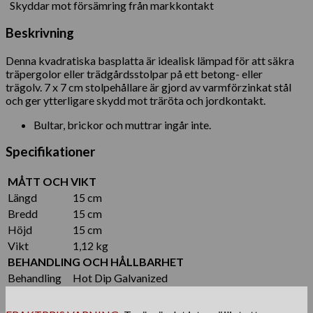
Skyddar mot försämring från markkontakt
Beskrivning
Denna kvadratiska basplatta är idealisk lämpad för att säkra
träpergolor eller trädgårdsstolpar på ett betong- eller
trägolv. 7 x 7 cm stolpehållare är gjord av varmförzinkat stål
och ger ytterligare skydd mot träröta och jordkontakt.
Bultar, brickor och muttrar ingår inte.
Specifikationer
MÅTT OCH VIKT
Längd
15 cm
Bredd
15 cm
Höjd
15 cm
Vikt
1,12 kg
BEHANDLING OCH HÅLLBARHET
Behandling
Hot Dip Galvanized