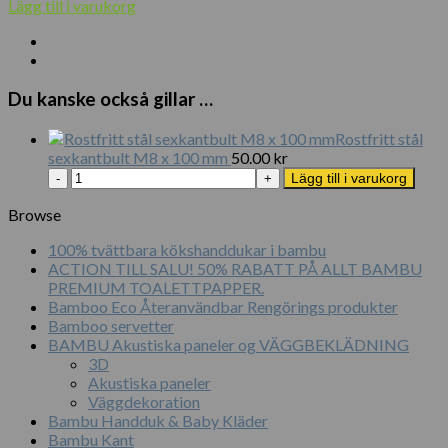
Lägg till i varukorg
Du kanske också gillar …
Rostfritt stål
sexkantbult M8 x 100 mm
50.00
kr
Rostfritt
Lägg till i varukorg
stål
sexkantbult
Browse
M8
100% tvättbara kökshanddukar i bambu
x
ACTION TILL SALU! 50% RABATT PÅ ALLT BAMBU
100
PREMIUM TOALETTPAPPER.
mm
Bamboo Eco Återanvändbar Rengörings produkter
mängd
Bamboo servetter
BAMBU Akustiska paneler og VÄGGBEKLÄDNING
3D
Akustiska paneler
Väggdekoration
Bambu Handduk & Baby Kläder
Bambu Kant