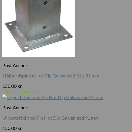
Post Anchors
Stålbordsplatta Hot Dip Galvanized 91 x 91 mm
150.00
kr
Lägg till i varukorg
Post Anchors
U-poststöd med Pin Hot Dip Galvanized 91 mm
150.00
kr