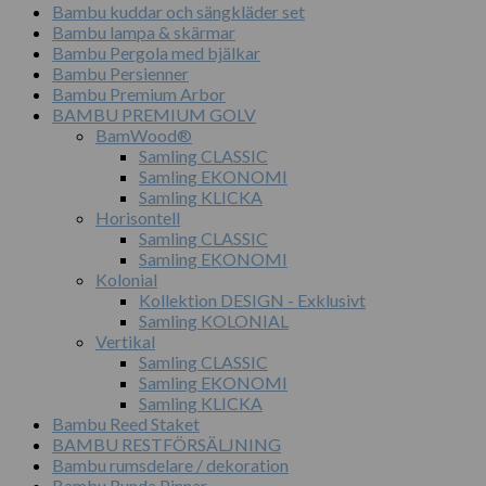
Bambu kuddar och sängkläder set
Bambu lampa & skärmar
Bambu Pergola med bjälkar
Bambu Persienner
Bambu Premium Arbor
BAMBU PREMIUM GOLV
BamWood®
Samling CLASSIC
Samling EKONOMI
Samling KLICKA
Horisontell
Samling CLASSIC
Samling EKONOMI
Kolonial
Kollektion DESIGN - Exklusivt
Samling KOLONIAL
Vertikal
Samling CLASSIC
Samling EKONOMI
Samling KLICKA
Bambu Reed Staket
BAMBU RESTFÖRSÄLJNING
Bambu rumsdelare / dekoration
Bambu Runda Pinnar