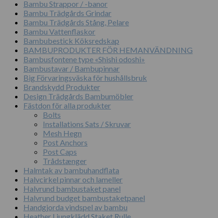
Bambu Strappor / -banor
Bambu Trädgårds Grindar
Bambu Trädgårds Stång, Pelare
Bambu Vattenflaskor
Bambubestick Köksredskap
BAMBUPRODUKTER FÖR HEMANVÄNDNING
Bambusfontene type «Shishi odoshi»
Bambustavar / Bambupinnar
Big Förvaringsväska för hushållsbruk
Brandskydd Produkter
Design Trädgårds Bambumöbler
Fästdon för alla produkter
Bolts
Installations Sats / Skruvar
Mesh Hegn
Post Anchors
Post Caps
Trådstænger
Halmtak av bambuhandflata
Halvcirkel pinnar och lameller
Halvrund bambustaket panel
Halvrund budget bambustaketpanel
Handgjorda vindspel av bambu
Heather Ljungklädd Staket Rulle