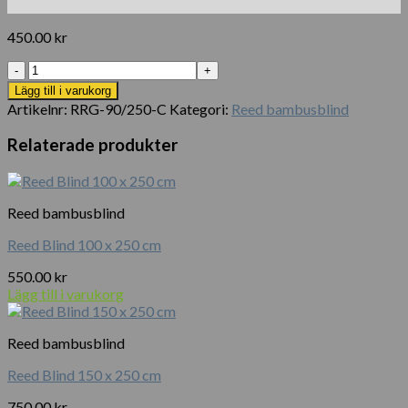
450.00
kr
Reed
Blind
Lägg till i varukorg
90
Artikelnr:
RRG-90/250-C
Kategori:
Reed bambusblind
x
250
Relaterade produkter
cm
mängd
Reed bambusblind
Reed Blind 100 x 250 cm
550.00
kr
Lägg till i varukorg
Reed bambusblind
Reed Blind 150 x 250 cm
750.00
kr