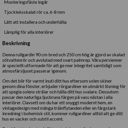
Monteringsfäste ingår
Tjockleksskalat rör ca. 6-8 mm
Lätt att installera och underhålla
Lämplig för alla interiörer
Beskrivning
Denna rullgardin 90 cm bred och 250 cm hög är gjord av skalad
sötvattenrör och avslutad med svart palmrep. Våra persienner
är speciellt utformade för att ge mer integritet samtidigt som
atmosfärsljuset passerar igenom.
Om det blir för varmt inuti ditt hus eftersom solen skiner
genom dina fönster, erbjuder rörgardiner en utmärkt lösning för
att spegla solens strålar och hålla ditt hus svalare. Dessutom
passar den naturliga ljusbruna färgen på vass nästan i alla
interiörer. Oavsett om du har ett snyggt modernt hem, en
vintagedesign med många träinflytanden eller en färgstark
inredning i bohemisk stil, kommer rullgardiner alltid att ge ditt
hus en vacker och subtil accent.