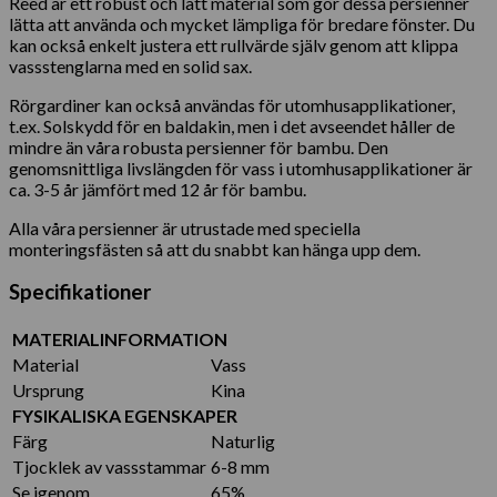
Reed är ett robust och lätt material som gör dessa persienner
lätta att använda och mycket lämpliga för bredare fönster. Du
kan också enkelt justera ett rullvärde själv genom att klippa
vassstenglarna med en solid sax.
Rörgardiner kan också användas för utomhusapplikationer,
t.ex. Solskydd för en baldakin, men i det avseendet håller de
mindre än våra robusta persienner för bambu. Den
genomsnittliga livslängden för vass i utomhusapplikationer är
ca. 3-5 år jämfört med 12 år för bambu.
Alla våra persienner är utrustade med speciella
monteringsfästen så att du snabbt kan hänga upp dem.
Specifikationer
MATERIALINFORMATION
Material
Vass
Ursprung
Kina
FYSIKALISKA EGENSKAPER
Färg
Naturlig
Tjocklek av vassstammar
6-8 mm
Se igenom
65%