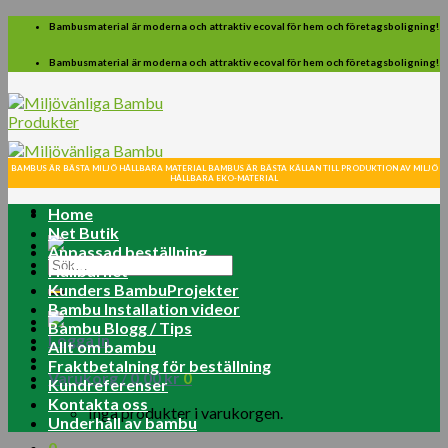
Skip
Bambusmaterial är moderna och attraktiv ecoval för hem och företagsboligning!
to
content
Bambusmaterial är moderna och attraktiv ecoval för hem och företagsboligning!
BAMBUS ÄR BÄSTA MILJÖ HÅLLBARA MATERIAL BAMBUS ÄR BÄSTA KÄLLAN TILL PRODUKTION AV MILJÖ
HÅLLBARA EKO-MATERIAL
Home
Net Butik
Anpassad beställning
Sök
Hållbarhet
efter:
Kunders BambuProjekter
Bambu Installation videor
Bambu Blogg / Tips
Logga in
Allt om bambu
Fraktbetalning för beställning
Varukorg /
0.00
kr
0
Kundreferenser
Kontakta oss
Inga produkter i varukorgen.
Underhåll av bambu
0