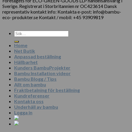
Företagets för ECO-GREEN-GOODS LLP handelsansvarig i
Sverige. Registrerat i Storbritannien nr OC423614 Dansk
representativ kontakt info: Kontakta e-post: info@bambu-
eco- produkter.se Kontakt / mobil: +45 93909819
Sök
efter:
Home
Net Butik
Anpassad beställning
Hållbarhet
Kunders BambuProjekter
Bambu Installation videor
Bambu Blogg / Tips
Allt om bambu
Fraktbetalning för beställning
Kundreferenser
Kontakta oss
Underhåll av bambu
Logga in