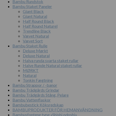
Bambu Rundstok
Bambu Staket Paneler
Giant Black
Giant Natural
Half Round Black
Half Round Naturel
Trendline Black
Vævet Natural
Vævet Sort
Bambu Staket Rulle
Deluxe Mørkt
Deluxe Natural
Halva runda svarta staket rullar
Halve Runde Natural staket rullar
MØRKT
Natural
Tonkin Fægtning
Bambu Strappor / -banor
Bambu Trädgårds Grindar
Bambu Trädgårds Stång, Pelare
Bambu Vattenflaskor
Bambubestick Köksredskap
BAMBUPRODUKTER FÖR HEMANVÄNDNING
Bambusfontene type «Shishi odoshi»