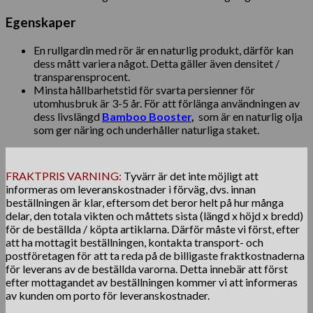
Egenskaper
En rullgardin med rör är en naturlig produkt, därför kan
dess mått variera något. Detta gäller även densitet /
transparensprocent.
Minsta hållbarhetstid för svarta persienner för
utomhusbruk är 3-5 år. För att förlänga användningen av
dess livslängd
Bamboo Booster
,
som är en naturlig olja
som ger näring och underhåller naturliga staket.
FRAKTPRIS VARNING:
Tyvärr är det inte möjligt att
informeras om leveranskostnader i förväg, dvs. innan
beställningen är klar, eftersom det beror helt på hur många
delar, den totala vikten och måttets sista (längd x höjd x bredd)
för de beställda / köpta artiklarna. Därför måste vi först, efter
att ha mottagit beställningen, kontakta transport- och
postföretagen för att ta reda på de billigaste fraktkostnaderna
för leverans av de beställda varorna. Detta innebär att först
efter mottagandet av beställningen kommer vi att informeras
av kunden om porto för leveranskostnader.