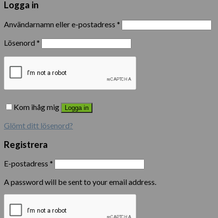
Logga in
Användarnamn eller e-postadress
*
Lösenord
*
Kom ihåg mig
Logga in
Glömt ditt lösenord?
Registrera
E-postadress
*
A password will be sent to your email address.