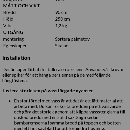
MÅTT OCH VIKT
Bredd
90 cm
Höjd
250 cm
Vikt
1,2 kg
UTGÅNG
montering
Sortera palmetov
Egenskaper
Skalad
Installation
Det är super lätt att installera en persienn. Använd två skruvar
eller spikar för att hänga persiennen på de medföljande
hängfästena.
Justera storleken på vassfärgade nyanser
En stor fördel med vass är att det är ett lätt material att
arbeta med. Du kan förkorta bredden på ett valsvärde
och göra det storlek genom att klippa vassstenglarna till
önskad bredd med en solid sax. Såga sedan
bamburemsorna i samma bredd på toppen och botten
med ett fint sågblad för att förhindra flagning.