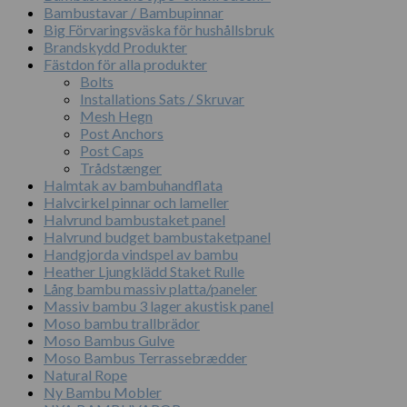
Bambustavar / Bambupinnar
Big Förvaringsväska för hushållsbruk
Brandskydd Produkter
Fästdon för alla produkter
Bolts
Installations Sats / Skruvar
Mesh Hegn
Post Anchors
Post Caps
Trådstænger
Halmtak av bambuhandflata
Halvcirkel pinnar och lameller
Halvrund bambustaket panel
Halvrund budget bambustaketpanel
Handgjorda vindspel av bambu
Heather Ljungklädd Staket Rulle
Lång bambu massiv platta/paneler
Massiv bambu 3 lager akustisk panel
Moso bambu trallbrädor
Moso Bambus Gulve
Moso Bambus Terrassebrædder
Natural Rope
Ny Bambu Mobler