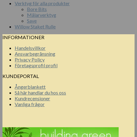
Verktyg för alla produkter
Bore Bits
Målarverktyg
Save
Willow Staket Rulle
INFORMATIONER
Handelsvillkor
Ansvarbegrånsning
Privacy Policy
Företagsprofil profil
KUNDEPORTAL
Ångerblankett
Så här handlar du hos oss
Kundrecensioner
Vanliga frågor