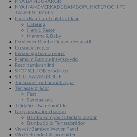
NYA BAMBUVAROR
NYA HANDVERKADE BAMBOPUNKTER OCH PC-
TANGENTBORD
Panda Bamboo Toalettartiklar
Catering
Hem & Resor
Mamma & Baby
Persienner Bambu Elegant designstil
Personlig hygien
Personlige bambu vorer
Premium Bambu-Insynsskydd
Reed bambusblind
SKÖTSEL / Oljeprodukter
SPLIT BAMBURULLE
Täckpanel för bambutrappa
Terrasserbrädor
Fast
Sammansatt
Trädgårds Bambumöbler
Uteplatsbrädor i bambu
Bambu komposit uteplats brädor
Bambu Solid Terrassbrädor
Vævet /Bamboo Woven Panel
Vård och underhåll produkter