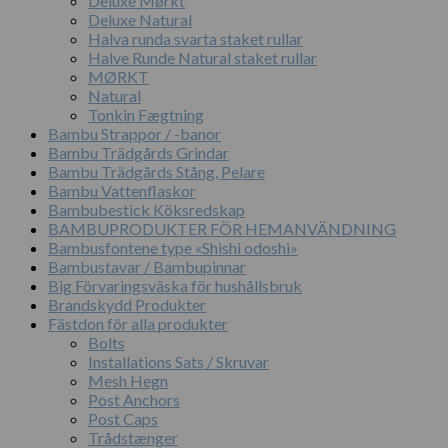
Deluxe Mørkt
Deluxe Natural
Halva runda svarta staket rullar
Halve Runde Natural staket rullar
MØRKT
Natural
Tonkin Fægtning
Bambu Strappor / -banor
Bambu Trädgårds Grindar
Bambu Trädgårds Stång, Pelare
Bambu Vattenflaskor
Bambubestick Köksredskap
BAMBUPRODUKTER FÖR HEMANVÄNDNING
Bambusfontene type «Shishi odoshi»
Bambustavar / Bambupinnar
Big Förvaringsväska för hushållsbruk
Brandskydd Produkter
Fästdon för alla produkter
Bolts
Installations Sats / Skruvar
Mesh Hegn
Post Anchors
Post Caps
Trådstænger