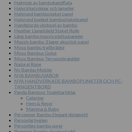
Halmtak av bambuhandflata
Halvcirkel pinnar och lameller
Halvrund bambustaket panel
Halvrund budget bambustaketpanel
Handgjorda vindspel av bambu
Heather Ljungklädd Staket Rulle
Lång bambu massiv platta/paneler
Massiv bambu 3 lager akustisk panel
Moso bambu trallbrädor
Moso Bambus Gulve
Moso Bambus Terrassebrædder
Natural Rope
Ny Bambu Mobler
NYA BAMBUVAROR
NYA HANDVERKADE BAMBOPUNKTER OCH PC-
TANGENTBORD
Panda Bamboo Toalettartiklar
Catering
Hem & Resor
Mamma & Baby
Persienner Bambu Elegant designstil
Personlig hygien
Personlige bambu vorer
Premium Bambu-Insynsskydd