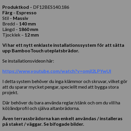
Produktkod
– DF12BES140.186
Färg
–
Espresso
Stil –
Massiv
Bredd –
140 mm
Längd –
1860 mm
Tjocklek –
12 mm
Vi har ett nytt enklaste installationssystem för att sätta
upp BambooTouch uteplatsbrädor.
Se installationsvideon här:
https://www.youtube.com/watch?v=omjI2LPYwUI
I detta system behöver du inga klämmor och skruvar, vilket gör
att du sparar mycket pengar, speciellt med att bygga stora
projekt.
Där behöver du bara använda reglar/stänk och om du vill ha
köl/ändprofil och själva altanbrädorna.
Även terrassbrädorna kan enkelt användas / installeras
på staket / väggar. Se bifogade bilder.