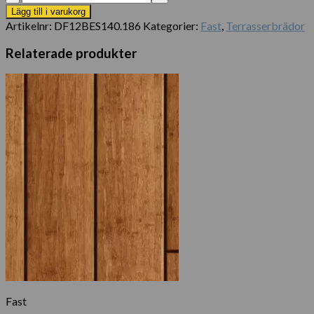
Espresso
Lägg till i varukorg
mängd
Artikelnr:
DF12BES140.186
Kategorier:
Fast
,
Terrasserbrädor
Relaterade produkter
Fast