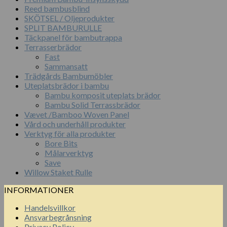
Reed bambusblind
SKÖTSEL / Oljeprodukter
SPLIT BAMBURULLE
Täckpanel för bambutrappa
Terrasserbrädor
Fast
Sammansatt
Trädgårds Bambumöbler
Uteplatsbrädor i bambu
Bambu komposit uteplats brädor
Bambu Solid Terrassbrädor
Vævet /Bamboo Woven Panel
Vård och underhåll produkter
Verktyg för alla produkter
Bore Bits
Målarverktyg
Save
Willow Staket Rulle
INFORMATIONER
Handelsvillkor
Ansvarbegrånsning
Privacy Policy