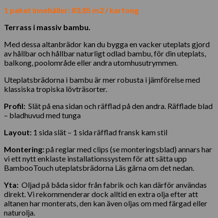
1 paket innehåller: 83,85 m2 / kartong
Terrass i massiv bambu.
Med dessa altanbrädor kan du bygga en vacker uteplats gjord
av hållbar och hållbar naturligt odlad bambu, för din uteplats,
balkong, poolområde eller andra utomhusutrymmen.
Uteplatsbrädorna i bambu är mer robusta i jämförelse med
klassiska tropiska lövträsorter.
Profil:
Slät på ena sidan och räfflad på den andra. Räfflade blad
– bladhuvud med tunga
Layout:
1 sida slät – 1 sida räfflad fransk kam stil
Montering:
på reglar med clips (se monteringsblad) annars har
vi ett nytt enklaste installationssystem för att sätta upp
BambooTouch uteplatsbrädorna Läs gärna om det nedan.
Yta:
Oljad på båda sidor från fabrik och kan därför användas
direkt. Vi rekommenderar dock alltid en extra olja efter att
altanen har monterats, den kan även oljas om med färgad eller
naturolja.