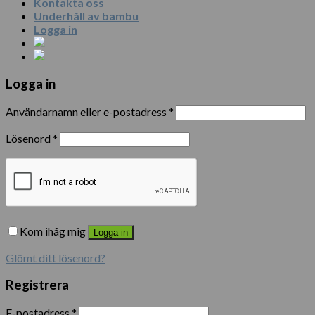
Kontakta oss
Underhåll av bambu
Logga in
Logga in
Användarnamn eller e-postadress
*
Lösenord
*
Kom ihåg mig
Logga in
Glömt ditt lösenord?
Registrera
E-postadress
*