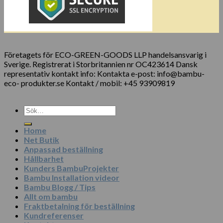
Företagets för ECO-GREEN-GOODS LLP handelsansvarig i
Sverige. Registrerat i Storbritannien nr OC423614 Dansk
representativ kontakt info: Kontakta e-post: info@bambu-
eco- produkter.se Kontakt / mobil: +45 93909819
Sök
efter:
Home
Net Butik
Anpassad beställning
Hållbarhet
Kunders BambuProjekter
Bambu Installation videor
Bambu Blogg / Tips
Allt om bambu
Fraktbetalning för beställning
Kundreferenser