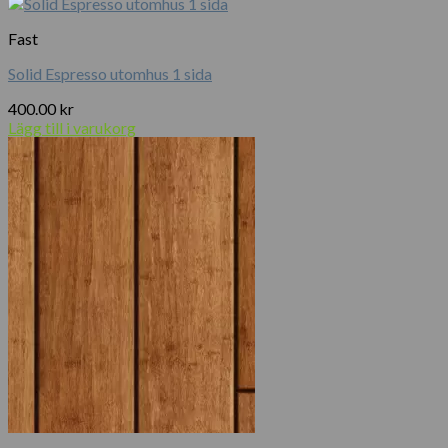
priset
priset
var:
är:
Fast
1
700.00 kr.
000.00 kr.
Solid Espresso utomhus 1 sida
400.00
kr
Lägg till i varukorg