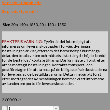
Se produktdatablad>
Se produktgaranti>
Size
20 x 140 x 1850, 20 x 180 x 1850
FRAKTPRIS VARNING:
Tyvärr är det inte möjligt att
informeras om leveranskostnader i förväg, dvs. innan
beställningen är klar, eftersom det beror helt på hur många
delar, den totala vikten och måttets sista (längd x höjd x bredd)
för de beställda / köpta artiklarna. Därför måste vi först, efter
att ha mottagit beställningen, kontakta transport- och
postföretagen för att ta reda på de billigaste fraktkostnaderna
för leverans av de beställda varorna. Detta innebär att först
efter mottagandet av beställningen kommer vi att informeras
av kunden om porto för leveranskostnader.
2 000.00
kr
Solid