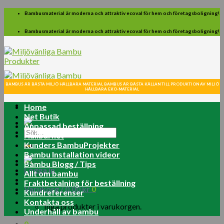
Skip
Bambusmaterial är moderna och attraktiv ecoval för hem och företagsboligning!
to
content
Bambusmaterial är moderna och attraktiv ecoval för hem och företagsboligning!
BAMBUS ÄR BÄSTA MILJÖ HÅLLBARA MATERIAL BAMBUS ÄR BÄSTA KÄLLAN TILL PRODUKTION AV MILJÖ
HÅLLBARA EKO-MATERIAL
Home
Net Butik
Anpassad beställning
Sök
Hållbarhet
efter:
Kunders BambuProjekter
Bambu Installation videor
Bambu Blogg / Tips
Logga in
Allt om bambu
Fraktbetalning för beställning
Varukorg /
0.00
kr
0
Kundreferenser
Kontakta oss
Inga produkter i varukorgen.
Underhåll av bambu
0