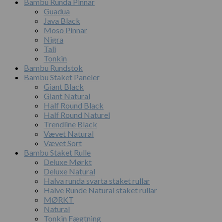
Bambu Runda Pinnar
Guadua
Java Black
Moso Pinnar
Nigra
Tali
Tonkin
Bambu Rundstok
Bambu Staket Paneler
Giant Black
Giant Natural
Half Round Black
Half Round Naturel
Trendline Black
Vævet Natural
Vævet Sort
Bambu Staket Rulle
Deluxe Mørkt
Deluxe Natural
Halva runda svarta staket rullar
Halve Runde Natural staket rullar
MØRKT
Natural
Tonkin Fægtning