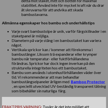
detta mot staket, mitt och botten för maximal
stabilitet. Använd inte för mycket kraft när du drar
åt skruvarna för att undvika att skada
bambustavarna.
Allmänna egenskaper hos bambu och underhållstips
Varje svart bambustolpe är unik, varför färgskillnader i en
staketpanel är möjliga.
Diametern på varje stång i en bambustaket kan variera
något.
Vertikala sprickor kan / kommer att förekomma i
bambustänger. Liksom trä expanderar eller krymper
bambu när temperatur- eller fuktförhållandena
förändras. Sprickor har dock ingen inverkan på den
strukturella integriteten hos ett bambustaket.
Bambu som används i utomhusförhållanden väder över
tid. Vi rekommenderar att man behandlar
bambustängselpaneler årligen med
Bamboo Protector
, en speciellt utvecklad UV-beständig transparent tätning
som bibehåller sin naturliga färg.
FRAKTPRIS VARNING:
Tyvärr är det inte möjligt att