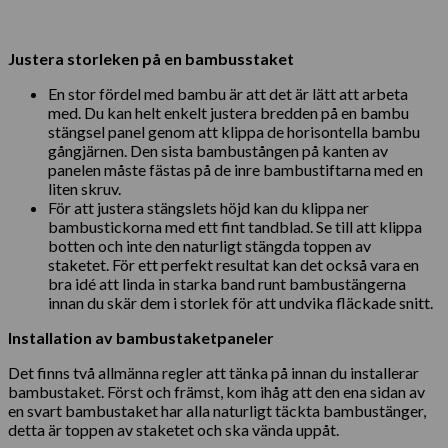
Justera storleken på en bambusstaket
En stor fördel med bambu är att det är lätt att arbeta
med. Du kan helt enkelt justera bredden på en bambu
stängsel panel genom att klippa de horisontella bambu
gångjärnen. Den sista bambustången på kanten av
panelen måste fästas på de inre bambustiftarna med en
liten skruv.
För att justera stängslets höjd kan du klippa ner
bambustickorna med ett fint tandblad. Se till att klippa
botten och inte den naturligt stängda toppen av
staketet. För ett perfekt resultat kan det också vara en
bra idé att linda in starka band runt bambustängerna
innan du skär dem i storlek för att undvika fläckade snitt.
Installation av bambustaketpaneler
Det finns två allmänna regler att tänka på innan du installerar
bambustaket. Först och främst, kom ihåg att den ena sidan av
en svart bambustaket har alla naturligt täckta bambustänger,
detta är toppen av staketet och ska vända uppåt.