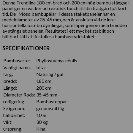
Denna Trendline 180 cm bred och 200 cm hög bambu stängsel
panel ger en vacker och exotisk touch till din trädgård på kort
tid. De Moso bambupålar i dessa staketpaneler har en
medeldiameter av 35-45 mm, och är ansluten vid de inre
horisontella bambu dymlingar, som löper genom hela bredden
av stängslet panelen. Resultatet i ett mycket stabilt och
hållbart, lätt att installera bambuskyddstaket.
SPECIFIKATIONER
Bambusarter:
Phyllostachys edulis
Vanligt namn:
bitar
färg:
Naturlig / gul
bredd:
180 cm
Längd:
200 cm
Diameter Rods:
35-45 mm
redigering:
Bambustoppar
Se igenom:
genomsnittlig
hållbarhet:
10 år
vikt:
30 kg
ursprung:
Kina