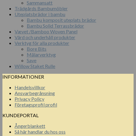
Sammansatt
Trädgårds Bambumöbler
Uteplatsbrädor i bambu
Bambu komposit uteplats brädor
Bambu Solid Terrassbrädor
Vævet /Bamboo Woven Panel
Vård och underhåll produkter
Verktyg för alla produkter
Bore Bits
Målarverktyg
Save
Willow Staket Rulle
INFORMATIONER
Handelsvillkor
Ansvarbegrånsning
Privacy Policy
Företagsprofil profil
KUNDEPORTAL
Ångerblankett
Så här handlar du hos oss