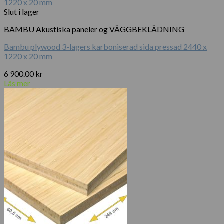
Slut i lager
BAMBU Akustiska paneler og VÄGGBEKLÄDNING
Bambu plywood 3-lagers karboniserad sida pressad 2440 x
1220 x 20 mm
6 900.00
kr
Läs mer