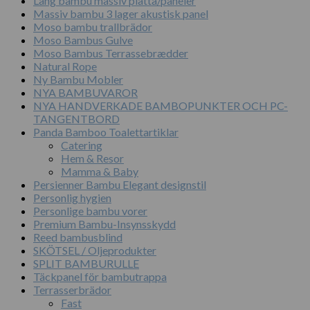
Lång bambu massiv platta/paneler
Massiv bambu 3 lager akustisk panel
Moso bambu trallbrädor
Moso Bambus Gulve
Moso Bambus Terrassebrædder
Natural Rope
Ny Bambu Mobler
NYA BAMBUVAROR
NYA HANDVERKADE BAMBOPUNKTER OCH PC-
TANGENTBORD
Panda Bamboo Toalettartiklar
Catering
Hem & Resor
Mamma & Baby
Persienner Bambu Elegant designstil
Personlig hygien
Personlige bambu vorer
Premium Bambu-Insynsskydd
Reed bambusblind
SKÖTSEL / Oljeprodukter
SPLIT BAMBURULLE
Täckpanel för bambutrappa
Terrasserbrädor
Fast