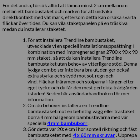
För det andra, försök alltid att lämna minst 2 cm mellanrum
mellan ett bambustaket och marken för att undvika
direktkontakt med våt mark, eftersom detta kan orsaka svarta
fläckar över tiden. Du kan vila staketpanelen på en träskiva
medan du installerar staketet.
För att installera Trendline bambustaket,
utvecklade vi en speciell installationsuppsättning i
kombination med impregnerad gran 2700 x 90 x 90
mm staket , så att du kan installera Trendline
bambustaket utan behov av ytterligare stöd. Denna
lyxiga combo ser inte bara bra ut, den ger också
extra styrka och skydd mot sol, regn och
vind. Fläckar träramen och stolparna i färgen efter
eget tycke och du får den mest perfekta trädgården
i staden! Se den här användarhandboken för mer
information.
Om du behöver installera en Trendline
bambustaket mot en befintlig vägg eller trästaket,
borra 4 mm hål genom bambustavarna med vår
speciella
4 mm bambuborr
.
Gör detta var 20: e cm i horisontell riktning och fäst
bambustaketet med
4 x 60 mm skruvar
. Upprepa