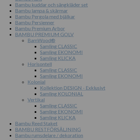
Bambu kuddar och sängkläder set
Bambu lampa & skärmar
Bambu Pergola med bjälkar
Bambu Persienner
Bambu Premium Arbor
BAMBU PREMIUM GOLV
BamWood®
Samling CLASSIC
Samling EKONOMI
Samling KLICKA
Horisontell
Samling CLASSIC
Samling EKONOMI
Kolonial
Kollektion DESIGN - Exklusivt
Samling KOLONIAL
Vertikal
Samling CLASSIC
Samling EKONOMI
Samling KLICKA
Bambu Reed Staket
BAMBU RESTFÖRSÄLJNING
Bambu rumsdelare / dekoration