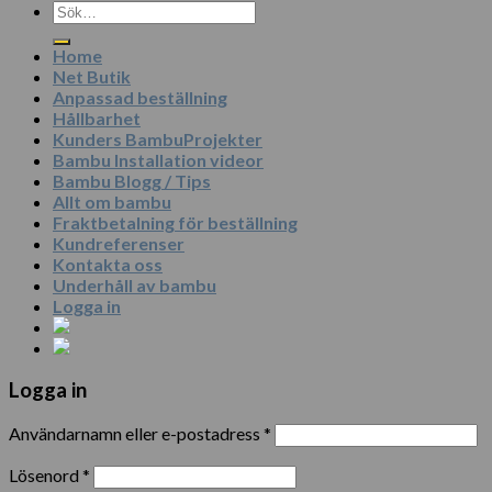
Sök
efter:
Home
Net Butik
Anpassad beställning
Hållbarhet
Kunders BambuProjekter
Bambu Installation videor
Bambu Blogg / Tips
Allt om bambu
Fraktbetalning för beställning
Kundreferenser
Kontakta oss
Underhåll av bambu
Logga in
Logga in
Användarnamn eller e-postadress
*
Lösenord
*