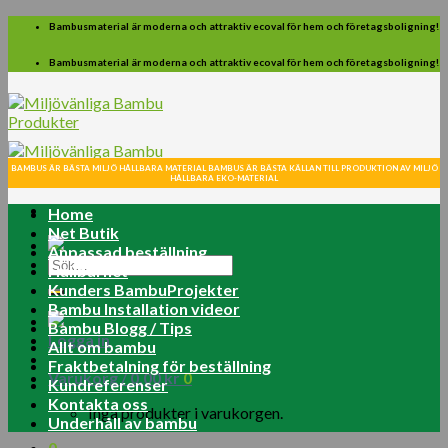
Skip
Bambusmaterial är moderna och attraktiv ecoval för hem och företagsboligning!
to
content
Bambusmaterial är moderna och attraktiv ecoval för hem och företagsboligning!
BAMBUS ÄR BÄSTA MILJÖ HÅLLBARA MATERIAL BAMBUS ÄR BÄSTA KÄLLAN TILL PRODUKTION AV MILJÖ
HÅLLBARA EKO-MATERIAL
Home
Net Butik
Anpassad beställning
Sök
Hållbarhet
efter:
Kunders BambuProjekter
Bambu Installation videor
Bambu Blogg / Tips
Logga in
Allt om bambu
Fraktbetalning för beställning
Varukorg /
0.00
kr
0
Kundreferenser
Kontakta oss
Inga produkter i varukorgen.
Underhåll av bambu
0