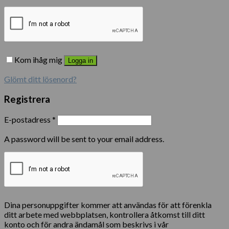
Kom ihåg mig
Logga in
Glömt ditt lösenord?
Registrera
E-postadress
*
A password will be sent to your email address.
Dina personuppgifter kommer att användas för att förenkla
ditt arbete med webbplatsen, kontrollera åtkomst till ditt
konto och för andra ändamål som beskrivs i vår