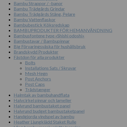
Bambu Strappor / -banor
Bambu Trädgårds Grindar
Bambu Trädgårds Stång, Pelare
Bambu Vattenflaskor
Bambubestick Köksredskap
BAMBUPRODUKTER FÖR HEMANVÄNDNING
Bambusfontene type «Shishi odoshi»
Bambustavar / Bambupinnar
Big Förvaringsväska för hushållsbruk
Brandskydd Produkter
Fästdon för alla produkter
Bolts
Installations Sats / Skruvar
Mesh Hegn
Post Anchors
Post Caps
Trådstænger
Halmtak av bambuhandflata
Halvcirkel pinnar och lameller
Halvrund bambustaket panel
Halvrund budget bambustaketpanel
Handgjorda vindspel av bambu
Heather Ljungklädd Staket Rulle