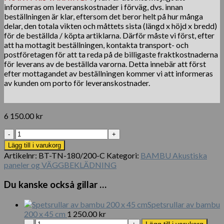
informeras om leveranskostnader i förväg, dvs. innan
beställningen är klar, eftersom det beror helt på hur många
delar, den totala vikten och måttets sista (längd x höjd x bredd)
för de beställda / köpta artiklarna. Därför måste vi först, efter
att ha mottagit beställningen, kontakta transport- och
postföretagen för att ta reda på de billigaste fraktkostnaderna
för leverans av de beställda varorna. Detta innebär att först
efter mottagandet av beställningen kommer vi att informeras
av kunden om porto för leveranskostnader.
6 150.00
kr
Trendline
bambushegnpanel
Lägg till i varukorg
180
Artikelnr:
BT-TN-180/200-C
Kategori:
BAMBU Akustiska
x
paneler og VÄGGBEKLÄDNING
200
cm
Du kanske också gillar …
mängd
Spetsrullar av bambu
200 x 45 cm
1 250.00
kr
Spetsrullar
Lägg till i varukorg