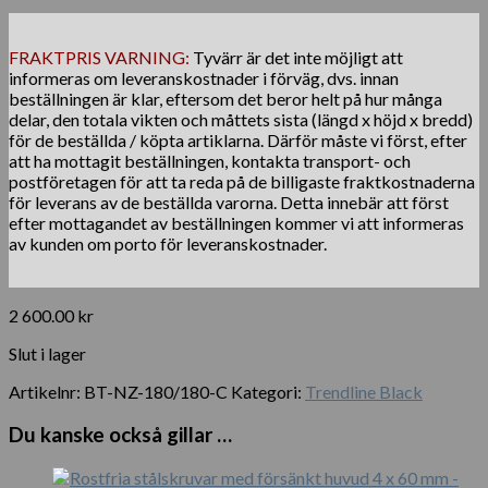
FRAKTPRIS VARNING:
Tyvärr är det inte möjligt att
informeras om leveranskostnader i förväg, dvs. innan
beställningen är klar, eftersom det beror helt på hur många
delar, den totala vikten och måttets sista (längd x höjd x bredd)
för de beställda / köpta artiklarna. Därför måste vi först, efter
att ha mottagit beställningen, kontakta transport- och
postföretagen för att ta reda på de billigaste fraktkostnaderna
för leverans av de beställda varorna. Detta innebär att först
efter mottagandet av beställningen kommer vi att informeras
av kunden om porto för leveranskostnader.
2 600.00
kr
Slut i lager
Artikelnr:
BT-NZ-180/180-C
Kategori:
Trendline Black
Du kanske också gillar …