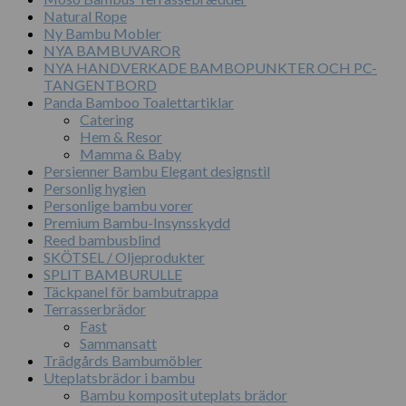
Natural Rope
Ny Bambu Mobler
NYA BAMBUVAROR
NYA HANDVERKADE BAMBOPUNKTER OCH PC-
TANGENTBORD
Panda Bamboo Toalettartiklar
Catering
Hem & Resor
Mamma & Baby
Persienner Bambu Elegant designstil
Personlig hygien
Personlige bambu vorer
Premium Bambu-Insynsskydd
Reed bambusblind
SKÖTSEL / Oljeprodukter
SPLIT BAMBURULLE
Täckpanel för bambutrappa
Terrasserbrädor
Fast
Sammansatt
Trädgårds Bambumöbler
Uteplatsbrädor i bambu
Bambu komposit uteplats brädor