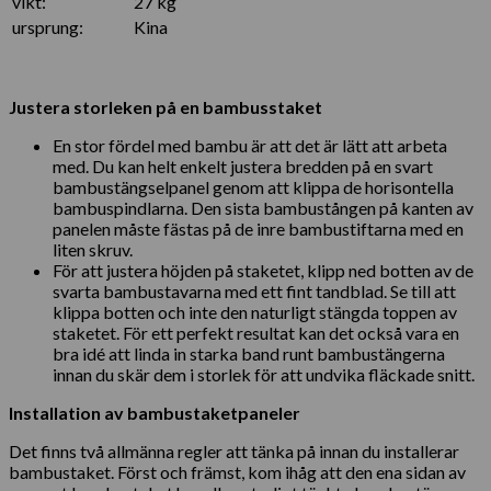
vikt:
27 kg
ursprung:
Kina
Justera storleken på en bambusstaket
En stor fördel med bambu är att det är lätt att arbeta
med. Du kan helt enkelt justera bredden på en svart
bambustängselpanel genom att klippa de horisontella
bambuspindlarna. Den sista bambustången på kanten av
panelen måste fästas på de inre bambustiftarna med en
liten skruv.
För att justera höjden på staketet, klipp ned botten av de
svarta bambustavarna med ett fint tandblad. Se till att
klippa botten och inte den naturligt stängda toppen av
staketet. För ett perfekt resultat kan det också vara en
bra idé att linda in starka band runt bambustängerna
innan du skär dem i storlek för att undvika fläckade snitt.
Installation av bambustaketpaneler
Det finns två allmänna regler att tänka på innan du installerar
bambustaket. Först och främst, kom ihåg att den ena sidan av