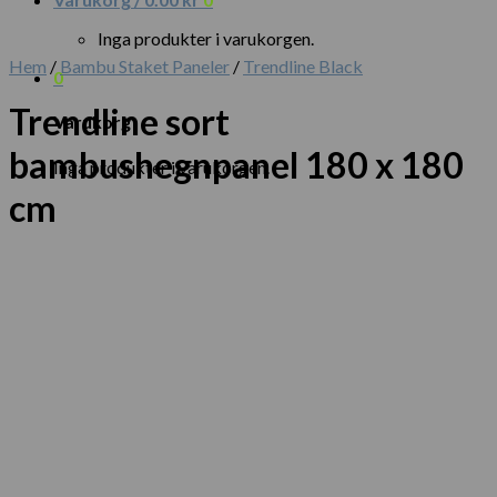
Inga produkter i varukorgen.
Hem
/
Bambu Staket Paneler
/
Trendline Black
0
Trendline sort
Varukorg
bambushegnpanel 180 x 180
Inga produkter i varukorgen.
cm