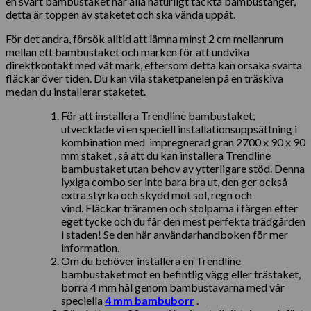
en svart bambustaket har alla naturligt täckta bambustänger,
detta är toppen av staketet och ska vända uppåt.
För det andra, försök alltid att lämna minst 2 cm mellanrum
mellan ett bambustaket och marken för att undvika
direktkontakt med våt mark, eftersom detta kan orsaka svarta
fläckar över tiden. Du kan vila staketpanelen på en träskiva
medan du installerar staketet.
För att installera Trendline bambustaket,
utvecklade vi en speciell installationsuppsättning i
kombination med impregnerad gran 2700 x 90 x 90
mm staket , så att du kan installera Trendline
bambustaket utan behov av ytterligare stöd. Denna
lyxiga combo ser inte bara bra ut, den ger också
extra styrka och skydd mot sol, regn och
vind. Fläckar träramen och stolparna i färgen efter
eget tycke och du får den mest perfekta trädgården
i staden! Se den här användarhandboken för mer
information.
Om du behöver installera en Trendline
bambustaket mot en befintlig vägg eller trästaket,
borra 4 mm hål genom bambustavarna med vår
speciella
4 mm bambuborr
.