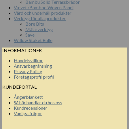
Bambu Solid Terrassbrädor
Vævet /Bamboo Woven Panel
Vård och underhåll produkter
Verktyg för alla produkter
Bore Bits
Målarverktyg
Save
Willow Staket Rulle
INFORMATIONER
Handelsvillkor
Ansvarbegrånsning
Privacy Policy
Företagsprofil profil
KUNDEPORTAL
Ångerblankett
Så här handlar du hos oss
Kundrecensioner
Vanliga frågor