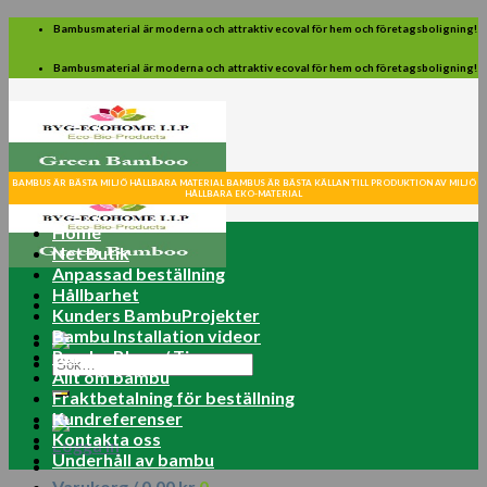
Skip
Bambusmaterial är moderna och attraktiv ecoval för hem och företagsboligning!
to
content
Bambusmaterial är moderna och attraktiv ecoval för hem och företagsboligning!
BAMBUS ÄR BÄSTA MILJÖ HÅLLBARA MATERIAL BAMBUS ÄR BÄSTA KÄLLAN TILL PRODUKTION AV MILJÖ
HÅLLBARA EKO-MATERIAL
Home
Net Butik
Anpassad beställning
Hållbarhet
Kunders BambuProjekter
Bambu Installation videor
Bambu Blogg / Tips
Sök
Allt om bambu
efter:
Fraktbetalning för beställning
Kundreferenser
Kontakta oss
Logga in
Underhåll av bambu
Varukorg /
0.00
kr
0