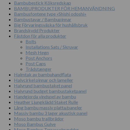
Bambubestick Köksredskap
BAMBUPRODUKTER FÖR HEMANVÄNDNING
Bambusfontene type «Shishi odoshi»
Bambustavar / Bambupinnar
Big Förvaringsväska för hushållsbruk
Brandskydd Produkter
Fästdon för alla produkter
Bolts
Installations Sats / Skruvar
Mesh Hegn
Post Anchors
Post Caps
Trådstænger
Halmtak av bambuhandflata
Halvcirkel pinnar och lameller
Halvrund bambustaket panel
Halvrund budget bambustaketpanel
Handgjorda vindspel av bambu
Heather Ljungklädd Staket Rulle
Lång bambu massiv platta/paneler
Massiv bambu 3 lager akustisk panel
Moso bambu trallbrädor
Moso Bambus Gulve
Moso Bambus Terrassebrædder