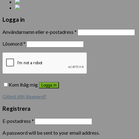
Logga in
Användarnamn eller e-postadress
*
Lösenord
*
Kom ihåg mig
Logga in
Glömt ditt lösenord?
Registrera
E-postadress
*
A password will be sent to your email address.