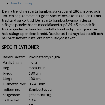
Beskrivning
Denna trendline svarta bambus staket panel 180 cm bred och
180 cm hög kommer att ge en vacker och exotisk touch till din
trädgård på kort tid. De svarta bambustavarna i dessa
stängselpaneler har en medeldiameter på 35-45 mm och är
förknippade med inre horisontella bambustips som går över
hela stängselpanelens bredd. Resultatet i ett mycket stabilt och
hållbart, lätt att installera bambuskyddstaket.
SPECIFIKATIONER
Bambusarter:
Phyllostachys nigra
Vanligt namn:
nigra
färg:
mörk brun
bredd:
180 cm
Längd:
180 cm
Diameter Rods:
35-45 mm
redigering:
Bambustoppar
Se igenom:
genomsnittlig
hållbarhet:
10 år