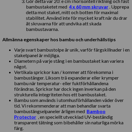
Gör detta var 20: e cm i horisontell riktning och fäst
bambustaketet med
4 x 60 mm skruvar
. Upprepa
detta mot staket, mitt och botten för maximal
stabilitet. Använd inte för mycket kraft när du drar
åt skruvarna för att undvika att skada
bambustavarna.
Allmänna egenskaper hos bambu och underhållstips
Varje svart bambustolpe är unik, varför färgskillnader i en
staketpanel är möjliga.
Diametern på varje stång i en bambustaket kan variera
något.
Vertikala sprickor kan / kommer att förekomma i
bambustänger. Liksom trä expanderar eller krymper
bambu när temperatur- eller fuktförhållandena
förändras. Sprickor har dock ingen inverkan på den
strukturella integriteten hos ett bambustaket.
Bambu som används i utomhusförhållanden väder över
tid. Vi rekommenderar att man behandlar svarta
bambustängselpaneler årligen med
Bamboo
Protector
, en speciellt utvecklad UV-beständig
transparent tätning som bibehåller sin naturliga mörka
färg.