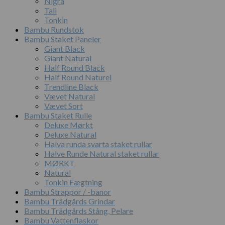
Nigra
Tali
Tonkin
Bambu Rundstok
Bambu Staket Paneler
Giant Black
Giant Natural
Half Round Black
Half Round Naturel
Trendline Black
Vævet Natural
Vævet Sort
Bambu Staket Rulle
Deluxe Mørkt
Deluxe Natural
Halva runda svarta staket rullar
Halve Runde Natural staket rullar
MØRKT
Natural
Tonkin Fægtning
Bambu Strappor / -banor
Bambu Trädgårds Grindar
Bambu Trädgårds Stång, Pelare
Bambu Vattenflaskor