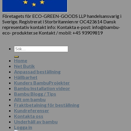
Företagets för ECO-GREEN-GOODS LLP handelsansvarig i
Sverige. Registrerat i Storbritannien nr OC423614 Dansk
representativ kontakt info: Kontakta e-post: info@bambu-
eco- produkter.se Kontakt / mobil: +45 93909819
Sök
efter:
Home
Net Butik
Anpassad beställning
Hållbarhet
Kunders BambuProjekter
Bambu Installation videor
Bambu Blogg / Tips
Allt om bambu
Fraktbetalning för beställning
Kundreferenser
Kontakta oss
Underhåll av bambu
Logga in