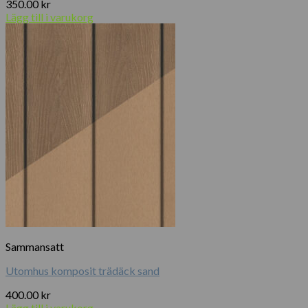
350.00
kr
Lägg till i varukorg
Sammansatt
Utomhus komposit trädäck sand
400.00
kr
Lägg till i varukorg