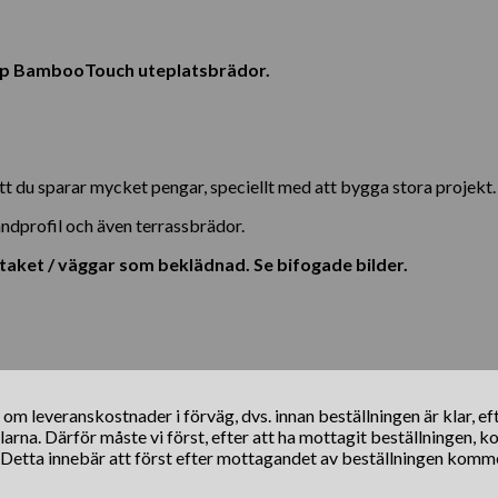
a upp BambooTouch uteplatsbrädor.
tt du sparar mycket pengar, speciellt med att bygga stora projekt.
ndprofil och även terrassbrädor.
aket / väggar som beklädnad. Se bifogade bilder.
s om leveranskostnader i förväg, dvs. innan beställningen är klar, e
klarna. Därför måste vi först, efter att ha mottagit beställningen, 
. Detta innebär att först efter mottagandet av beställningen komm