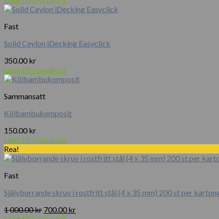
Fast
Solid Ceylon iDecking Easyclick
350.00
kr
Lägg till i varukorg
Sammansatt
Kölbambukomposit
150.00
kr
Lägg till i varukorg
Rea!
Fast
Självborrande skruv i rostfritt stål (4 x 35 mm) 200 st per karton
Det
Det
1 000.00
kr
700.00
kr
ursprungliga
nuvarande
Lägg till i varukorg