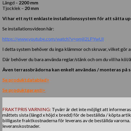
Längd –
2200 mm
Tjocklek –
20 mm
Vi har ett nytt enklaste installationssystem för att sätt
Se installationsvideon här:
https://www.youtube.com/watch?v=omjI2LPYwUI
I detta system behöver du inga klämmor och skruvar, vilket gör a
Där behöver du bara använda reglar/stänk och om du vill ha köl/ä
Även terrassbrädorna kan enkelt användas / monteras på st
Se produktdatablad>
Se produktgaranti>
FRAKTPRIS VARNING:
Tyvärr är det inte möjligt att informera
måttets sista (längd x höjd x bredd) för de beställda / köpta arti
billigaste fraktkostnaderna för leverans av de beställda varorna
leveranskostnader.