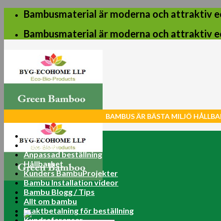
Skip
Bambusmaterial är moderna och attraktiv e
to
content
Bambusmaterial är moderna och attraktiv e
BAMBUS ÄR BÄSTA MILJÖ HÅLLBA
Home
Net Butik
Anpassad beställning
Hållbarhet
Kunders BambuProjekter
Bambu Installation videor
Bambu Blogg / Tips
Allt om bambu
Fraktbetalning för beställning
Kundreferenser