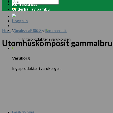
Sök
Kontakta oss
efter:
Underhåll av bambu
Logga in
Varukorg /
0.00
kr
0
Hem
/
Terrasserbrädor
/
Sammansatt
Inga produkter i varukorgen.
Utomhuskomposit gammalbru
0
Varukorg
Inga produkter i varukorgen.
Beskrivning