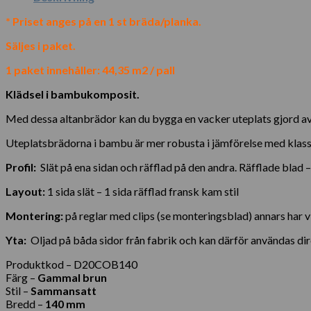
* Priset anges på en 1 st bräda/planka.
Säljes i paket.
1 paket innehåller: 44,35 m2 / pall
Klädsel i bambukomposit.
Med dessa altanbrädor kan du bygga en vacker uteplats gjord av 
Uteplatsbrädorna i bambu är mer robusta i jämförelse med klassi
Profil:
Slät på ena sidan och räfflad på den andra. Räfflade blad
Layout:
1 sida slät – 1 sida räfflad fransk kam stil
Montering:
på reglar med clips (se monteringsblad) annars har 
Yta:
Oljad på båda sidor från fabrik och kan därför användas dire
Produktkod – D20COB140
Färg –
Gammal brun
Stil –
Sammansatt
Bredd –
140 mm