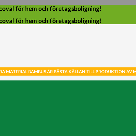
coval för hem och företagsboligning!
coval för hem och företagsboligning!
RA MATERIAL BAMBUS ÄR BÄSTA KÄLLAN TILL PRODUKTION AV 