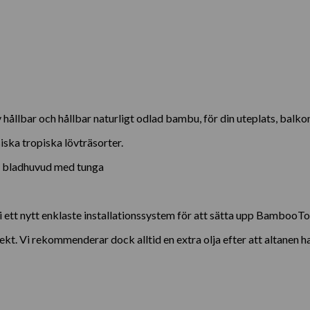
hållbar och hållbar naturligt odlad bambu, för din uteplats, bal
ska tropiska lövträsorter.
 – bladhuvud med tunga
vi ett nytt enklaste installationssystem för att sätta upp Bamboo
kt. Vi rekommenderar dock alltid en extra olja efter att altanen h