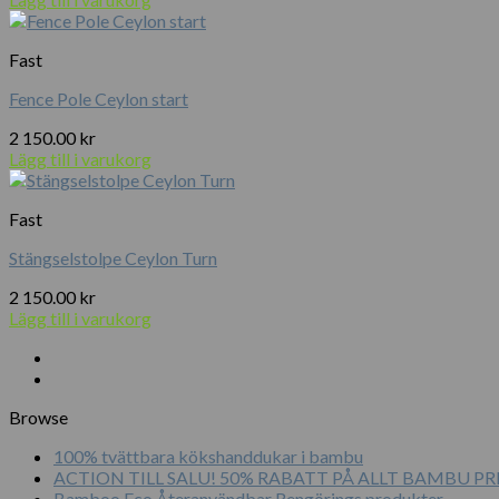
priset
priset
var:
är:
Fast
1
700.00 kr.
000.00 kr.
Fence Pole Ceylon start
2 150.00
kr
Lägg till i varukorg
Fast
Stängselstolpe Ceylon Turn
2 150.00
kr
Lägg till i varukorg
Browse
100% tvättbara kökshanddukar i bambu
ACTION TILL SALU! 50% RABATT PÅ ALLT BAMBU 
Bamboo Eco Återanvändbar Rengörings produkter