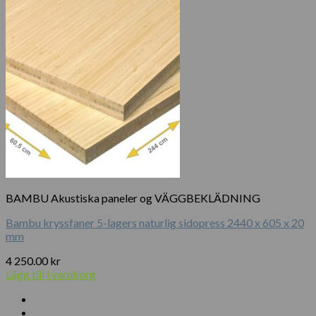
BAMBU Akustiska paneler og VÄGGBEKLÄDNING
Bambu kryssfaner 5-lagers naturlig sidopress 2440 x 605 x 20
mm
4 250.00
kr
Lägg till i varukorg