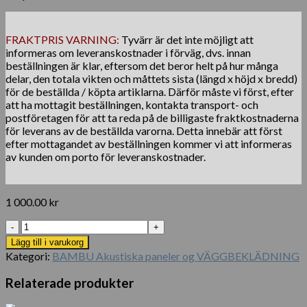
FRAKTPRIS VARNING:
Tyvärr är det inte möjligt att
informeras om leveranskostnader i förväg, dvs. innan
beställningen är klar, eftersom det beror helt på hur många
delar, den totala vikten och måttets sista (längd x höjd x bredd)
för de beställda / köpta artiklarna. Därför måste vi först, efter
att ha mottagit beställningen, kontakta transport- och
postföretagen för att ta reda på de billigaste fraktkostnaderna
för leverans av de beställda varorna. Detta innebär att först
efter mottagandet av beställningen kommer vi att informeras
av kunden om porto för leveranskostnader.
1 000.00
kr
Vikbar
handduk:
Lägg till i varukorg
Biologiskt
Kategori:
BAMBU Akustiska paneler og VÄGGBEKLÄDNING
nedbrytbara
handdukar
Relaterade produkter
som
fungerarBeskrivning