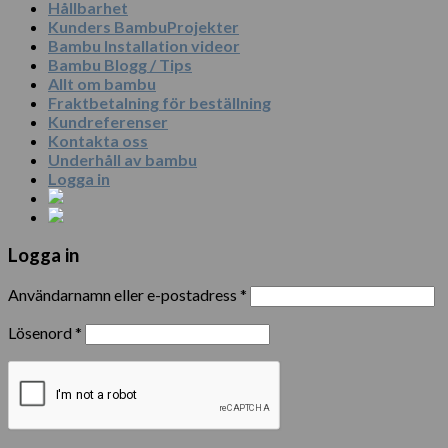
Hållbarhet
Kunders BambuProjekter
Bambu Installation videor
Bambu Blogg / Tips
Allt om bambu
Fraktbetalning för beställning
Kundreferenser
Kontakta oss
Underhåll av bambu
Logga in
Logga in
Användarnamn eller e-postadress
*
Lösenord
*