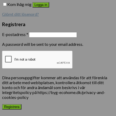
Kom ihåg mig
Logga in
Glömt ditt lösenord?
Registrera
E-postadress
*
A password will be sent to your email address.
Dina personuppgifter kommer att användas för att förenkla
ditt arbete med webbplatsen, kontrollera åtkomst till ditt
konto och för andra ändamål som beskrivs i vår
integritetspolicy på https://byg-ecohome.dk/privacy-and-
cookies-policy
Registrera