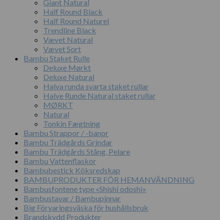
Giant Natural
Half Round Black
Half Round Naturel
Trendline Black
Vævet Natural
Vævet Sort
Bambu Staket Rulle
Deluxe Mørkt
Deluxe Natural
Halva runda svarta staket rullar
Halve Runde Natural staket rullar
MØRKT
Natural
Tonkin Fægtning
Bambu Strappor / -banor
Bambu Trädgårds Grindar
Bambu Trädgårds Stång, Pelare
Bambu Vattenflaskor
Bambubestick Köksredskap
BAMBUPRODUKTER FÖR HEMANVÄNDNING
Bambusfontene type «Shishi odoshi»
Bambustavar / Bambupinnar
Big Förvaringsväska för hushållsbruk
Brandskydd Produkter