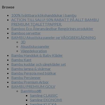
Browse
100% tvättbara kökshanddukar i bambu
ACTION TILL SALU! 50% RABATT PÅ ALLT BAMBU
PREMIUM TOALETTPAPPER.
Bamboo Eco Återanvändbar Rengörings produkter
Bamboo servetter
BAMBU Akustiska paneler og VÄGGBEKLÄDNING
3D
Akustiska paneler
Väggdekoration
Bambu Handduk & Baby Kläder
Bambu Kant
Bambu kuddar och sängkläder set
Bambu lampa & skärmar
Bambu Pergola med bjälkar
Bambu Persienner
Bambu Premium Arbor
BAMBU PREMIUM GOLV
BamWood®
Samling CLASSIC
Samling EKONOMI
Samling KLICKA