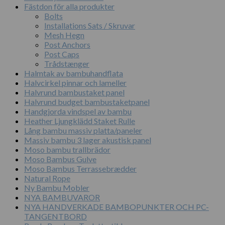
Fästdon för alla produkter
Bolts
Installations Sats / Skruvar
Mesh Hegn
Post Anchors
Post Caps
Trådstænger
Halmtak av bambuhandflata
Halvcirkel pinnar och lameller
Halvrund bambustaket panel
Halvrund budget bambustaketpanel
Handgjorda vindspel av bambu
Heather Ljungklädd Staket Rulle
Lång bambu massiv platta/paneler
Massiv bambu 3 lager akustisk panel
Moso bambu trallbrädor
Moso Bambus Gulve
Moso Bambus Terrassebrædder
Natural Rope
Ny Bambu Mobler
NYA BAMBUVAROR
NYA HANDVERKADE BAMBOPUNKTER OCH PC-
TANGENTBORD