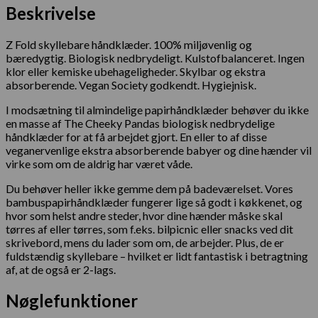
Beskrivelse
Z Fold skyllebare håndklæder. 100% miljøvenlig og
bæredygtig. Biologisk nedbrydeligt. Kulstofbalanceret. Ingen
klor eller kemiske ubehageligheder. Skylbar og ekstra
absorberende. Vegan Society godkendt. Hygiejnisk.
I modsætning til almindelige papirhåndklæder behøver du ikke
en masse af The Cheeky Pandas biologisk nedbrydelige
håndklæder for at få arbejdet gjort. En eller to af disse
veganervenlige ekstra absorberende babyer og dine hænder vil
virke som om de aldrig har været våde.
Du behøver heller ikke gemme dem på badeværelset. Vores
bambuspapirhåndklæder fungerer lige så godt i køkkenet, og
hvor som helst andre steder, hvor dine hænder måske skal
tørres af eller tørres, som f.eks. bilpicnic eller snacks ved dit
skrivebord, mens du lader som om, de arbejder. Plus, de er
fuldstændig skyllebare – hvilket er lidt fantastisk i betragtning
af, at de også er 2-lags.
Nøglefunktioner