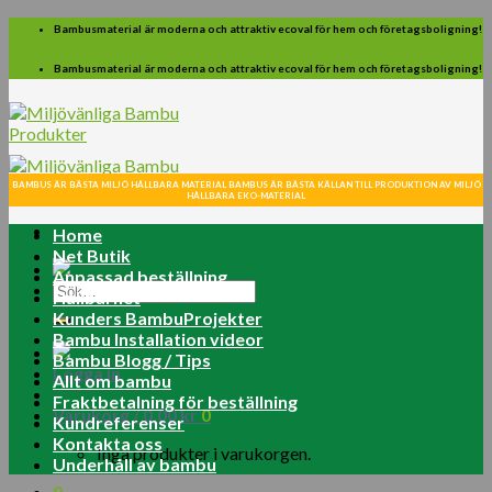
Skip
Bambusmaterial är moderna och attraktiv ecoval för hem och företagsboligning!
to
content
Bambusmaterial är moderna och attraktiv ecoval för hem och företagsboligning!
BAMBUS ÄR BÄSTA MILJÖ HÅLLBARA MATERIAL BAMBUS ÄR BÄSTA KÄLLAN TILL PRODUKTION AV MILJÖ
HÅLLBARA EKO-MATERIAL
Home
Net Butik
Anpassad beställning
Sök
Hållbarhet
efter:
Kunders BambuProjekter
Bambu Installation videor
Bambu Blogg / Tips
Logga in
Allt om bambu
Fraktbetalning för beställning
Varukorg /
0.00
kr
0
Kundreferenser
Kontakta oss
Inga produkter i varukorgen.
Underhåll av bambu
0