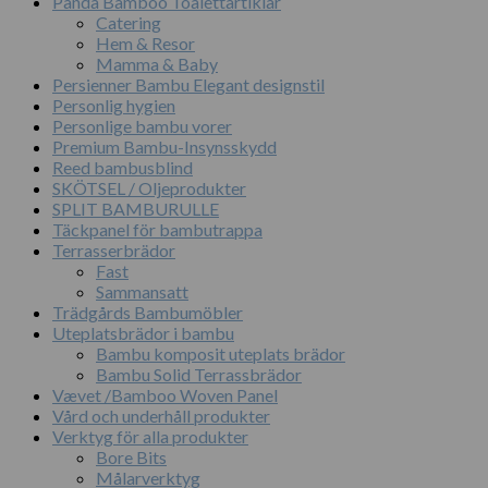
Panda Bamboo Toalettartiklar
Catering
Hem & Resor
Mamma & Baby
Persienner Bambu Elegant designstil
Personlig hygien
Personlige bambu vorer
Premium Bambu-Insynsskydd
Reed bambusblind
SKÖTSEL / Oljeprodukter
SPLIT BAMBURULLE
Täckpanel för bambutrappa
Terrasserbrädor
Fast
Sammansatt
Trädgårds Bambumöbler
Uteplatsbrädor i bambu
Bambu komposit uteplats brädor
Bambu Solid Terrassbrädor
Vævet /Bamboo Woven Panel
Vård och underhåll produkter
Verktyg för alla produkter
Bore Bits
Målarverktyg