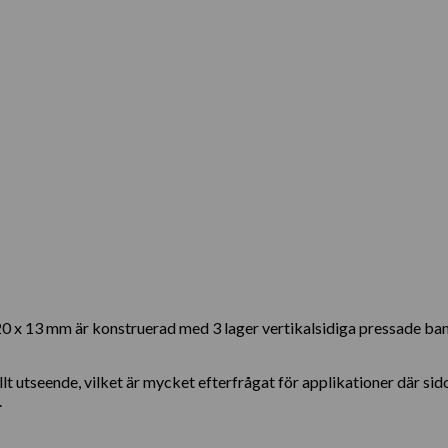
 x 13 mm är konstruerad med 3 lager vertikalsidiga pressade b
ullt utseende, vilket är mycket efterfrågat för applikationer där s
.