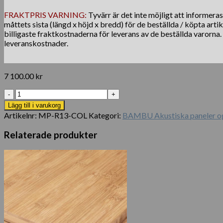
FRAKTPRIS VARNING:
Tyvärr är det inte möjligt att informera
måttets sista (längd x höjd x bredd) för de beställda / köpta arti
billigaste fraktkostnaderna för leverans av de beställda varorna
leveranskostnader.
7 100.00
kr
Bambu-
panel
Lägg till i varukorg
Guadua
Artikelnr:
MP-R13-COL
Kategori:
BAMBU Akustiska panele
knust
2440
Relaterade produkter
x
1220
x
13
mm
mängd