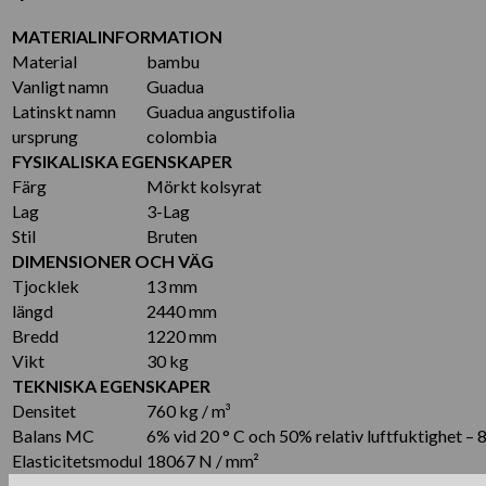
MATERIALINFORMATION
Material
bambu
Vanligt namn
Guadua
Latinskt namn
Guadua angustifolia
ursprung
colombia
FYSIKALISKA EGENSKAPER
Färg
Mörkt kolsyrat
Lag
3-Lag
Stil
Bruten
DIMENSIONER OCH VÄG
Tjocklek
13 mm
längd
2440 mm
Bredd
1220 mm
Vikt
30 kg
TEKNISKA EGENSKAPER
Densitet
760 kg / m³
Balans MC
6% vid 20 ° C och 50% relativ luftfuktighet – 
Elasticitetsmodul
18067 N / mm²