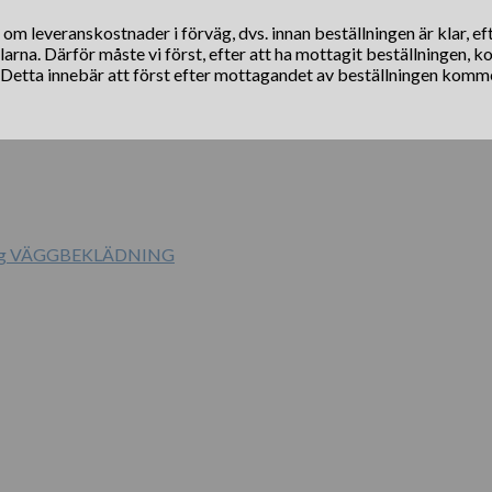
s om leveranskostnader i förväg, dvs. innan beställningen är klar, e
klarna. Därför måste vi först, efter att ha mottagit beställningen, 
. Detta innebär att först efter mottagandet av beställningen komm
r og VÄGGBEKLÄDNING