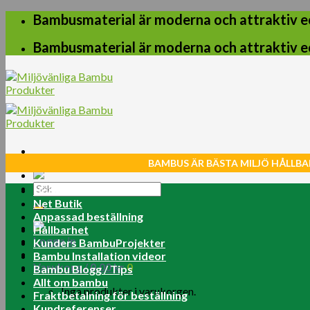
Skip
Bambusmaterial är moderna och attraktiv e
to
content
Bambusmaterial är moderna och attraktiv e
BAMBUS ÄR BÄSTA MILJÖ HÅLLBA
Sök
Home
efter:
Net Butik
Anpassad beställning
Hållbarhet
Logga in
Kunders BambuProjekter
Bambu Installation videor
Varukorg /
0.00
kr
0
Bambu Blogg / Tips
Allt om bambu
Inga produkter i varukorgen.
Fraktbetalning för beställning
Kundreferenser