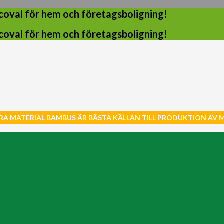
coval för hem och företagsboligning!
coval för hem och företagsboligning!
RA MATERIAL BAMBUS ÄR BÄSTA KÄLLAN TILL PRODUKTION AV 