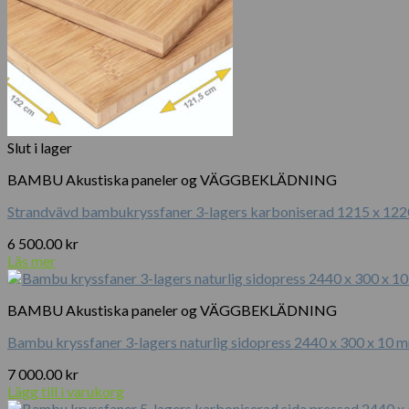
Slut i lager
BAMBU Akustiska paneler og VÄGGBEKLÄDNING
Strandvävd bambukryssfaner 3-lagers karboniserad 1215 x 12
6 500.00
kr
Läs mer
BAMBU Akustiska paneler og VÄGGBEKLÄDNING
Bambu kryssfaner 3-lagers naturlig sidopress 2440 x 300 x 10 
7 000.00
kr
Lägg till i varukorg