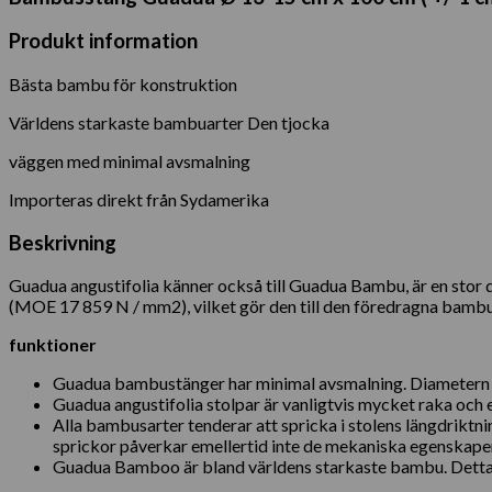
Produkt information
Bästa bambu för konstruktion
Världens starkaste bambuarter Den tjocka
väggen med minimal avsmalning
Importeras direkt från Sydamerika
Beskrivning
Guadua angustifolia känner också till Guadua Bambu, är en sto
(MOE 17 859 N / mm2), vilket gör den till den föredragna bambu b
funktioner
Guadua bambustänger har minimal avsmalning. Diametern fa
Guadua angustifolia stolpar är vanligtvis mycket raka och en
Alla bambusarter tenderar att spricka i stolens längdriktni
sprickor påverkar emellertid inte de mekaniska egenskap
Guadua Bamboo är bland världens starkaste bambu. Detta g