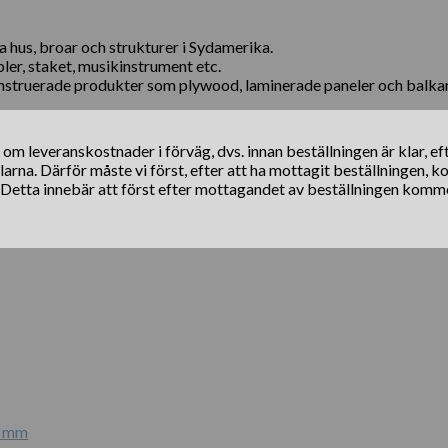
hus, broar och strukturer i Sydamerika.
er, staket, musikinstrument etc.
konstruerade produkter som plywood, laminerade paneler och balkar
s om leveranskostnader i förväg, dvs. innan beställningen är klar, e
klarna. Därför måste vi först, efter att ha mottagit beställningen, 
. Detta innebär att först efter mottagandet av beställningen komm