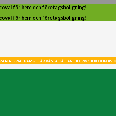
coval för hem och företagsboligning!
coval för hem och företagsboligning!
RA MATERIAL BAMBUS ÄR BÄSTA KÄLLAN TILL PRODUKTION AV 