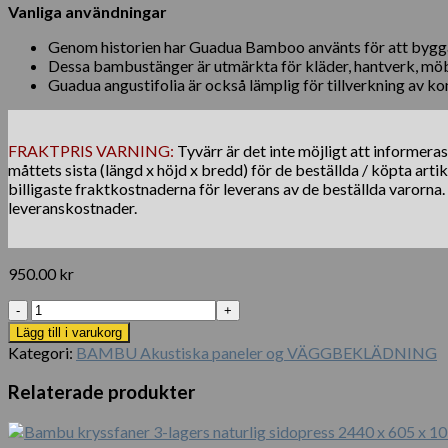
Vanliga användningar
Genom historien har Guadua Bamboo använts för att bygga 
Dessa bambustänger är utmärkta för kläder, hantverk, möbl
Guadua angustifolia är också lämplig för tillverkning av 
FRAKTPRIS VARNING:
Tyvärr är det inte möjligt att informera
måttets sista (längd x höjd x bredd) för de beställda / köpta arti
billigaste fraktkostnaderna för leverans av de beställda varorna
leveranskostnader.
950.00
kr
Bambusstång
Guadua
Lägg till i varukorg
Ø
Kategori:
BAMBU Akustiska paneler og VÄGGBEKLÄDNING
13-
15
Relaterade produkter
cm
x
100