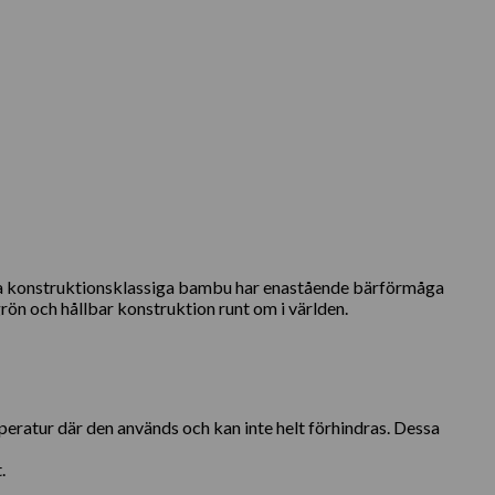
nna konstruktionsklassiga bambu har enastående bärförmåga
ön och hållbar konstruktion runt om i världen.
peratur där den används och kan inte helt förhindras. Dessa
.