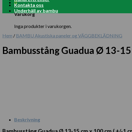
0
Kontakta oss
Underhåll av bambu
Varukorg
Inga produkter i varukorgen.
Hem
/
BAMBU Akustiska paneler og VÄGGBEKLÄDNING
Bambusstång Guadua Ø 13-15
Beskrivning
Bambusstång Guadua Ø 13-15 cm x 100 cm ( +/-1 c