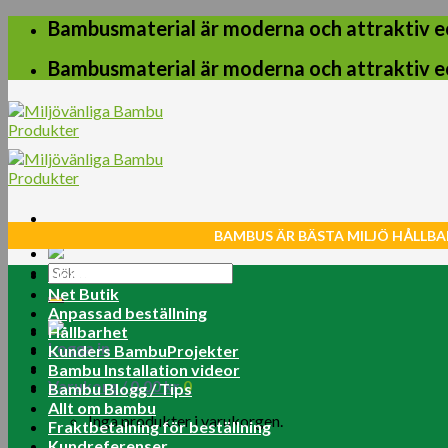
Skip
Bambusmaterial är moderna och attraktiv e
to
content
Bambusmaterial är moderna och attraktiv e
BAMBUS ÄR BÄSTA MILJÖ HÅLLBA
Sök
Home
efter:
Net Butik
Anpassad beställning
Hållbarhet
Logga in
Kunders BambuProjekter
Bambu Installation videor
Varukorg /
0.00
kr
0
Bambu Blogg / Tips
Allt om bambu
Inga produkter i varukorgen.
Fraktbetalning för beställning
Kundreferenser