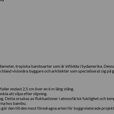
r diameter, tropiska bambuarter som är infödda i Sydamerika. De
land visionära byggare och arkitekter som specialiserat sig på gr
ller endast 2,5 cm över en 6 m lång stång.
kla att slipa efter slipning.
ng. Detta orsakas av fluktuationer i atmosfärisk fuktighet och tem
erna hos bambu.
ör den till den mest föredragna arten för byggrelaterade projekt