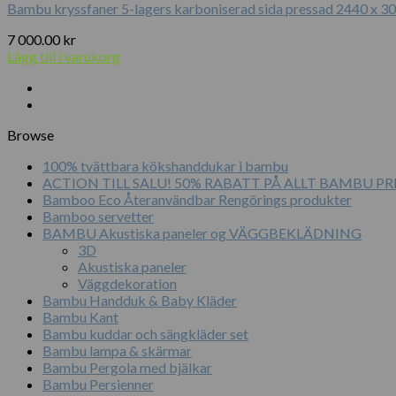
Bambu kryssfaner 5-lagers karboniserad sida pressad 2440 x 3
7 000.00
kr
Lägg till i varukorg
Browse
100% tvättbara kökshanddukar i bambu
ACTION TILL SALU! 50% RABATT PÅ ALLT BAMBU 
Bamboo Eco Återanvändbar Rengörings produkter
Bamboo servetter
BAMBU Akustiska paneler og VÄGGBEKLÄDNING
3D
Akustiska paneler
Väggdekoration
Bambu Handduk & Baby Kläder
Bambu Kant
Bambu kuddar och sängkläder set
Bambu lampa & skärmar
Bambu Pergola med bjälkar
Bambu Persienner