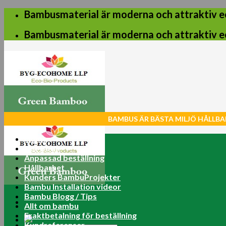
Skip
Bambusmaterial är moderna och attraktiv e
to
content
Bambusmaterial är moderna och attraktiv e
BAMBUS ÄR BÄSTA MILJÖ HÅLLBA
Home
Net Butik
Anpassad beställning
Hållbarhet
Kunders BambuProjekter
Bambu Installation videor
Bambu Blogg / Tips
Allt om bambu
Fraktbetalning för beställning
Kundreferenser