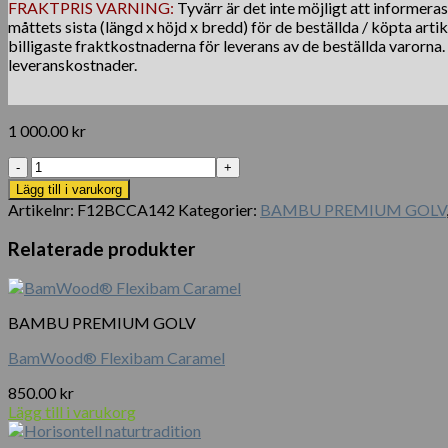
FRAKTPRIS VARNING:
Tyvärr är det inte möjligt att informera
måttets sista (längd x höjd x bredd) för de beställda / köpta arti
billigaste fraktkostnaderna för leverans av de beställda varorna
leveranskostnader.
1 000.00
kr
BamWood®
Camel
Lägg till i varukorg
Solid
Artikelnr:
F12BCCA142
Kategorier:
BAMBU PREMIUM GOLV
mängd
Relaterade produkter
BAMBU PREMIUM GOLV
BamWood® Flexibam Caramel
850.00
kr
Lägg till i varukorg