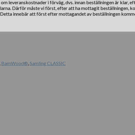
s om leveranskostnader i förväg, dvs. innan beställningen är klar, e
klarna. Därför måste vi först, efter att ha mottagit beställningen, 
. Detta innebär att först efter mottagandet av beställningen komm
,
BamWood®
,
Samling CLASSIC