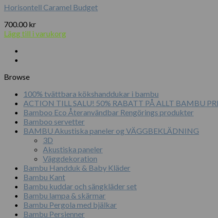
Horisontell Caramel Budget
700.00
kr
Lägg till i varukorg
Browse
100% tvättbara kökshanddukar i bambu
ACTION TILL SALU! 50% RABATT PÅ ALLT BAMBU 
Bamboo Eco Återanvändbar Rengörings produkter
Bamboo servetter
BAMBU Akustiska paneler og VÄGGBEKLÄDNING
3D
Akustiska paneler
Väggdekoration
Bambu Handduk & Baby Kläder
Bambu Kant
Bambu kuddar och sängkläder set
Bambu lampa & skärmar
Bambu Pergola med bjälkar
Bambu Persienner