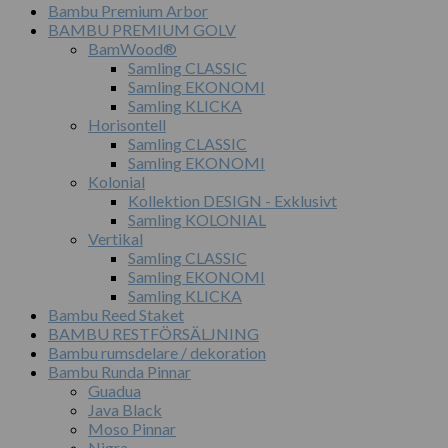
Bambu Premium Arbor
BAMBU PREMIUM GOLV
BamWood®
Samling CLASSIC
Samling EKONOMI
Samling KLICKA
Horisontell
Samling CLASSIC
Samling EKONOMI
Kolonial
Kollektion DESIGN - Exklusivt
Samling KOLONIAL
Vertikal
Samling CLASSIC
Samling EKONOMI
Samling KLICKA
Bambu Reed Staket
BAMBU RESTFÖRSÄLJNING
Bambu rumsdelare / dekoration
Bambu Runda Pinnar
Guadua
Java Black
Moso Pinnar
Nigra