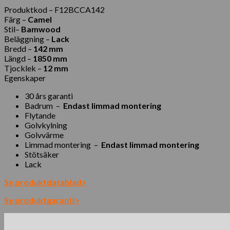
Produktkod – F12BCCA142
Färg –
Camel
Stil–
Bamwood
Beläggning –
Lack
Bredd –
142 mm
Längd –
1850 mm
Tjocklek –
12 mm
Egenskaper
30 års garanti
Badrum
–
Endast limmad montering
Flytande
Golvkylning
Golvvärme
Limmad montering
–
Endast limmad montering
Stötsäker
Lack
Se produktdatablad>
Se produktgaranti>