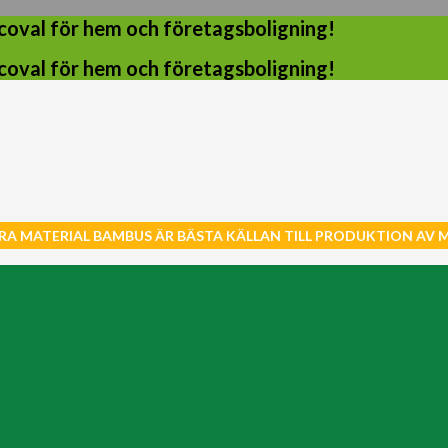
coval för hem och företagsboligning!
coval för hem och företagsboligning!
RA MATERIAL BAMBUS ÄR BÄSTA KÄLLAN TILL PRODUKTION AV 