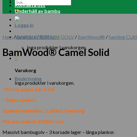
Sök
Kontakta oss
efter:
Underhåll av bambu
Logga in
Varukorg /
0.00
kr
0
Hem
/
BAMBU PREMIUM GOLV
/
BamWood®
/
Samling CLA
Inga produkter i varukorgen.
BamWood® Camel Solid
0
Varukorg
Beskrivning
Inga produkter i varukorgen.
* Priset anges per 1 m2
* Säljes i paket.
1 paket innehåller: 2,10 m2 / kartong
Pris per. paket: 2100 kr box
Massivt bambugolv – 3 korsade lager – långa plankor.