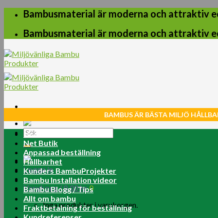
Skip
Bambusmaterial är moderna och attraktiv e
to
content
Bambusmaterial är moderna och attraktiv e
BAMBUS ÄR BÄSTA MILJÖ HÅLLBA
Sök
Home
efter:
Net Butik
Anpassad beställning
Hållbarhet
Logga in
Kunders BambuProjekter
Bambu Installation videor
Varukorg /
0.00
kr
0
Bambu Blogg / Tips
Allt om bambu
Inga produkter i varukorgen.
Fraktbetalning för beställning
Kundreferenser