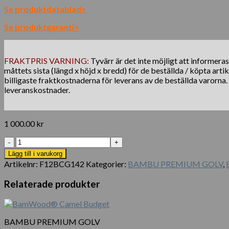
Se produktdatablad>
Se produktgaranti>
FRAKTPRIS VARNING:
Tyvärr är det inte möjligt att informera
måttets sista (längd x höjd x bredd) för de beställda / köpta arti
billigaste fraktkostnaderna för leverans av de beställda varorna
leveranskostnader.
1 000.00
kr
BamWood®
Gold
Lägg till i varukorg
Solid
Artikelnr:
F12BCG142
Kategorier:
BAMBU PREMIUM GOLV
,
mängd
Relaterade produkter
BAMBU PREMIUM GOLV