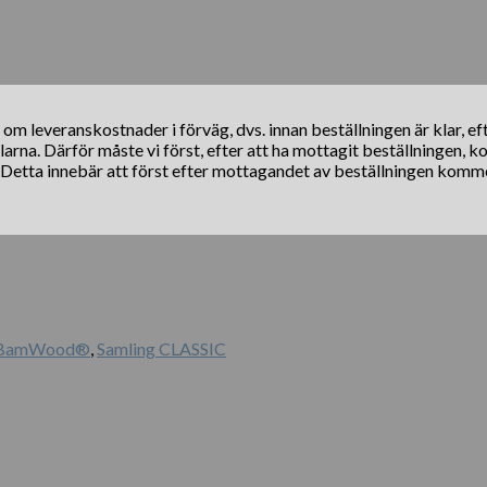
s om leveranskostnader i förväg, dvs. innan beställningen är klar, e
klarna. Därför måste vi först, efter att ha mottagit beställningen, 
. Detta innebär att först efter mottagandet av beställningen komm
BamWood®
,
Samling CLASSIC