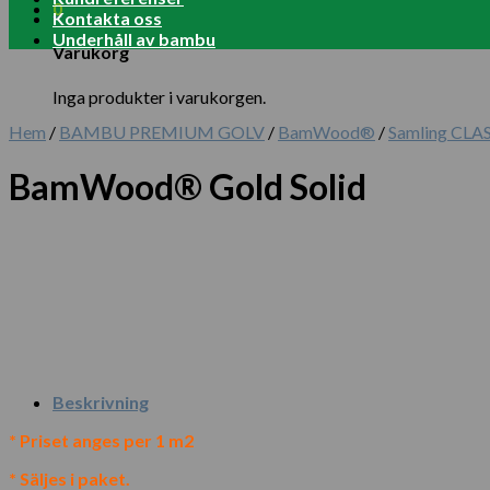
0
Kontakta oss
Underhåll av bambu
Varukorg
Inga produkter i varukorgen.
Hem
/
BAMBU PREMIUM GOLV
/
BamWood®
/
Samling CLA
BamWood® Gold Solid
Beskrivning
* Priset anges per 1 m2
* Säljes i paket.