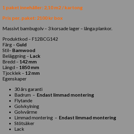
1 paket innehåller: 2,10 m2 / kartong
Pris per. paket: 2100 kr box
Massivt bambugolv – 3 korsade lager – långa plankor.
Produktkod – F12BCG142
Färg –
Guld
Stil–
Bamwood
Beläggning –
Lack
Bredd –
142 mm
Längd –
1850 mm
Tjocklek –
12 mm
Egenskaper
30 års garanti
Badrum
–
Endast limmad montering
Flytande
Golvkylning
Golvvärme
Limmad montering
–
Endast limmad montering
Stötsäker
Lack