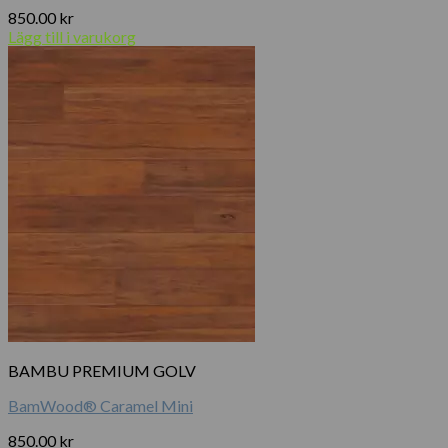
850.00
kr
Lägg till i varukorg
BAMBU PREMIUM GOLV
BamWood® Caramel Mini
850.00
kr