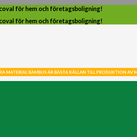
coval för hem och företagsboligning!
coval för hem och företagsboligning!
RA MATERIAL BAMBUS ÄR BÄSTA KÄLLAN TILL PRODUKTION AV 