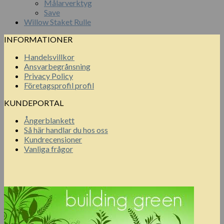
Målarverktyg
Save
Willow Staket Rulle
INFORMATIONER
Handelsvillkor
Ansvarbegrånsning
Privacy Policy
Företagsprofil profil
KUNDEPORTAL
Ångerblankett
Så här handlar du hos oss
Kundrecensioner
Vanliga frågor