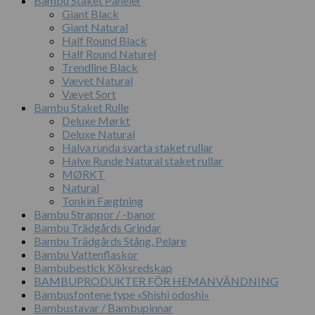
Bambu Staket Paneler
Giant Black
Giant Natural
Half Round Black
Half Round Naturel
Trendline Black
Vævet Natural
Vævet Sort
Bambu Staket Rulle
Deluxe Mørkt
Deluxe Natural
Halva runda svarta staket rullar
Halve Runde Natural staket rullar
MØRKT
Natural
Tonkin Fægtning
Bambu Strappor / -banor
Bambu Trädgårds Grindar
Bambu Trädgårds Stång, Pelare
Bambu Vattenflaskor
Bambubestick Köksredskap
BAMBUPRODUKTER FÖR HEMANVÄNDNING
Bambusfontene type «Shishi odoshi»
Bambustavar / Bambupinnar