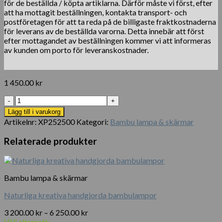
för de beställda / köpta artiklarna. Därför måste vi först, efter
att ha mottagit beställningen, kontakta transport- och
postföretagen för att ta reda på de billigaste fraktkostnaderna
för leverans av de beställda varorna. Detta innebär att först
efter mottagandet av beställningen kommer vi att informeras
av kunden om porto för leveranskostnader.
1 450.00
kr
Bohemisk
handvävd
Lägg till i varukorg
lampskärm
Artikelnr:
XP252500
Kategori:
Bambu lampa & skärmar
i
bambu
Relaterade produkter
mängd
Bambu lampa & skärmar
Naturliga kreativa handgjorda bambulampor
Prisintervall:
3 200.00
kr
–
6 250.00
kr
3
Välj alternativ