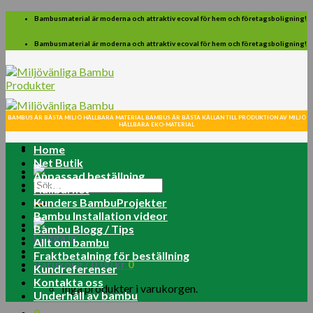
Skip
Bambusmaterial är moderna och attraktiv ecoval för hem och företagsboligning!
to
content
Bambusmaterial är moderna och attraktiv ecoval för hem och företagsboligning!
BAMBUS ÄR BÄSTA MILJÖ HÅLLBARA MATERIAL BAMBUS ÄR BÄSTA KÄLLAN TILL PRODUKTION AV MILJÖ
HÅLLBARA EKO-MATERIAL
Home
Net Butik
Anpassad beställning
Sök
Hållbarhet
efter:
Kunders BambuProjekter
Bambu Installation videor
Bambu Blogg / Tips
Logga in
Allt om bambu
Fraktbetalning för beställning
Varukorg /
0.00
kr
0
Kundreferenser
Kontakta oss
Inga produkter i varukorgen.
Underhåll av bambu
0