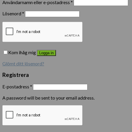
Användarnamn eller e-postadress
*
Lösenord
*
Kom ihåg mig
Logga in
Glömt ditt lösenord?
Registrera
E-postadress
*
A password will be sent to your email address.