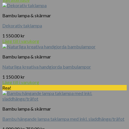
Den
200.00 kr
här
till
Bambu lampa & skärmar
produkten
6
har
250.00 kr
Dekorativ taklampa
flera
varianter.
1 550.00
kr
De
Lägg till i varukorg
olika
alternativen
kan
Bambu lampa & skärmar
väljas
på
Naturliga kreativa handgjorda bambulampor
produktsidan
1 150.00
kr
Lägg till i varukorg
Rea!
Bambu lampa & skärmar
Bambu hängande lampa taklampa med inkl. sladdhänge/träfot
Det
Det
1 000.00
kr
750.00
kr