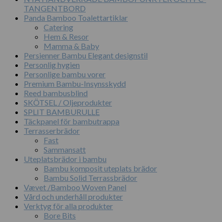
TANGENTBORD
Panda Bamboo Toalettartiklar
Catering
Hem & Resor
Mamma & Baby
Persienner Bambu Elegant designstil
Personlig hygien
Personlige bambu vorer
Premium Bambu-Insynsskydd
Reed bambusblind
SKÖTSEL / Oljeprodukter
SPLIT BAMBURULLE
Täckpanel för bambutrappa
Terrasserbrädor
Fast
Sammansatt
Uteplatsbrädor i bambu
Bambu komposit uteplats brädor
Bambu Solid Terrassbrädor
Vævet /Bamboo Woven Panel
Vård och underhåll produkter
Verktyg för alla produkter
Bore Bits