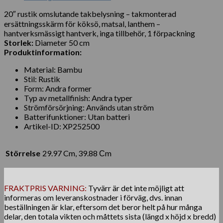
20″ rustik omslutande takbelysning – takmonterad
ersättningsskärm för köksö, matsal, lanthem –
hantverksmässigt hantverk, inga tillbehör, 1 förpackning
Storlek:
Diameter 50 cm
Produktinformation:
Material: Bambu
Stil: Rustik
Form: Andra former
Typ av metallfinish: Andra typer
Strömförsörjning: Används utan ström
Batterifunktioner: Utan batteri
Artikel-ID: XP252500
Störrelse
29.97 Cm, 39.88 Сm
FRAKTPRIS VARNING:
Tyvärr är det inte möjligt att
informeras om leveranskostnader i förväg, dvs. innan
beställningen är klar, eftersom det beror helt på hur många
delar, den totala vikten och måttets sista (längd x höjd x bredd)