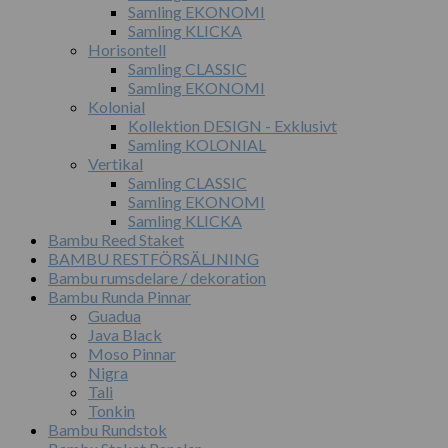
Samling EKONOMI
Samling KLICKA
Horisontell
Samling CLASSIC
Samling EKONOMI
Kolonial
Kollektion DESIGN - Exklusivt
Samling KOLONIAL
Vertikal
Samling CLASSIC
Samling EKONOMI
Samling KLICKA
Bambu Reed Staket
BAMBU RESTFÖRSÄLJNING
Bambu rumsdelare / dekoration
Bambu Runda Pinnar
Guadua
Java Black
Moso Pinnar
Nigra
Tali
Tonkin
Bambu Rundstok