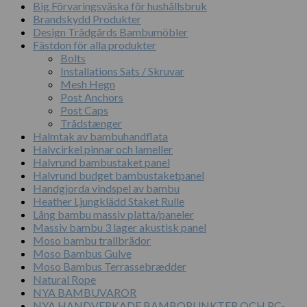
Big Förvaringsväska för hushållsbruk
Brandskydd Produkter
Design Trädgårds Bambumöbler
Fästdon för alla produkter
Bolts
Installations Sats / Skruvar
Mesh Hegn
Post Anchors
Post Caps
Trådstænger
Halmtak av bambuhandflata
Halvcirkel pinnar och lameller
Halvrund bambustaket panel
Halvrund budget bambustaketpanel
Handgjorda vindspel av bambu
Heather Ljungklädd Staket Rulle
Lång bambu massiv platta/paneler
Massiv bambu 3 lager akustisk panel
Moso bambu trallbrädor
Moso Bambus Gulve
Moso Bambus Terrassebrædder
Natural Rope
NYA BAMBUVAROR
NYA HANDVERKADE BAMBOPUNKTER OCH PC-