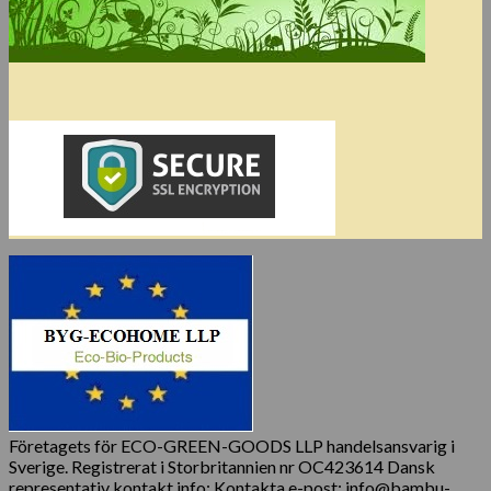
Företagets för ECO-GREEN-GOODS LLP handelsansvarig i
Sverige. Registrerat i Storbritannien nr OC423614 Dansk
representativ kontakt info: Kontakta e-post: info@bambu-