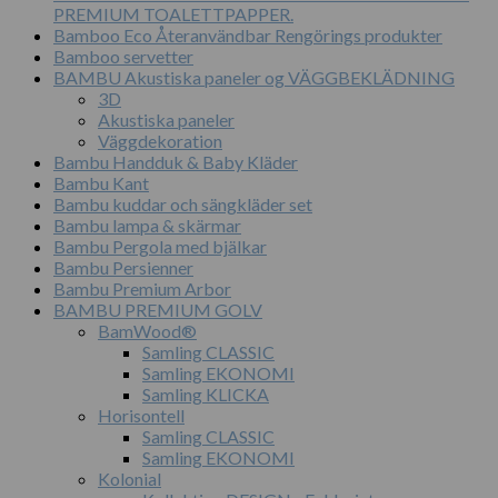
PREMIUM TOALETTPAPPER.
Bamboo Eco Återanvändbar Rengörings produkter
Bamboo servetter
BAMBU Akustiska paneler og VÄGGBEKLÄDNING
3D
Akustiska paneler
Väggdekoration
Bambu Handduk & Baby Kläder
Bambu Kant
Bambu kuddar och sängkläder set
Bambu lampa & skärmar
Bambu Pergola med bjälkar
Bambu Persienner
Bambu Premium Arbor
BAMBU PREMIUM GOLV
BamWood®
Samling CLASSIC
Samling EKONOMI
Samling KLICKA
Horisontell
Samling CLASSIC
Samling EKONOMI
Kolonial