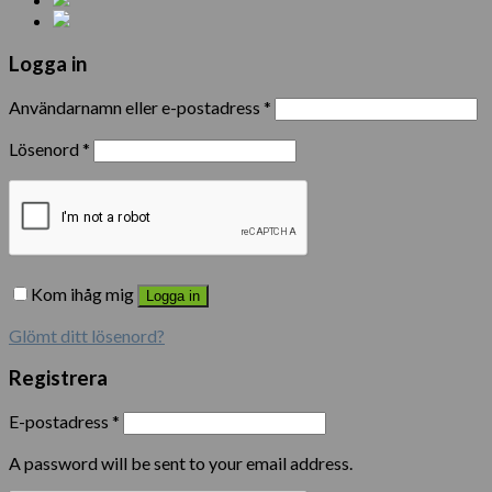
Logga in
Användarnamn eller e-postadress
*
Lösenord
*
Kom ihåg mig
Logga in
Glömt ditt lösenord?
Registrera
E-postadress
*
A password will be sent to your email address.