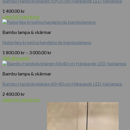
Bambu Handvävshänge 50×25 cm Hängande LED-taklampa
flera
varianter.
1 400.00
kr
De
Lägg till i varukorg
olika
alternativen
kan
Bambu lampa & skärmar
väljas
på
Naturliga kreativa handgjorda bambulampor
produktsidan
Prisintervall:
1 800.00
kr
–
3 000.00
kr
1
Välj alternativ
Den
800.00 kr
här
till
Bambu lampa & skärmar
produkten
3
har
000.00 kr
Bambu Handvävshänge 60×40 cm Hängande LED-taklampa
flera
varianter.
2 400.00
kr
De
Lägg till i varukorg
olika
alternativen
kan
väljas
på
produktsidan