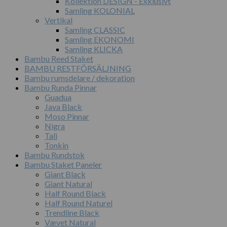
Kollektion DESIGN - Exklusivt
Samling KOLONIAL
Vertikal
Samling CLASSIC
Samling EKONOMI
Samling KLICKA
Bambu Reed Staket
BAMBU RESTFÖRSÄLJNING
Bambu rumsdelare / dekoration
Bambu Runda Pinnar
Guadua
Java Black
Moso Pinnar
Nigra
Tali
Tonkin
Bambu Rundstok
Bambu Staket Paneler
Giant Black
Giant Natural
Half Round Black
Half Round Naturel
Trendline Black
Vævet Natural