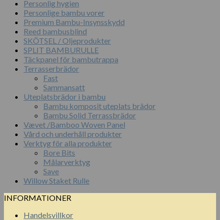
Personlig hygien
Personlige bambu vorer
Premium Bambu-Insynsskydd
Reed bambusblind
SKÖTSEL / Oljeprodukter
SPLIT BAMBURULLE
Täckpanel för bambutrappa
Terrasserbrädor
Fast
Sammansatt
Uteplatsbrädor i bambu
Bambu komposit uteplats brädor
Bambu Solid Terrassbrädor
Vævet /Bamboo Woven Panel
Vård och underhåll produkter
Verktyg för alla produkter
Bore Bits
Målarverktyg
Save
Willow Staket Rulle
INFORMATIONER
Handelsvillkor