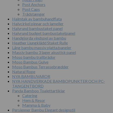
Post Anchors
Post Caps
Trådstænger
Halmtak av bambuhandflata
Halvcirkel pinnar och lameller
Halvrund bambustaket panel
Halvrund budget bambustaketpanel
Handgjorda vindspel av bambu
Heather Ljungklädd Staket Rulle
Lång bambu massiv platta/paneler
Massiv bambu 3 lager akustisk panel
Moso bambu trallbrädor
Moso Bambus Gulve
Moso Bambus Terrassebrædder
Natural Rope
NYA BAMBUVAROR
NYA HANDVERKADE BAMBOPUNKTER OCH PC-
TANGENTBORD
Panda Bamboo Toalettartiklar
Catering
Hem & Resor
Mamma & Baby
Persienner Bambu Elegant designstil