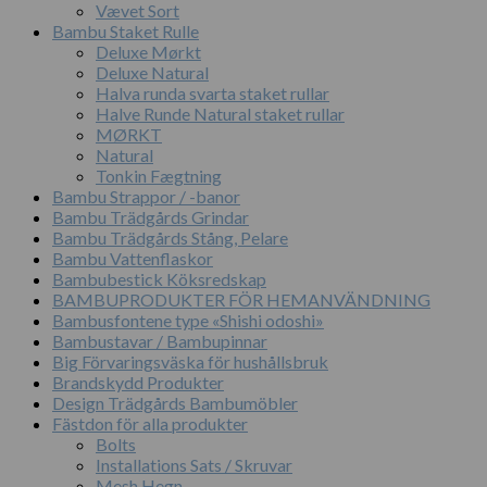
Vævet Sort
Bambu Staket Rulle
Deluxe Mørkt
Deluxe Natural
Halva runda svarta staket rullar
Halve Runde Natural staket rullar
MØRKT
Natural
Tonkin Fægtning
Bambu Strappor / -banor
Bambu Trädgårds Grindar
Bambu Trädgårds Stång, Pelare
Bambu Vattenflaskor
Bambubestick Köksredskap
BAMBUPRODUKTER FÖR HEMANVÄNDNING
Bambusfontene type «Shishi odoshi»
Bambustavar / Bambupinnar
Big Förvaringsväska för hushållsbruk
Brandskydd Produkter
Design Trädgårds Bambumöbler
Fästdon för alla produkter
Bolts
Installations Sats / Skruvar
Mesh Hegn