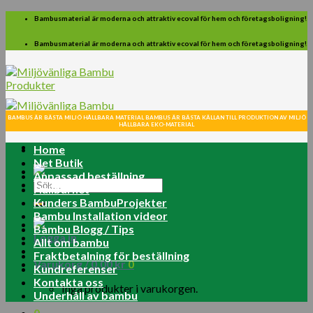
Skip
Bambusmaterial är moderna och attraktiv ecoval för hem och företagsboligning!
to
content
Bambusmaterial är moderna och attraktiv ecoval för hem och företagsboligning!
BAMBUS ÄR BÄSTA MILJÖ HÅLLBARA MATERIAL BAMBUS ÄR BÄSTA KÄLLAN TILL PRODUKTION AV MILJÖ
HÅLLBARA EKO-MATERIAL
Home
Net Butik
Anpassad beställning
Sök
Hållbarhet
efter:
Kunders BambuProjekter
Bambu Installation videor
Bambu Blogg / Tips
Logga in
Allt om bambu
Fraktbetalning för beställning
Varukorg /
0.00
kr
0
Kundreferenser
Kontakta oss
Inga produkter i varukorgen.
Underhåll av bambu
0