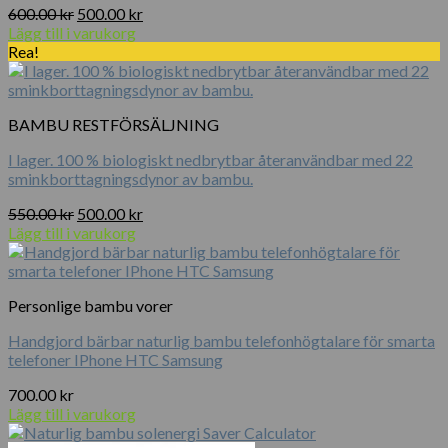
Det
Det
600.00
kr
500.00
kr
ursprungliga
nuvarande
Lägg till i varukorg
priset
priset
Rea!
var:
är:
600.00 kr.
500.00 kr.
BAMBU RESTFÖRSÄLJNING
I lager. 100 % biologiskt nedbrytbar återanvändbar med 22
sminkborttagningsdynor av bambu.
Det
Det
550.00
kr
500.00
kr
ursprungliga
nuvarande
Lägg till i varukorg
priset
priset
var:
är:
550.00 kr.
500.00 kr.
Personlige bambu vorer
Handgjord bärbar naturlig bambu telefonhögtalare för smarta
telefoner IPhone HTC Samsung
700.00
kr
Lägg till i varukorg