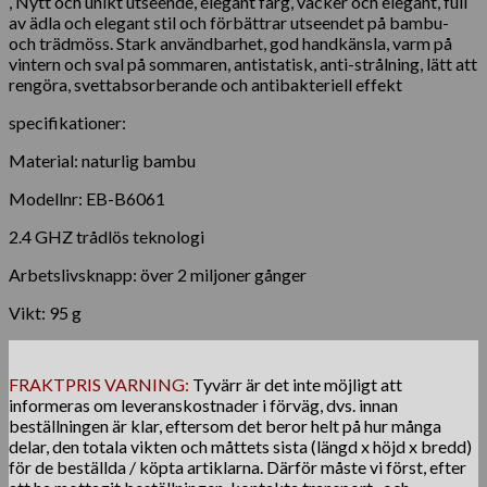
, Nytt och unikt utseende, elegant färg, vacker och elegant, full
av ädla och elegant stil och förbättrar utseendet på bambu-
och trädmöss. Stark användbarhet, god handkänsla, varm på
vintern och sval på sommaren, antistatisk, anti-strålning, lätt att
rengöra, svettabsorberande och antibakteriell effekt
specifikationer:
Material: naturlig bambu
Modellnr: EB-B6061
2.4 GHZ trådlös teknologi
Arbetslivsknapp: över 2 miljoner gånger
Vikt: 95 g
FRAKTPRIS VARNING:
Tyvärr är det inte möjligt att
informeras om leveranskostnader i förväg, dvs. innan
beställningen är klar, eftersom det beror helt på hur många
delar, den totala vikten och måttets sista (längd x höjd x bredd)
för de beställda / köpta artiklarna. Därför måste vi först, efter