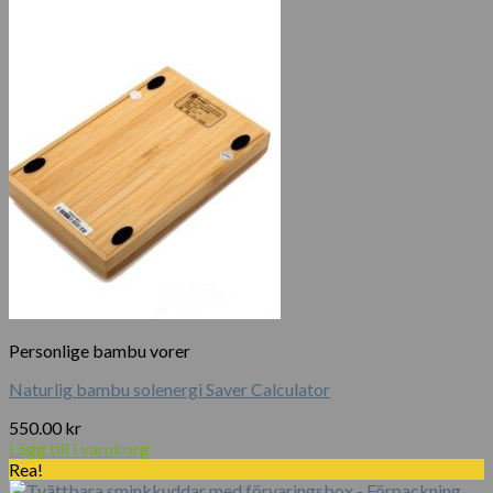
Personlige bambu vorer
Naturlig bambu solenergi Saver Calculator
550.00
kr
Lägg till i varukorg
Rea!