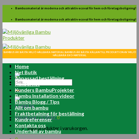
Skip
Bambusmaterial är moderna och attraktiv ecoval för hem och företagsboligning!
to
content
Bambusmaterial är moderna och attraktiv ecoval för hem och företagsboligning!
BAMBUS ÄR BÄSTA MILJÖ HÅLLBARA MATERIAL BAMBUS ÄR BÄSTA KÄLLAN TILL PRODUKTION AV MILJÖ
HÅLLBARA EKO-MATERIAL
Home
Net Butik
Anpassad beställning
Sök
Hållbarhet
efter:
Kunders BambuProjekter
Bambu Installation videor
Bambu Blogg / Tips
Logga in
Allt om bambu
Fraktbetalning för beställning
Varukorg /
0.00
kr
0
Kundreferenser
Kontakta oss
Inga produkter i varukorgen.
Underhåll av bambu
0