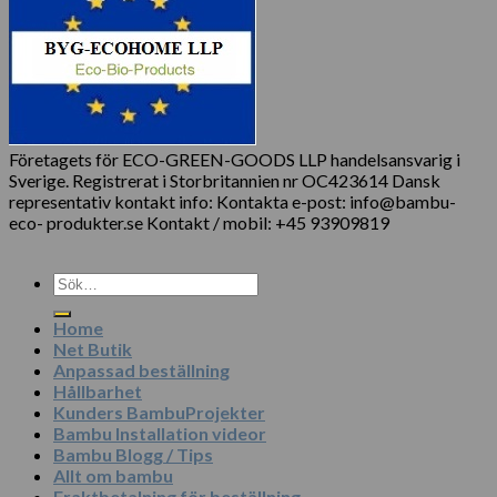
Företagets för ECO-GREEN-GOODS LLP handelsansvarig i
Sverige. Registrerat i Storbritannien nr OC423614 Dansk
representativ kontakt info: Kontakta e-post: info@bambu-
eco- produkter.se Kontakt / mobil: +45 93909819
Sök
efter:
Home
Net Butik
Anpassad beställning
Hållbarhet
Kunders BambuProjekter
Bambu Installation videor
Bambu Blogg / Tips
Allt om bambu
Fraktbetalning för beställning