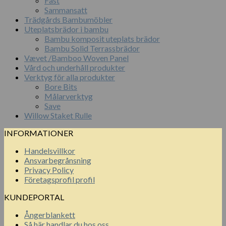
Fast
Sammansatt
Trädgårds Bambumöbler
Uteplatsbrädor i bambu
Bambu komposit uteplats brädor
Bambu Solid Terrassbrädor
Vævet /Bamboo Woven Panel
Vård och underhåll produkter
Verktyg för alla produkter
Bore Bits
Målarverktyg
Save
Willow Staket Rulle
INFORMATIONER
Handelsvillkor
Ansvarbegrånsning
Privacy Policy
Företagsprofil profil
KUNDEPORTAL
Ångerblankett
Så här handlar du hos oss