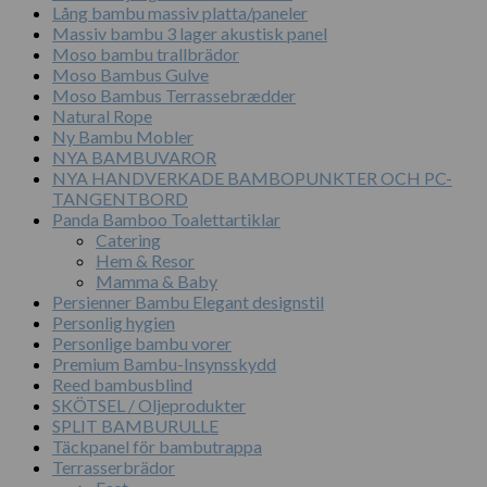
Lång bambu massiv platta/paneler
Massiv bambu 3 lager akustisk panel
Moso bambu trallbrädor
Moso Bambus Gulve
Moso Bambus Terrassebrædder
Natural Rope
Ny Bambu Mobler
NYA BAMBUVAROR
NYA HANDVERKADE BAMBOPUNKTER OCH PC-
TANGENTBORD
Panda Bamboo Toalettartiklar
Catering
Hem & Resor
Mamma & Baby
Persienner Bambu Elegant designstil
Personlig hygien
Personlige bambu vorer
Premium Bambu-Insynsskydd
Reed bambusblind
SKÖTSEL / Oljeprodukter
SPLIT BAMBURULLE
Täckpanel för bambutrappa
Terrasserbrädor