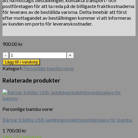
att ha mottagit beställningen, kontakta transport- och
postföretagen för att ta reda på de billigaste fraktkostnaderna
för leverans av de beställda varorna. Detta innebär att först
efter mottagandet av beställningen kommer vi att informeras
av kunden om porto för leveranskostnader.
900.00
kr
Datorbambu
trådlös
Lägg till i varukorg
mus
Kategori:
Personlige bambu vorer
mängd
Relaterade produkter
Personlige bambu vorer
Bärbar trådlös USB-laddningsinduktionshögtalare för bambu
1 700.00
kr
Lägg till i varukorg