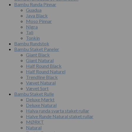
Bambu Runda Pinnar
Guadua
Java Black
Moso Pinnar
Nigra
Tali
Tonkin
Bambu Rundstok
Bambu Staket Paneler
Giant Black
Giant Natural
Half Round Black
Half Round Naturel
Trendline Black
Vævet Natural
Vævet Sort
Bambu Staket Rulle
Deluxe Mørkt
Deluxe Natural
Halva runda svarta staket rullar
Halve Runde Natural staket rullar
MØRKT
Natural