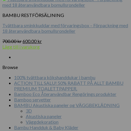
BAMBU RESTFÖRSÄLJNING
Tvättbara sminkkuddar med förvaringsbox – Förpackning med
18 återanvändbara bomullsrondeller
Det
Det
700.00
kr
600.00
kr
ursprungliga
nuvarande
Lägg till i varukorg
priset
priset
var:
är:
700.00 kr.
600.00 kr.
Browse
100% tvättbara kökshanddukar i bambu
ACTION TILL SALU! 50% RABATT PÅ ALLT BAMBU
PREMIUM TOALETTPAPPER.
Bamboo Eco Återanvändbar Rengörings produkter
Bamboo servetter
BAMBU Akustiska paneler og VÄGGBEKLÄDNING
3D
Akustiska paneler
Väggdekoration
Bambu Handduk & Baby Kläder