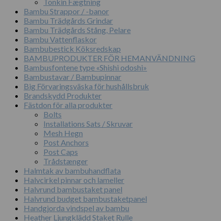
Tonkin Fægtning
Bambu Strappor / -banor
Bambu Trädgårds Grindar
Bambu Trädgårds Stång, Pelare
Bambu Vattenflaskor
Bambubestick Köksredskap
BAMBUPRODUKTER FÖR HEMANVÄNDNING
Bambusfontene type «Shishi odoshi»
Bambustavar / Bambupinnar
Big Förvaringsväska för hushållsbruk
Brandskydd Produkter
Fästdon för alla produkter
Bolts
Installations Sats / Skruvar
Mesh Hegn
Post Anchors
Post Caps
Trådstænger
Halmtak av bambuhandflata
Halvcirkel pinnar och lameller
Halvrund bambustaket panel
Halvrund budget bambustaketpanel
Handgjorda vindspel av bambu
Heather Ljungklädd Staket Rulle