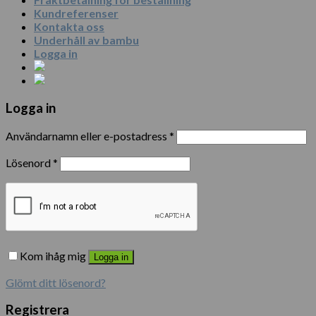
Kundreferenser
Kontakta oss
Underhåll av bambu
Logga in
Logga in
Användarnamn eller e-postadress
*
Lösenord
*
Kom ihåg mig
Logga in
Glömt ditt lösenord?
Registrera