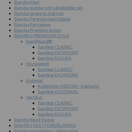
Bambu Kant
Bambu kuddar och sängkläder set
Bambu lampa & skärmar
Bambu Pergola med bjälkar
Bambu Persienner
Bambu Premium Arbor
BAMBU PREMIUM GOLV
BamWood®
Samling CLASSIC
Samling EKONOMI
Samling KLICKA
Horisontell
Samling CLASSIC
Samling EKONOMI
Kolonial
Kollektion DESIGN - Exklusivt
Samling KOLONIAL
Vertikal
Samling CLASSIC
Samling EKONOMI
Samling KLICKA
Bambu Reed Staket
BAMBU RESTFÖRSÄLJNING
Bambu rumsdelare / dekoration