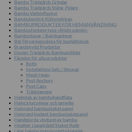
Bambu Trädgårds Grindar
Bambu Trädgårds Stång, Pelare
Bambu Vattenflaskor
Bambubestick Köksredskap
BAMBUPRODUKTER FÖR HEMANVÄNDNING
Bambusfontene type «Shishi odoshi»
Bambustavar / Bambupinnar
Big Förvaringsväska för hushållsbruk
Brandskydd Produkter
Design Trädgårds Bambumöbler
Fästdon för alla produkter
Bolts
Installations Sats / Skruvar
Mesh Hegn
Post Anchors
Post Caps
Trådstænger
Halmtak av bambuhandflata
Halvcirkel pinnar och lameller
Halvrund bambustaket panel
Halvrund budget bambustaketpanel
Handgjorda vindspel av bambu
Heather Ljungklädd Staket Rulle
Lång bambu massiv platta/paneler