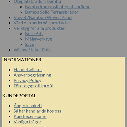
Uteplatsbrädor i bambu
Bambu komposit uteplats brädor
Bambu Solid Terrassbrädor
Vævet /Bamboo Woven Panel
Vård och underhåll produkter
Verktyg för alla produkter
Bore Bits
Målarverktyg
Save
Willow Staket Rulle
INFORMATIONER
Handelsvillkor
Ansvarbegrånsning
Privacy Policy
Företagsprofil profil
KUNDEPORTAL
Ångerblankett
Så här handlar du hos oss
Kundrecensioner
Vanliga frågor