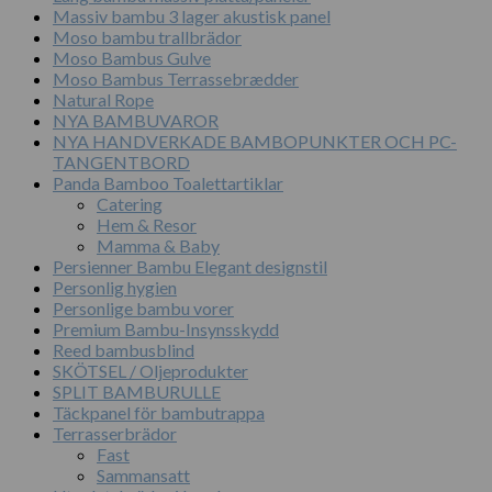
Massiv bambu 3 lager akustisk panel
Moso bambu trallbrädor
Moso Bambus Gulve
Moso Bambus Terrassebrædder
Natural Rope
NYA BAMBUVAROR
NYA HANDVERKADE BAMBOPUNKTER OCH PC-
TANGENTBORD
Panda Bamboo Toalettartiklar
Catering
Hem & Resor
Mamma & Baby
Persienner Bambu Elegant designstil
Personlig hygien
Personlige bambu vorer
Premium Bambu-Insynsskydd
Reed bambusblind
SKÖTSEL / Oljeprodukter
SPLIT BAMBURULLE
Täckpanel för bambutrappa
Terrasserbrädor
Fast
Sammansatt