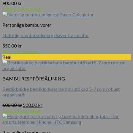
900.00
kr
Lägg till i varukorg
Personlige bambu vorer
Naturlig bambu solenergi Saver Calculator
550.00
kr
Lägg till i varukorg
Rea!
BAMBU RESTFÖRSÄLJNING
Bestikbakke bestikindsats bambu utökad 5-7 rom robust
organisatör
Det
Det
600.00
kr
500.00
kr
ursprungliga
nuvarande
Lägg till i varukorg
priset
priset
var:
är:
600.00 kr.
500.00 kr.
Personlige bambu vorer