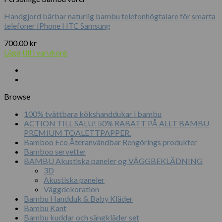
Handgjord bärbar naturlig bambu telefonhögtalare för smarta
telefoner IPhone HTC Samsung
700.00
kr
Lägg till i varukorg
Browse
100% tvättbara kökshanddukar i bambu
ACTION TILL SALU! 50% RABATT PÅ ALLT BAMBU
PREMIUM TOALETTPAPPER.
Bamboo Eco Återanvändbar Rengörings produkter
Bamboo servetter
BAMBU Akustiska paneler og VÄGGBEKLÄDNING
3D
Akustiska paneler
Väggdekoration
Bambu Handduk & Baby Kläder
Bambu Kant
Bambu kuddar och sängkläder set