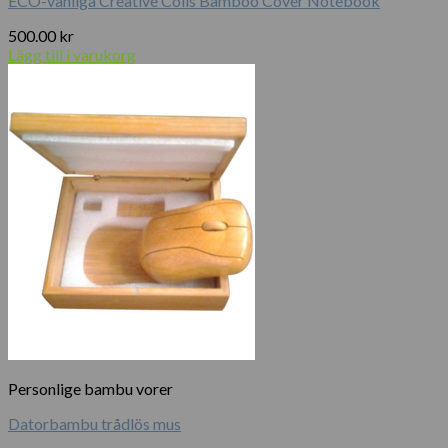
ECO-vänliga Creative Coils Bamboo Cover Notebook
500.00
kr
Lägg till i varukorg
Personlige bambu vorer
Datorbambu trådlös mus