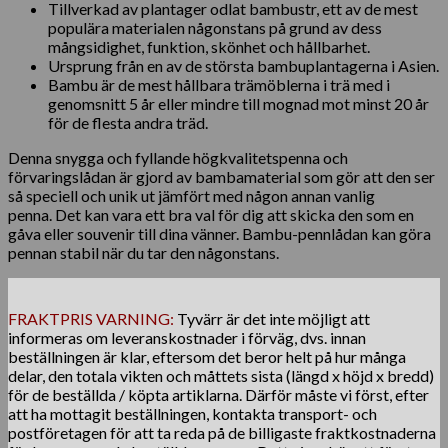
Tillverkad av plantager odlat bambustr, ett av de mest
populära materialen någonstans på grund av dess
mångsidighet, funktion, skönhet och hållbarhet.
Ursprung från en av de största bambuplantagerna i Asien.
Bambu är de mest hållbara trämöblerna i trä med i
genomsnitt 5 år eller mindre till mognad mot minst 20 år
för de flesta andra träd.
Denna snygga och fyllande högkvalitetspenna och
förvaringslådan är gjord av bambamaterial som gör att den ser
så speciell och unik ut jämfört med någon annan vanlig
penna. Det kan vara ett bra val för dig att skicka den som en
gåva eller souvenir till dina vänner. Bambu-pennlådan kan göra
pennan stabil när du tar den någonstans.
FRAKTPRIS VARNING:
Tyvärr är det inte möjligt att
informeras om leveranskostnader i förväg, dvs. innan
beställningen är klar, eftersom det beror helt på hur många
delar, den totala vikten och måttets sista (längd x höjd x bredd)
för de beställda / köpta artiklarna. Därför måste vi först, efter
att ha mottagit beställningen, kontakta transport- och
postföretagen för att ta reda på de billigaste fraktkostnaderna