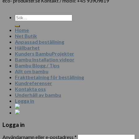
eco- produkter.se Kontakt / mobil: +45 93909819
Sök
efter:
Home
Net Butik
Anpassad beställning
Hållbarhet
Kunders BambuProjekter
Bambu Installation videor
Bambu Blogg / Tips
Allt om bambu
Fraktbetalning för beställning
Kundreferenser
Kontakta oss
Underhåll av bambu
Logga in
Logga in
Användarnamn eller e-postadress
*