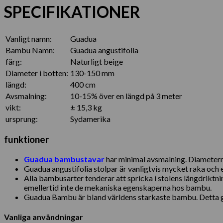
SPECIFIKATIONER
Vanligt namn:
Guadua
Bambu Namn:
Guadua angustifolia
färg:
Naturligt beige
Diameter i botten:
130-150 mm
längd:
400 cm
Avsmalning:
10-15% över en längd på 3 meter
vikt:
± 15,3 kg
ursprung:
Sydamerika
funktioner
Guadua bambustavar
har minimal avsmalning. Diametern 
Guadua angustifolia stolpar är vanligtvis mycket raka och en
Alla bambusarter tenderar att spricka i stolens längdriktni
emellertid inte de mekaniska egenskaperna hos bambu.
Guadua Bambu är bland världens starkaste bambu. Detta gö
Vanliga användningar