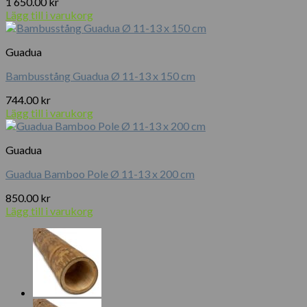
1 650.00
kr
Lägg till i varukorg
Guadua
Bambusstång Guadua Ø 11-13 x 150 cm
744.00
kr
Lägg till i varukorg
Guadua
Guadua Bamboo Pole Ø 11-13 x 200 cm
850.00
kr
Lägg till i varukorg