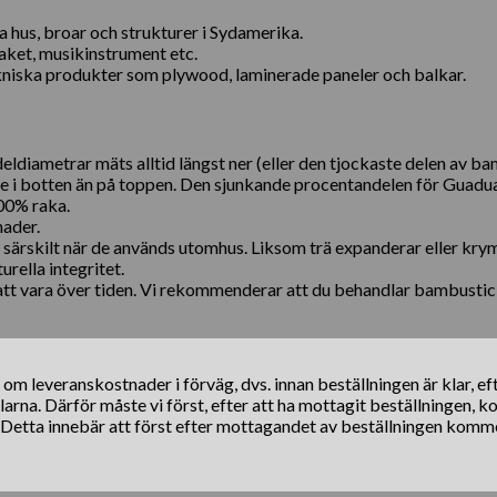
hus, broar och strukturer i Sydamerika.
aket, musikinstrument etc.
ekniska produkter som plywood, laminerade paneler och balkar.
ldiametrar mäts alltid längst ner (eller den tjockaste delen av b
re i botten än på toppen. Den sjunkande procentandelen för Guadu
00% raka.
nader.
 särskilt när de används utomhus. Liksom trä expanderar eller kr
rella integritet.
t vara över tiden. Vi rekommenderar att du behandlar bambusti
s om leveranskostnader i förväg, dvs. innan beställningen är klar, e
klarna. Därför måste vi först, efter att ha mottagit beställningen, 
. Detta innebär att först efter mottagandet av beställningen komm