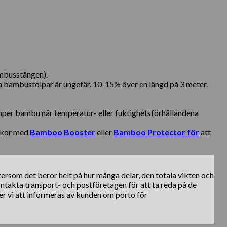
ambusstången).
a bambustolpar är ungefär. 10-15% över en längd på 3 meter.
ymper bambu när temperatur- eller fuktighetsförhållandena
ckor med
Bamboo Booster
eller
Bamboo Protector för
att
ftersom det beror helt på hur många delar, den totala vikten och
kontakta transport- och postföretagen för att ta reda på de
er vi att informeras av kunden om porto för