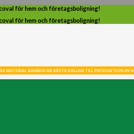
coval för hem och företagsboligning!
coval för hem och företagsboligning!
RA MATERIAL BAMBUS ÄR BÄSTA KÄLLAN TILL PRODUKTION AV 