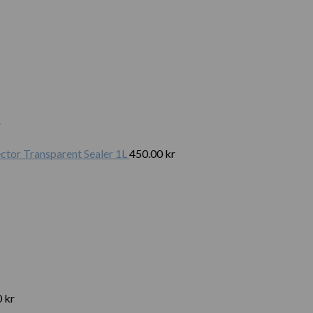
r
tor Transparent Sealer 1L
450.00
kr
0
kr