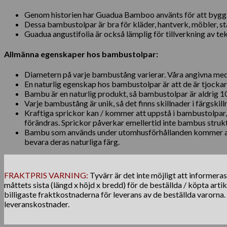
Genom historien har Guadua Bamboo använts för att bygga 
Dessa bambustolpar är bra för kläder, hantverk, möbler, st
Guadua angustifolia är också lämplig för tillverkning av t
Allmänna egenskaper hos bambustolpar:
Diametern på varje bambustång varierar. Våra angivna mede
En naturlig egenskap hos bambustolpar är att de är tjocka
Bambu är en naturlig produkt, så bambustolpar är aldrig 1
Varje bambustång är unik, så det finns skillnader i färgskill
Kraftiga sprickor kan / kommer att uppstå i bambustolpar,
förändras. Sprickor påverkar emellertid inte bambus struktu
Bambu som används under utomhusförhållanden kommer at
bevara deras naturliga färg.
FRAKTPRIS VARNING:
Tyvärr är det inte möjligt att informera
måttets sista (längd x höjd x bredd) för de beställda / köpta arti
billigaste fraktkostnaderna för leverans av de beställda varorna
leveranskostnader.