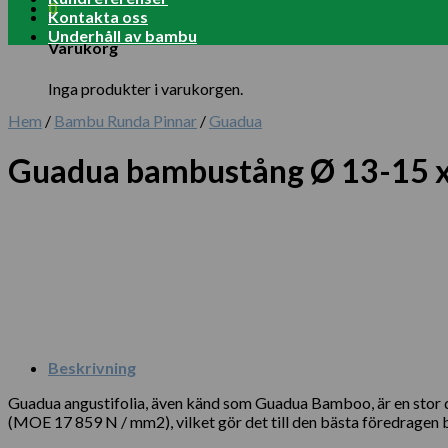
0
Kontakta oss
Underhåll av bambu
Varukorg
Inga produkter i varukorgen.
Hem
/
Bambu Runda Pinnar
/
Guadua
Guadua bambustång Ø 13-15 
Beskrivning
Guadua angustifolia, även känd som Guadua Bamboo, är en stor 
(MOE 17 859 N / mm2), vilket gör det till den bästa föredragen b