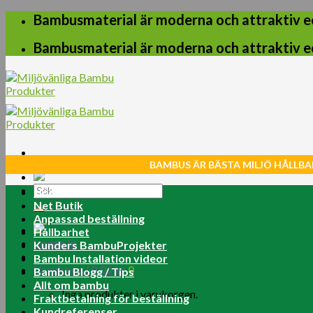
Skip
Bambusmaterial är moderna och attraktiv e
to
content
Bambusmaterial är moderna och attraktiv e
BAMBUS ÄR BÄSTA MILJÖ HÅLLBA
Sök
Home
efter:
Net Butik
Anpassad beställning
Hållbarhet
Logga in
Kunders BambuProjekter
Bambu Installation videor
Varukorg /
0.00
kr
0
Bambu Blogg / Tips
Allt om bambu
Inga produkter i varukorgen.
Fraktbetalning för beställning
Kundreferenser