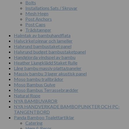
Bolts
Installations Sats / Skruvar
Mesh Hegn
Post Anchors
Post Caps
Trådstænger
Halmtak av bambuhandflata
Halvcirkel pinnar och lameller
Halvrund bambustaket panel
Halvrund budget bambustaketpanel
Handgjorda vindspel av bambu
Heather Ljungklädd Staket Rulle
Lång bambu massiv platta/paneler
Massiv bambu 3 lager akustisk panel
Moso bambu trallbrädor
Moso Bambus Gulve
Moso Bambus Terrassebrædder
Natural Rope
NYA BAMBUVAROR
NYA HANDVERKADE BAMBOPUNKTER OCH PC-
TANGENTBORD
Panda Bamboo Toalettartiklar
Catering
Hem & Resor