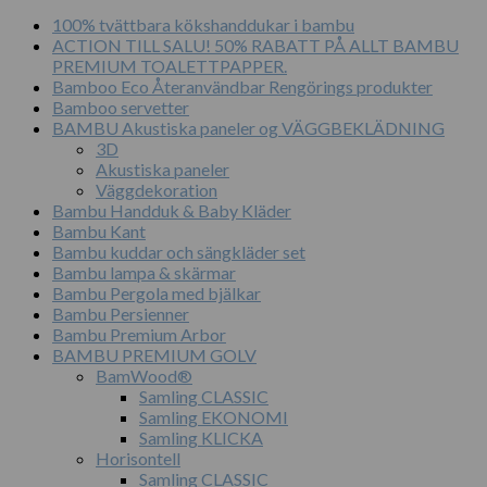
10
100% tvättbara kökshanddukar i bambu
x
ACTION TILL SALU! 50% RABATT PÅ ALLT BAMBU
10
PREMIUM TOALETTPAPPER.
Mesh
Bamboo Eco Återanvändbar Rengörings produkter
90
Bamboo servetter
x
BAMBU Akustiska paneler og VÄGGBEKLÄDNING
180
3D
cm
Akustiska paneler
mängd
Väggdekoration
Bambu Handduk & Baby Kläder
Bambu Kant
Bambu kuddar och sängkläder set
Bambu lampa & skärmar
Bambu Pergola med bjälkar
Bambu Persienner
Bambu Premium Arbor
BAMBU PREMIUM GOLV
BamWood®
Samling CLASSIC
Samling EKONOMI
Samling KLICKA
Horisontell
Samling CLASSIC