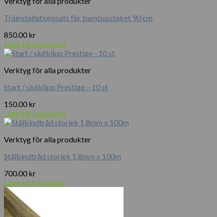
Verktyg för alla produkter
Träinstallationssats för bambusstaket 90 cm
850.00
kr
Lägg till i varukorg
Verktyg för alla produkter
Start / slutklipp Prestige – 10 st
150.00
kr
Lägg till i varukorg
Verktyg för alla produkter
Stålbindtråd storlek 1,8mm x 100m
700.00
kr
Lägg till i varukorg