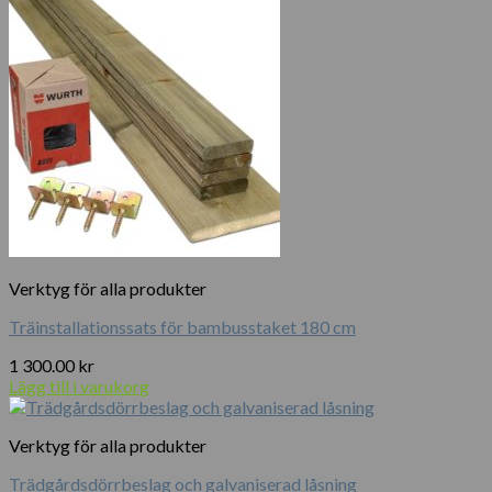
Verktyg för alla produkter
Träinstallationssats för bambusstaket 180 cm
1 300.00
kr
Lägg till i varukorg
Verktyg för alla produkter
Trädgårdsdörrbeslag och galvaniserad låsning