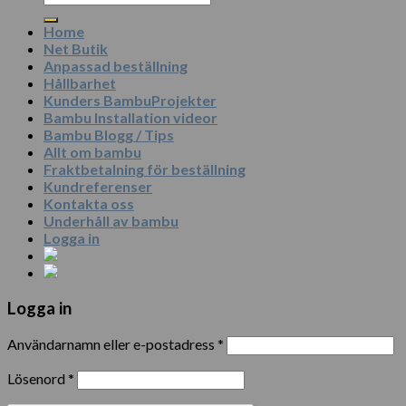
efter:
Home
Net Butik
Anpassad beställning
Hållbarhet
Kunders BambuProjekter
Bambu Installation videor
Bambu Blogg / Tips
Allt om bambu
Fraktbetalning för beställning
Kundreferenser
Kontakta oss
Underhåll av bambu
Logga in
Logga in
Användarnamn eller e-postadress
*
Lösenord
*