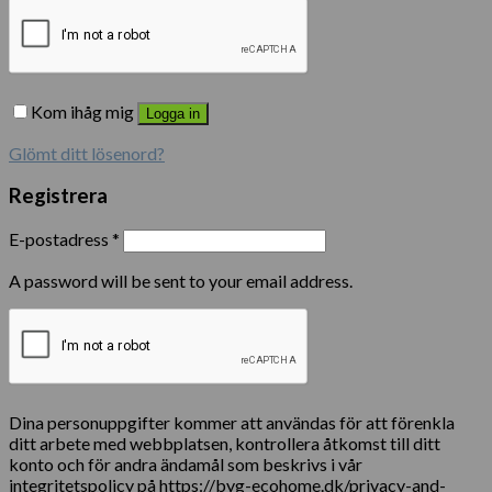
Kom ihåg mig
Logga in
Glömt ditt lösenord?
Registrera
E-postadress
*
A password will be sent to your email address.
Dina personuppgifter kommer att användas för att förenkla
ditt arbete med webbplatsen, kontrollera åtkomst till ditt
konto och för andra ändamål som beskrivs i vår
integritetspolicy på https://byg-ecohome.dk/privacy-and-