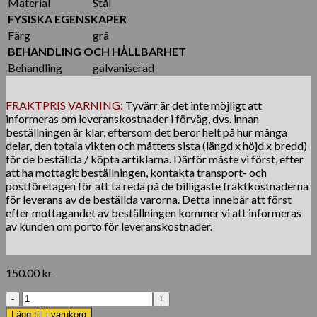
Material
Stål
FYSISKA EGENSKAPER
Färg
grå
BEHANDLING OCH HÅLLBARHET
Behandling
galvaniserad
FRAKTPRIS VARNING:
Tyvärr är det inte möjligt att
informeras om leveranskostnader i förväg, dvs. innan
beställningen är klar, eftersom det beror helt på hur många
delar, den totala vikten och måttets sista (längd x höjd x bredd)
för de beställda / köpta artiklarna. Därför måste vi först, efter
att ha mottagit beställningen, kontakta transport- och
postföretagen för att ta reda på de billigaste fraktkostnaderna
för leverans av de beställda varorna. Detta innebär att först
efter mottagandet av beställningen kommer vi att informeras
av kunden om porto för leveranskostnader.
150.00
kr
Mesh
Clips
Lägg till i varukorg