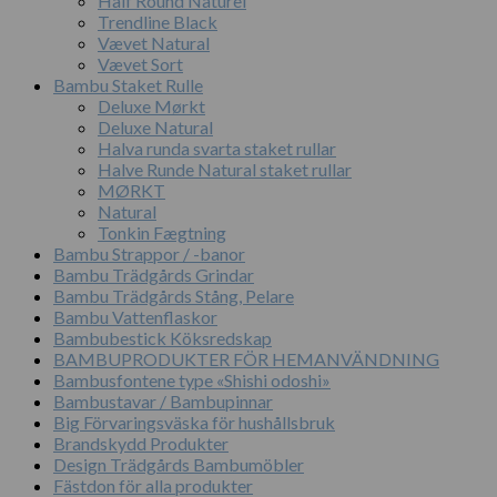
Half Round Naturel
Trendline Black
Vævet Natural
Vævet Sort
Bambu Staket Rulle
Deluxe Mørkt
Deluxe Natural
Halva runda svarta staket rullar
Halve Runde Natural staket rullar
MØRKT
Natural
Tonkin Fægtning
Bambu Strappor / -banor
Bambu Trädgårds Grindar
Bambu Trädgårds Stång, Pelare
Bambu Vattenflaskor
Bambubestick Köksredskap
BAMBUPRODUKTER FÖR HEMANVÄNDNING
Bambusfontene type «Shishi odoshi»
Bambustavar / Bambupinnar
Big Förvaringsväska för hushållsbruk
Brandskydd Produkter
Design Trädgårds Bambumöbler
Fästdon för alla produkter