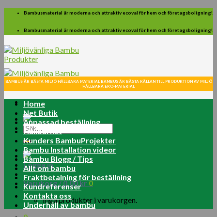
Skip
Bambusmaterial är moderna och attraktiv ecoval för hem och företagsboligning!
to
content
Bambusmaterial är moderna och attraktiv ecoval för hem och företagsboligning!
BAMBUS ÄR BÄSTA MILJÖ HÅLLBARA MATERIAL BAMBUS ÄR BÄSTA KÄLLAN TILL PRODUKTION AV MILJÖ
HÅLLBARA EKO-MATERIAL
Home
Net Butik
Anpassad beställning
Sök
Hållbarhet
efter:
Kunders BambuProjekter
Bambu Installation videor
Bambu Blogg / Tips
Logga in
Allt om bambu
Fraktbetalning för beställning
Varukorg /
0.00
kr
0
Kundreferenser
Kontakta oss
Inga produkter i varukorgen.
Underhåll av bambu
0