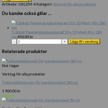
Galvanized
Artikelnr:
GKLEM-4
Kategori:
Verktyg för alla produkter
-
4
Du kanske också gillar …
st
mängd
Trådnät Panelerad galvaniserad 10 x 10 Mesh 90 x 180
cm
450.00
kr
Trådnät
Lägg till i varukorg
Panelerad
galvaniserad
Relaterade produkter
10
x
10
Slut i lager
Mesh
90
Verktyg för alla produkter
x
180
Träinstallationssats för bambusstaket 180 cm
cm
1 900.00
kr
mängd
Läs mer