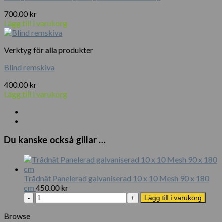
700.00
kr
Lägg till i varukorg
Verktyg för alla produkter
Blind remskiva
400.00
kr
Lägg till i varukorg
Du kanske också gillar …
Trådnät Panelerad galvaniserad 10 x 10 Mesh 90 x 180
cm
450.00
kr
Trådnät
Lägg till i varukorg
Panelerad
galvaniserad
Browse