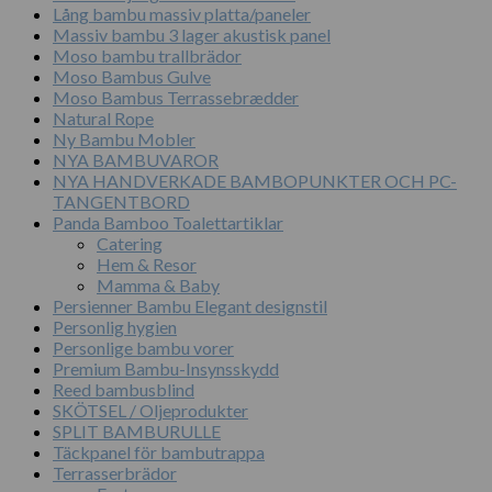
Lång bambu massiv platta/paneler
Massiv bambu 3 lager akustisk panel
Moso bambu trallbrädor
Moso Bambus Gulve
Moso Bambus Terrassebrædder
Natural Rope
Ny Bambu Mobler
NYA BAMBUVAROR
NYA HANDVERKADE BAMBOPUNKTER OCH PC-
TANGENTBORD
Panda Bamboo Toalettartiklar
Catering
Hem & Resor
Mamma & Baby
Persienner Bambu Elegant designstil
Personlig hygien
Personlige bambu vorer
Premium Bambu-Insynsskydd
Reed bambusblind
SKÖTSEL / Oljeprodukter
SPLIT BAMBURULLE
Täckpanel för bambutrappa
Terrasserbrädor