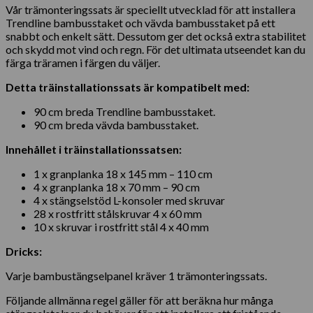
Vår trämonteringssats är speciellt utvecklad för att installera
Trendline bambusstaket och vävda bambusstaket på ett
snabbt och enkelt sätt. Dessutom ger det också extra stabilitet
och skydd mot vind och regn. För det ultimata utseendet kan du
färga träramen i färgen du väljer.
Detta träinstallationssats är kompatibelt med:
90 cm breda Trendline bambusstaket.
90 cm breda vävda bambusstaket.
Innehållet i träinstallationssatsen:
1 x granplanka 18 x 145 mm – 110 cm
4 x granplanka 18 x 70 mm – 90 cm
4 x stängselstöd L-konsoler med skruvar
28 x rostfritt stålskruvar 4 x 60 mm
10 x skruvar i rostfritt stål 4 x 40 mm
Dricks:
Varje bambustängselpanel kräver 1 trämonteringssats.
Följande allmänna regel gäller för att beräkna hur många