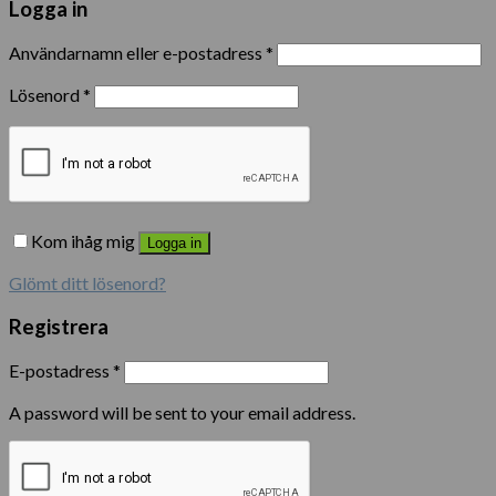
Logga in
Användarnamn eller e-postadress
*
Lösenord
*
Kom ihåg mig
Logga in
Glömt ditt lösenord?
Registrera
E-postadress
*
A password will be sent to your email address.