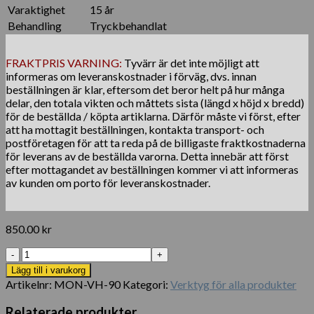
Varaktighet
15 år
Behandling
Tryckbehandlat
FRAKTPRIS VARNING:
Tyvärr är det inte möjligt att
informeras om leveranskostnader i förväg, dvs. innan
beställningen är klar, eftersom det beror helt på hur många
delar, den totala vikten och måttets sista (längd x höjd x bredd)
för de beställda / köpta artiklarna. Därför måste vi först, efter
att ha mottagit beställningen, kontakta transport- och
postföretagen för att ta reda på de billigaste fraktkostnaderna
för leverans av de beställda varorna. Detta innebär att först
efter mottagandet av beställningen kommer vi att informeras
av kunden om porto för leveranskostnader.
850.00
kr
Träinstallationssats
för
Lägg till i varukorg
bambusstaket
Artikelnr:
MON-VH-90
Kategori:
Verktyg för alla produkter
90
cm
Relaterade produkter