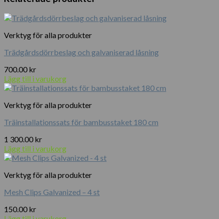
mängd
Verktyg för alla produkter
Trädgårdsdörrbeslag och galvaniserad låsning
700.00
kr
Lägg till i varukorg
Verktyg för alla produkter
Träinstallationssats för bambusstaket 180 cm
1 300.00
kr
Lägg till i varukorg
Verktyg för alla produkter
Mesh Clips Galvanized – 4 st
150.00
kr
Lägg till i varukorg