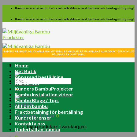
Skip
Bambusmaterial är moderna och attraktiv ecoval för hem och företagsboligning!
to
content
Bambusmaterial är moderna och attraktiv ecoval för hem och företagsboligning!
BAMBUS ÄR BÄSTA MILJÖ HÅLLBARA MATERIAL BAMBUS ÄR BÄSTA KÄLLAN TILL PRODUKTION AV MILJÖ
HÅLLBARA EKO-MATERIAL
Home
Net Butik
Anpassad beställning
Sök
Hållbarhet
efter:
Kunders BambuProjekter
Bambu Installation videor
Bambu Blogg / Tips
Logga in
Allt om bambu
Fraktbetalning för beställning
Varukorg /
0.00
kr
0
Kundreferenser
Kontakta oss
Inga produkter i varukorgen.
Underhåll av bambu
0