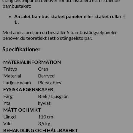
stängselstolpar du behöver för att installera ett fristående
bambustaket:
Antalet bambus staket paneler eller staket rullar +
1
.
Med andra ord, om du beställer 5 bambustängselpaneler
behöver du teoretiskt sett 6 stängselstolpar.
Specifikationer
MATERIALINFORMATION
Trätyp
Gran
Material
Barrved
Latijnse naam
Picea abies
FYSISKA EGENSKAPER
Färg
Blek / Ljusgrön
Yta
hyvlat
MÅTT OCH VIKT
Längd
110 cm
Vikt
3,5 kg
BEHANDLING OCH HÅLLBARHET