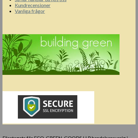
Kundrecensioner
Vanliga frågor
Företagets för ECO-GREEN-GOODS LLP handelsansvarig i