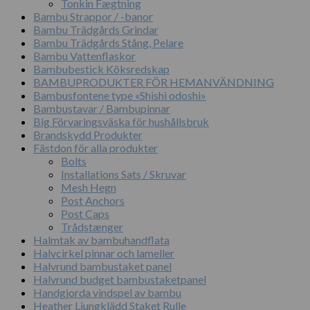
Tonkin Fægtning
Bambu Strappor / -banor
Bambu Trädgårds Grindar
Bambu Trädgårds Stång, Pelare
Bambu Vattenflaskor
Bambubestick Köksredskap
BAMBUPRODUKTER FÖR HEMANVÄNDNING
Bambusfontene type «Shishi odoshi»
Bambustavar / Bambupinnar
Big Förvaringsväska för hushållsbruk
Brandskydd Produkter
Fästdon för alla produkter
Bolts
Installations Sats / Skruvar
Mesh Hegn
Post Anchors
Post Caps
Trådstænger
Halmtak av bambuhandflata
Halvcirkel pinnar och lameller
Halvrund bambustaket panel
Halvrund budget bambustaketpanel
Handgjorda vindspel av bambu
Heather Ljungklädd Staket Rulle