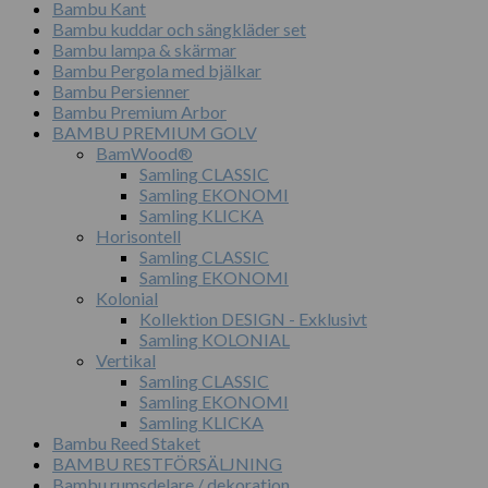
Bambu Kant
Bambu kuddar och sängkläder set
Bambu lampa & skärmar
Bambu Pergola med bjälkar
Bambu Persienner
Bambu Premium Arbor
BAMBU PREMIUM GOLV
BamWood®
Samling CLASSIC
Samling EKONOMI
Samling KLICKA
Horisontell
Samling CLASSIC
Samling EKONOMI
Kolonial
Kollektion DESIGN - Exklusivt
Samling KOLONIAL
Vertikal
Samling CLASSIC
Samling EKONOMI
Samling KLICKA
Bambu Reed Staket
BAMBU RESTFÖRSÄLJNING
Bambu rumsdelare / dekoration