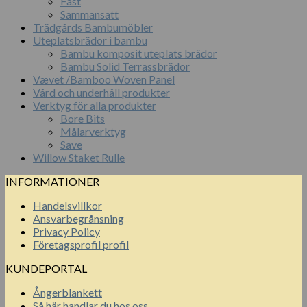
Fast
Sammansatt
Trädgårds Bambumöbler
Uteplatsbrädor i bambu
Bambu komposit uteplats brädor
Bambu Solid Terrassbrädor
Vævet /Bamboo Woven Panel
Vård och underhåll produkter
Verktyg för alla produkter
Bore Bits
Målarverktyg
Save
Willow Staket Rulle
INFORMATIONER
Handelsvillkor
Ansvarbegrånsning
Privacy Policy
Företagsprofil profil
KUNDEPORTAL
Ångerblankett
Så här handlar du hos oss