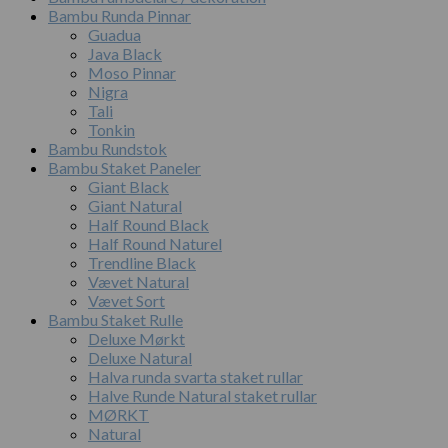
Bambu Runda Pinnar
Guadua
Java Black
Moso Pinnar
Nigra
Tali
Tonkin
Bambu Rundstok
Bambu Staket Paneler
Giant Black
Giant Natural
Half Round Black
Half Round Naturel
Trendline Black
Vævet Natural
Vævet Sort
Bambu Staket Rulle
Deluxe Mørkt
Deluxe Natural
Halva runda svarta staket rullar
Halve Runde Natural staket rullar
MØRKT
Natural