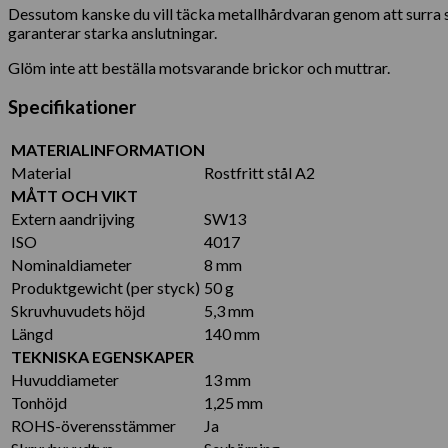
Dessutom kanske du vill täcka metallhårdvaran genom att surra 
garanterar starka anslutningar.
Glöm inte att beställa motsvarande brickor och muttrar.
Specifikationer
MATERIALINFORMATION
Material
Rostfritt stål A2
MÅTT OCH VIKT
Extern aandrijving
SW13
ISO
4017
Nominaldiameter
8 mm
Produktgewicht (per styck)
50 g
Skruvhuvudets höjd
5,3 mm
Längd
140 mm
TEKNISKA EGENSKAPER
Huvuddiameter
13 mm
Tonhöjd
1,25 mm
ROHS-överensstämmer
Ja