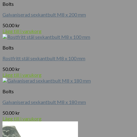
Bolts
Galvaniserad sexkantbult M8 x 200 mm
50.00
kr
Lägg till i varukorg
Bolts
Rostfritt stål sexkantbult M8 x 100 mm
50.00
kr
Lägg till i varukorg
Bolts
Galvaniserad sexkantbult M8 x 180 mm
50.00
kr
Lägg till i varukorg