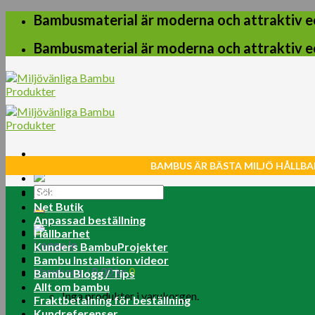
Skip
Bambusmaterial är moderna och attraktiv e
to
content
Bambusmaterial är moderna och attraktiv e
BAMBUS ÄR BÄSTA MILJÖ HÅLLBA
Sök
Home
efter:
Net Butik
Anpassad beställning
Hållbarhet
Logga in
Kunders BambuProjekter
Bambu Installation videor
Varukorg /
0.00
kr
0
Bambu Blogg / Tips
Allt om bambu
Inga produkter i varukorgen.
Fraktbetalning för beställning
Kundreferenser