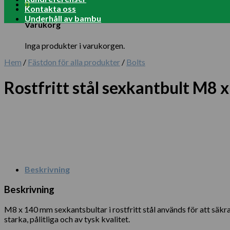
0
Kontakta oss
Underhåll av bambu
Varukorg
Inga produkter i varukorgen.
Hem
/
Fästdon för alla produkter
/
Bolts
Rostfritt stål sexkantbult M8
Beskrivning
Beskrivning
M8 x 140 mm sexkantsbultar i rostfritt stål används för att säkr
starka, pålitliga och av tysk kvalitet.