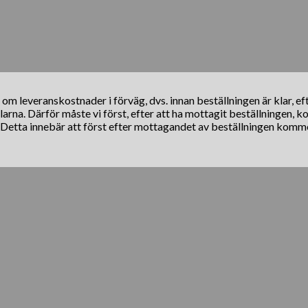
s om leveranskostnader i förväg, dvs. innan beställningen är klar, e
klarna. Därför måste vi först, efter att ha mottagit beställningen, 
. Detta innebär att först efter mottagandet av beställningen komm