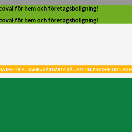
coval för hem och företagsboligning!
coval för hem och företagsboligning!
RA MATERIAL BAMBUS ÄR BÄSTA KÄLLAN TILL PRODUKTION AV 