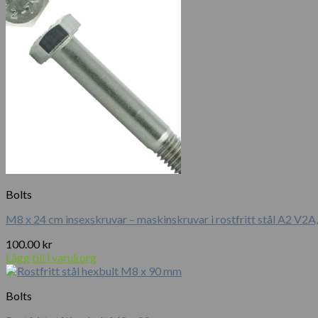
Bolts
M8 x 24 cm insexskruvar – maskinskruvar i rostfritt stål A2 V2
100.00
kr
Lägg till i varukorg
Bolts