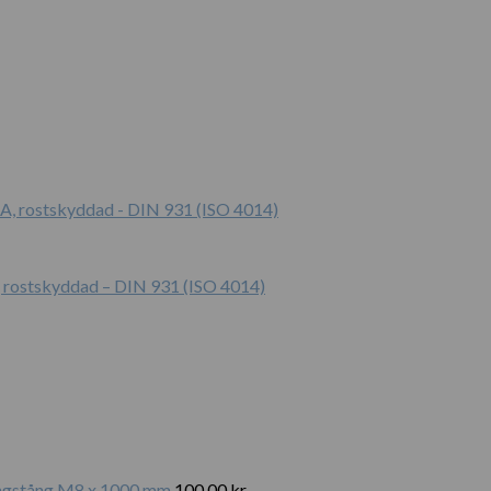
A, rostskyddad – DIN 931 (ISO 4014)
gängstång M8 x 1000 mm
100.00
kr