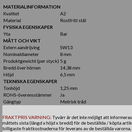
MATERIALINFORMATION
Kvalitet
A2
Material
Rostfritt stål
FYSISKA EGENSKAPER
Yta
Bar
MÅTT OCH VIKT
Extern aandrijving
SW13
Nominaldiameter
8 mm
Produktgewicht (per styck)
5 g
Bredd över hörnen
14,38 mm
Höjd
6,5 mm
TEKNISKA EGENSKAPER
Tonhöjd
1,25 mm
ROHS-överensstämmer
Ja
Gängtyp
Metrisk tråd
FRAKTPRIS VARNING:
Tyvärr är det inte möjligt att informera
måttets sista (längd x höjd x bredd) för de beställda / köpta arti
billigaste fraktkostnaderna för leverans av de beställda varorna