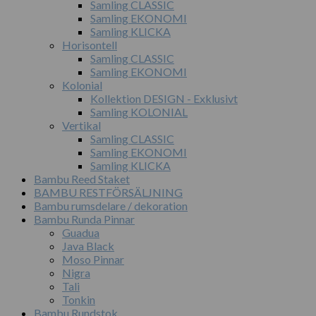
Samling CLASSIC
Samling EKONOMI
Samling KLICKA
Horisontell
Samling CLASSIC
Samling EKONOMI
Kolonial
Kollektion DESIGN - Exklusivt
Samling KOLONIAL
Vertikal
Samling CLASSIC
Samling EKONOMI
Samling KLICKA
Bambu Reed Staket
BAMBU RESTFÖRSÄLJNING
Bambu rumsdelare / dekoration
Bambu Runda Pinnar
Guadua
Java Black
Moso Pinnar
Nigra
Tali
Tonkin
Bambu Rundstok