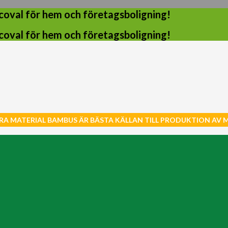
coval för hem och företagsboligning!
coval för hem och företagsboligning!
RA MATERIAL BAMBUS ÄR BÄSTA KÄLLAN TILL PRODUKTION AV 