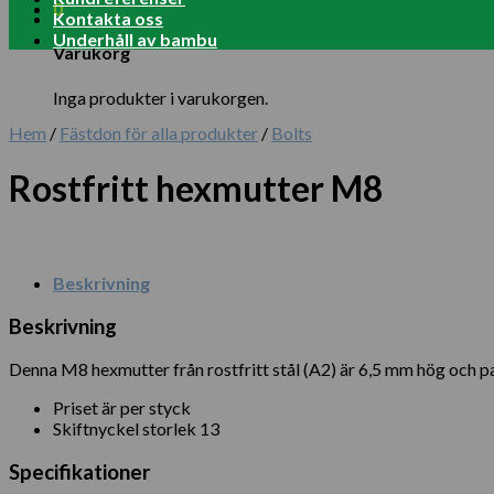
0
Kontakta oss
Underhåll av bambu
Varukorg
Inga produkter i varukorgen.
Hem
/
Fästdon för alla produkter
/
Bolts
Rostfritt hexmutter M8
Beskrivning
Beskrivning
Denna M8 hexmutter från rostfritt stål (A2) är 6,5 mm hög och pa
Priset är per styck
Skiftnyckel storlek 13
Specifikationer