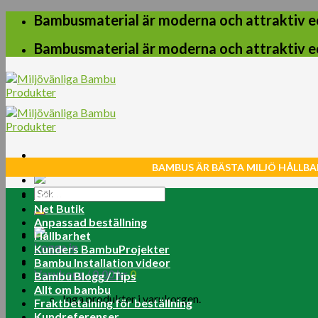
Skip
Bambusmaterial är moderna och attraktiv e
to
content
Bambusmaterial är moderna och attraktiv e
BAMBUS ÄR BÄSTA MILJÖ HÅLLBA
Sök
Home
efter:
Net Butik
Anpassad beställning
Hållbarhet
Logga in
Kunders BambuProjekter
Bambu Installation videor
Varukorg /
0.00
kr
0
Bambu Blogg / Tips
Allt om bambu
Inga produkter i varukorgen.
Fraktbetalning för beställning
Kundreferenser