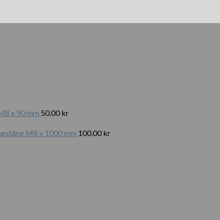
t M8 x 90 mm
50.00
kr
gängstång M8 x 1000 mm
100.00
kr