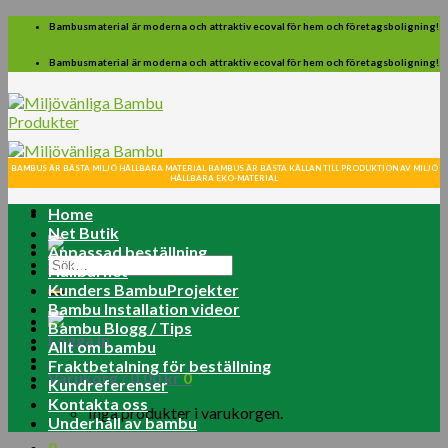
Skip
Bambusmaterial är moderna och attraktiv ecoval för hem och företagsboligning!
to
content
Bambusmaterial är moderna och attraktiv ecoval för hem och företagsboligning!
BAMBUS ÄR BÄSTA MILJÖ HÅLLBARA MATERIAL BAMBUS ÄR BÄSTA KÄLLAN TILL PRODUKTION AV MILJÖ
HÅLLBARA EKO-MATERIAL
Home
Net Butik
Anpassad beställning
Sök
Hållbarhet
efter:
Kunders BambuProjekter
Bambu Installation videor
Bambu Blogg / Tips
Logga in
Allt om bambu
Fraktbetalning för beställning
Varukorg /
0.00
kr
0
Kundreferenser
Kontakta oss
Inga produkter i varukorgen.
Underhåll av bambu
0