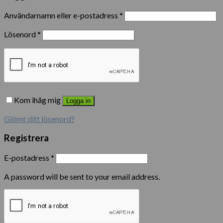
Användarnamn eller e-postadress
*
Lösenord
*
Kom ihåg mig
Logga in
Glömt ditt lösenord?
Registrera
E-postadress
*
A password will be sent to your email address.