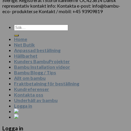
Sverige. Registrerat i Storbritannien nr OC423614 Dansk
representativ kontakt info: Kontakta e-post: info@bambu-
eco- produkter.se Kontakt / mobil: +45 93909819
Sök
efter:
Home
Net Butik
Anpassad beställning
Hållbarhet
Kunders BambuProjekter
Bambu Installation videor
Bambu Blogg / Tips
Allt om bambu
Fraktbetalning för beställning
Kundreferenser
Kontakta oss
Underhåll av bambu
Logga in
Logga in