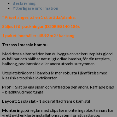
Beskrivning
Ytterligare information
* Priset anges på en 1 st bräda/planka.
Säljes i förpackningar (D20BIES140.186).
1 paket innehåller: 48.92 m2 / kartong
Terrass i massiv bambu.
Med dessa altanbrädor kan du bygga en vacker uteplats gjord
av hållbar och hållbar naturligt odlad bambu, för din uteplats,
balkong, poolområde eller andra utomhusutrymmen.
Uteplatsbrädorna i bambu är mer robusta i jämförelse med
klassiska tropiska lövträsorter.
Profil:
Slät på ena sidan och räfflad på den andra. Räfflade blad
– bladhuvud med tunga
Layout:
1 sida slät – 1 sida räfflad fransk kam stil
Montering:
på reglar med clips (se monteringsblad) annars har
vi ett nytt enklaste installationssystem för att sätta upp