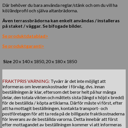
Där behöver du bara använda reglar/stänk och om du vill ha
köl/ändprofil och själva altanbrädorna.
Även terrassbrädorna kan enkelt användas / installeras
på staket / väggar. Se bifogade bilder.
Se produktdatablad>
Se produktgaranti>
Size
20 x 140 x 1850, 20 x 180 x 1850
FRAKTPRIS VARNING:
Tyvärr är det inte möjligt att
informeras om leveranskostnader i förväg, dvs. innan
beställningen är klar, eftersom det beror helt på hur många
delar, den totala vikten och måttets sista (längd x höjd x bredd)
för de beställda / köpta artiklarna. Därför måste vi först, efter
att ha mottagit beställningen, kontakta transport- och
postföretagen för att ta reda på de billigaste fraktkostnaderna
för leverans av de beställda varorna. Detta innebär att först
efter mottagandet av beställningen kommer vi att informeras