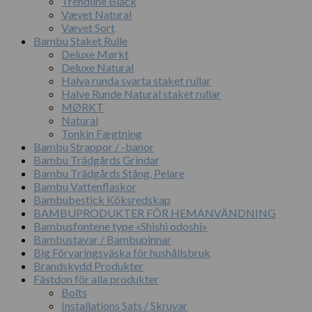
Trendline Black
Vævet Natural
Vævet Sort
Bambu Staket Rulle
Deluxe Mørkt
Deluxe Natural
Halva runda svarta staket rullar
Halve Runde Natural staket rullar
MØRKT
Natural
Tonkin Fægtning
Bambu Strappor / -banor
Bambu Trädgårds Grindar
Bambu Trädgårds Stång, Pelare
Bambu Vattenflaskor
Bambubestick Köksredskap
BAMBUPRODUKTER FÖR HEMANVÄNDNING
Bambusfontene type «Shishi odoshi»
Bambustavar / Bambupinnar
Big Förvaringsväska för hushållsbruk
Brandskydd Produkter
Fästdon för alla produkter
Bolts
Installations Sats / Skruvar