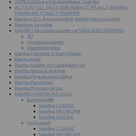
100% tvättbara kökshanddukar i bambu
ACTION TILL SALU! 50% RABATT PÅ ALLT BAMBU
PREMIUM TOALETTPAPPER.
Bamboo Eco Återanvändbar Rengörings produkter
Bamboo servetter
BAMBU Akustiska paneler og VÄGGBEKLÄDNING
3D
Akustiska paneler
Väggdekoration
Bambu Handduk & Baby Kläder
Bambu Kant
Bambu kuddar och sängkläder set
Bambu lampa & skärmar
Bambu Pergola med bjälkar
Bambu Persienner
Bambu Premium Arbor
BAMBU PREMIUM GOLV
BamWood®
Samling CLASSIC
Samling EKONOMI
Samling KLICKA
Horisontell
Samling CLASSIC
Samling EKONOMI