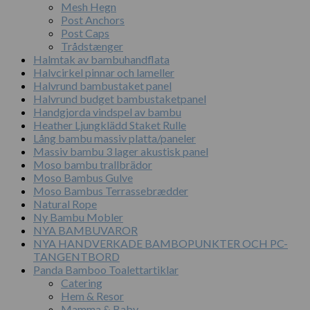
Mesh Hegn
Post Anchors
Post Caps
Trådstænger
Halmtak av bambuhandflata
Halvcirkel pinnar och lameller
Halvrund bambustaket panel
Halvrund budget bambustaketpanel
Handgjorda vindspel av bambu
Heather Ljungklädd Staket Rulle
Lång bambu massiv platta/paneler
Massiv bambu 3 lager akustisk panel
Moso bambu trallbrädor
Moso Bambus Gulve
Moso Bambus Terrassebrædder
Natural Rope
Ny Bambu Mobler
NYA BAMBUVAROR
NYA HANDVERKADE BAMBOPUNKTER OCH PC-
TANGENTBORD
Panda Bamboo Toalettartiklar
Catering
Hem & Resor
Mamma & Baby