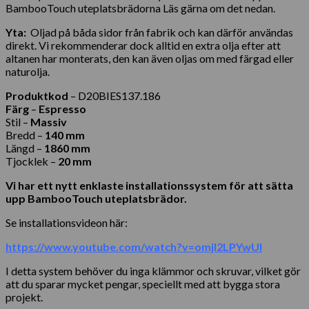
BambooTouch uteplatsbrädorna Läs gärna om det nedan.
Yta:
Oljad på båda sidor från fabrik och kan därför användas
direkt. Vi rekommenderar dock alltid en extra olja efter att
altanen har monterats, den kan även oljas om med färgad eller
naturolja.
Produktkod
– D20BIES137.186
Färg
–
Espresso
Stil –
Massiv
Bredd –
140 mm
Längd –
1860 mm
Tjocklek –
20 mm
Vi har ett nytt enklaste installationssystem för att sätta
upp BambooTouch uteplatsbrädor.
Se installationsvideon här:
https://www.youtube.com/watch?v=omjI2LPYwUI
I detta system behöver du inga klämmor och skruvar, vilket gör
att du sparar mycket pengar, speciellt med att bygga stora
projekt.