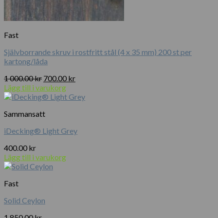
Fast
Självborrande skruv i rostfritt stål (4 x 35 mm) 200 st per
kartong/låda
Det
Det
1 000.00
kr
700.00
kr
ursprungliga
nuvarande
Lägg till i varukorg
priset
priset
var:
är:
Sammansatt
1
700.00 kr.
000.00 kr.
iDecking® Light Grey
400.00
kr
Lägg till i varukorg
Fast
Solid Ceylon
1 850.00
kr