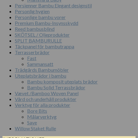
Persienner Bambu Elegant designstil
Personlig hygien
Personlige bambu vorer
Premium Bambu-Insynsskydd
Reed bambusblind
SKÖTSEL / Oljeprodukter
SPLIT BAMBURULLE
Täckpanel för bambutrappa
Terrasserbrädor
Fast
Sammansatt
Trädgårds Bambumöbler
Uteplatsbrädor i bambu
Bambu komposit uteplats brädor
Bambu Solid Terrassbrädor
Vævet /Bamboo Woven Panel
Vård och underhåll produkter
Verktyg för alla produkter
Bore Bits
Målarverktyg
Save
Willow Staket Rulle