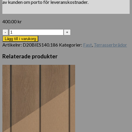
av kunden om porto för leveranskostnader.
400.00
kr
Solid
Espresso
Lägg till i varukorg
iDecking
Artikelnr:
D20BIES140.186
Kategorier:
Fast
,
Terrasserbrädor
Easyclick
mängd
Relaterade produkter