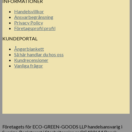
INFORMATIONER
Handelsvillkor
Ansvarbegrånsning
Privacy Policy
Företagsprofil profil
KUNDEPORTAL
Ångerblankett
Så här handlar du hos oss
Kundrecensioner
Vanliga frågor
Företagets för ECO-GREEN-GOODS LLP handelsansvarig i