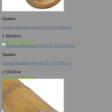
Guadua
Guadua Bamboo Pole Ø 14-15 x 200 cm
1 700.00
kr
Lägg till i varukorg
Guadua
Guadua Bamboo Pole Ø 11-13 x 500 cm
2 150.00
kr
Lägg till i varukorg