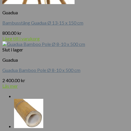
Guadua
Bambusstång Guadua Ø 13-15 x 150 cm
800.00
kr
Lägg till i varukorg
Slut i lager
Guadua
Guadua Bamboo Pole Ø 8-10 x 500 cm
2 400.00
kr
Läs mer