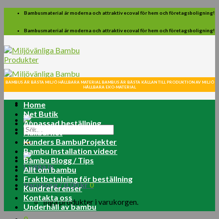
Skip
Bambusmaterial är moderna och attraktiv ecoval för hem och företagsboligning!
to
content
Bambusmaterial är moderna och attraktiv ecoval för hem och företagsboligning!
BAMBUS ÄR BÄSTA MILJÖ HÅLLBARA MATERIAL BAMBUS ÄR BÄSTA KÄLLAN TILL PRODUKTION AV MILJÖ
HÅLLBARA EKO-MATERIAL
Home
Net Butik
Anpassad beställning
Sök
Hållbarhet
efter:
Kunders BambuProjekter
Bambu Installation videor
Bambu Blogg / Tips
Logga in
Allt om bambu
Fraktbetalning för beställning
Varukorg /
0.00
kr
0
Kundreferenser
Kontakta oss
Inga produkter i varukorgen.
Underhåll av bambu
0