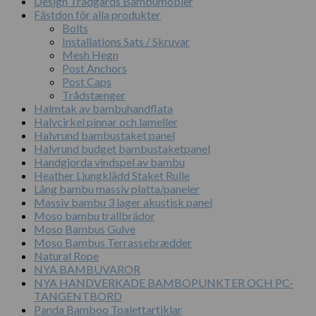
Design Trädgårds Bambumöbler
Fästdon för alla produkter
Bolts
Installations Sats / Skruvar
Mesh Hegn
Post Anchors
Post Caps
Trådstænger
Halmtak av bambuhandflata
Halvcirkel pinnar och lameller
Halvrund bambustaket panel
Halvrund budget bambustaketpanel
Handgjorda vindspel av bambu
Heather Ljungklädd Staket Rulle
Lång bambu massiv platta/paneler
Massiv bambu 3 lager akustisk panel
Moso bambu trallbrädor
Moso Bambus Gulve
Moso Bambus Terrassebrædder
Natural Rope
NYA BAMBUVAROR
NYA HANDVERKADE BAMBOPUNKTER OCH PC-
TANGENTBORD
Panda Bamboo Toalettartiklar