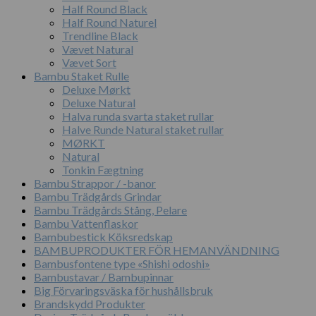
Half Round Black
Half Round Naturel
Trendline Black
Vævet Natural
Vævet Sort
Bambu Staket Rulle
Deluxe Mørkt
Deluxe Natural
Halva runda svarta staket rullar
Halve Runde Natural staket rullar
MØRKT
Natural
Tonkin Fægtning
Bambu Strappor / -banor
Bambu Trädgårds Grindar
Bambu Trädgårds Stång, Pelare
Bambu Vattenflaskor
Bambubestick Köksredskap
BAMBUPRODUKTER FÖR HEMANVÄNDNING
Bambusfontene type «Shishi odoshi»
Bambustavar / Bambupinnar
Big Förvaringsväska för hushållsbruk
Brandskydd Produkter