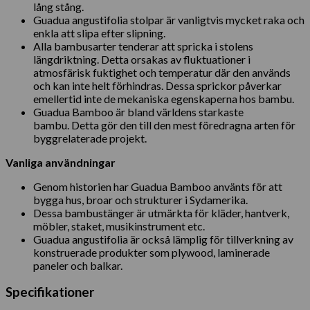
lång stång.
Guadua angustifolia stolpar är vanligtvis mycket raka och
enkla att slipa efter slipning.
Alla bambusarter tenderar att spricka i stolens
längdriktning. Detta orsakas av fluktuationer i
atmosfärisk fuktighet och temperatur där den används
och kan inte helt förhindras. Dessa sprickor påverkar
emellertid inte de mekaniska egenskaperna hos bambu.
Guadua Bamboo är bland världens starkaste
bambu. Detta gör den till den mest föredragna arten för
byggrelaterade projekt.
Vanliga användningar
Genom historien har Guadua Bamboo använts för att
bygga hus, broar och strukturer i Sydamerika.
Dessa bambustänger är utmärkta för kläder, hantverk,
möbler, staket, musikinstrument etc.
Guadua angustifolia är också lämplig för tillverkning av
konstruerade produkter som plywood, laminerade
paneler och balkar.
Specifikationer