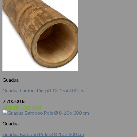
Guadua
Guadua bambustång Ø 13-15 x 400 cm
2 700.00
kr
Lägg till i varukorg
Guadua
Guadua Bamboo Pole Ø 8-10 x 300 cm