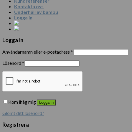
Kundreferenser
Kontakta oss
Underhåll av bambu
Logga in
Logga in
Användarnamn eller e-postadress
*
Lösenord
*
Kom ihåg mig
Logga in
Glömt ditt lösenord?
Registrera