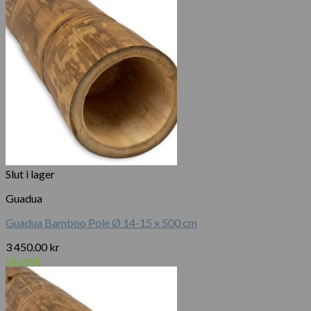
Slut i lager
Guadua
Guadua Bamboo Pole Ø 14-15 x 500 cm
3 450.00
kr
Läs mer