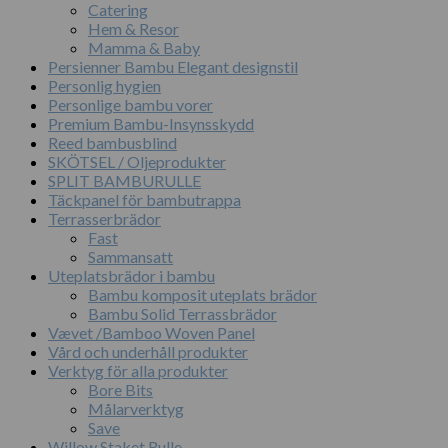
Catering
Hem & Resor
Mamma & Baby
Persienner Bambu Elegant designstil
Personlig hygien
Personlige bambu vorer
Premium Bambu-Insynsskydd
Reed bambusblind
SKÖTSEL / Oljeprodukter
SPLIT BAMBURULLE
Täckpanel för bambutrappa
Terrasserbrädor
Fast
Sammansatt
Uteplatsbrädor i bambu
Bambu komposit uteplats brädor
Bambu Solid Terrassbrädor
Vævet /Bamboo Woven Panel
Vård och underhåll produkter
Verktyg för alla produkter
Bore Bits
Målarverktyg
Save
Willow Staket Rulle