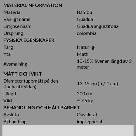
MATERIALINFORMATION
Material
Bambu
Vanligt namn
Guadua
Latijnse naam
Guadua angustifolia
Ursprung
colombia
FYSISKA EGENSKAPER
Färg
Naturlig
Yta
Matt
10-15% över en längd av 3
Avsmalning
meter
MÅTT OCH VIKT
Diameter (uppmätt på den
13-15 cm ( +/-1 cm)
tjockaste sidan)
Längd
200 cm
Vikt
± 7,6 kg
BEHANDLING OCH HÅLLBARHET
Avsluta
Oavslutat
Behandling
impregnerat