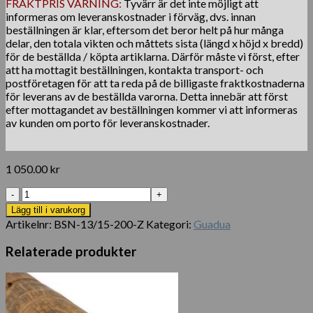
FRAKTPRIS VARNING:
Tyvärr är det inte möjligt att
informeras om leveranskostnader i förväg, dvs. innan
beställningen är klar, eftersom det beror helt på hur många
delar, den totala vikten och måttets sista (längd x höjd x bredd)
för de beställda / köpta artiklarna. Därför måste vi först, efter
att ha mottagit beställningen, kontakta transport- och
postföretagen för att ta reda på de billigaste fraktkostnaderna
för leverans av de beställda varorna. Detta innebär att först
efter mottagandet av beställningen kommer vi att informeras
av kunden om porto för leveranskostnader.
1 050.00
kr
Bambusstång
Guadua
Lägg till i varukorg
Ø
Artikelnr:
BSN-13/15-200-Z
Kategori:
Guadua
13-
15
Relaterade produkter
x
200
cm
mängd