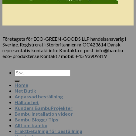
Företagets för ECO-GREEN-GOODS LLP handelsansvarig i
Sverige. Registrerat i Storbritannien nr OC423614 Dansk
representativ kontakt info: Kontakta e-post: info@bambu-
eco- produkter.se Kontakt / mobil: +45 93909819
Sök
efter:
Home
Net Butik
Anpassad beställning
Hållbarhet
Kunders BambuProjekter
Bambu Installation videor
Bambu Blogg / Tips
Allt om bambu
Fraktbetalning för beställning