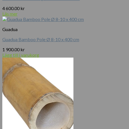
4 600.00
kr
Läs mer
Guadua
Guadua Bamboo Pole Ø 8-10 x 400 cm
1 900.00
kr
Lägg till i varukorg