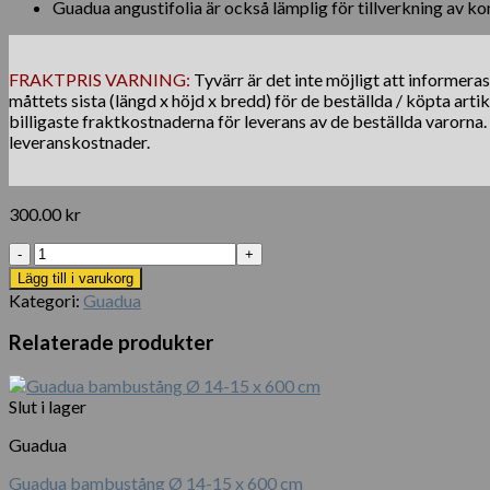
Guadua angustifolia är också lämplig för tillverkning av 
FRAKTPRIS VARNING:
Tyvärr är det inte möjligt att informera
måttets sista (längd x höjd x bredd) för de beställda / köpta arti
billigaste fraktkostnaderna för leverans av de beställda varorna
leveranskostnader.
300.00
kr
Bambusstång
Guadua
Lägg till i varukorg
Ø
Kategori:
Guadua
7-
9
Relaterade produkter
x
100
cm
Slut i lager
mängd
Guadua
Guadua bambustång Ø 14-15 x 600 cm