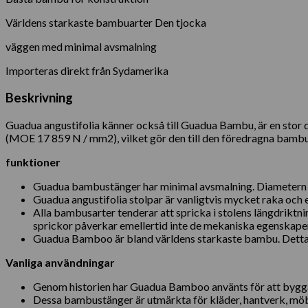
Världens starkaste bambuarter Den tjocka
väggen med minimal avsmalning
Importeras direkt från Sydamerika
Beskrivning
Guadua angustifolia känner också till Guadua Bambu, är en sto
(MOE 17 859 N / mm2), vilket gör den till den föredragna bambu b
funktioner
Guadua bambustänger har minimal avsmalning. Diametern fa
Guadua angustifolia stolpar är vanligtvis mycket raka och en
Alla bambusarter tenderar att spricka i stolens längdriktni
sprickor påverkar emellertid inte de mekaniska egenskap
Guadua Bamboo är bland världens starkaste bambu. Detta g
Vanliga användningar
Genom historien har Guadua Bamboo använts för att bygga 
Dessa bambustänger är utmärkta för kläder, hantverk, möbl