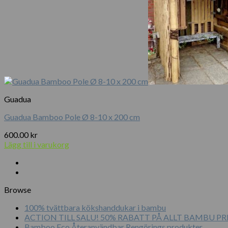
Guadua
Guadua Bamboo Pole Ø 8-10 x 200 cm
600.00
kr
Lägg till i varukorg
Browse
100% tvättbara kökshanddukar i bambu
ACTION TILL SALU! 50% RABATT PÅ ALLT BAMBU 
Bamboo Eco Återanvändbar Rengörings produkter