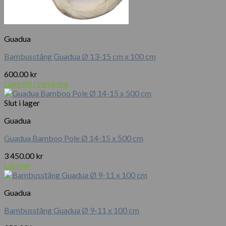
Guadua
Bambusstång Guadua Ø 13-15 cm x 100 cm
600.00
kr
Lägg till i varukorg
Slut i lager
Guadua
Guadua Bamboo Pole Ø 14-15 x 500 cm
3 450.00
kr
Läs mer
Guadua
Bambusstång Guadua Ø 9-11 x 100 cm