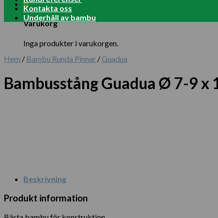
0
Kontakta oss
Underhåll av bambu
Varukorg
Inga produkter i varukorgen.
Hem
/
Bambu Runda Pinnar
/
Guadua
Bambusstång Guadua Ø 7-9 x 
Beskrivning
Produkt information
Bästa bambu för konstruktion