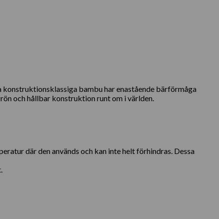
nna konstruktionsklassiga bambu har enastående bärförmåga
ön och hållbar konstruktion runt om i världen.
peratur där den används och kan inte helt förhindras. Dessa
.