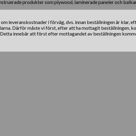
konstruerade produkter som plywood, laminerade paneler och balkar
s om leveranskostnader i förväg, dvs. innan beställningen är klar, e
klarna. Därför måste vi först, efter att ha mottagit beställningen, 
. Detta innebär att först efter mottagandet av beställningen komm