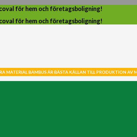
coval för hem och företagsboligning!
coval för hem och företagsboligning!
RA MATERIAL BAMBUS ÄR BÄSTA KÄLLAN TILL PRODUKTION AV 