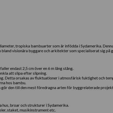
r diameter, tropiska bambuarter som är infödda i Sydamerika. De
land visionära byggare och arkitekter som specialiserat sig på gr
ller endast 2,5 cm över en 6 m lång stång.
kla att slipa efter slipning.
ng. Detta orsakas av fluktuationer i atmosfärisk fuktighet och tem
erna hos bambu.
ör den till den mest föredragna arten för byggrelaterade projekt
hus, broar och strukturer i Sydamerika.
er, staket, musikinstrument etc.