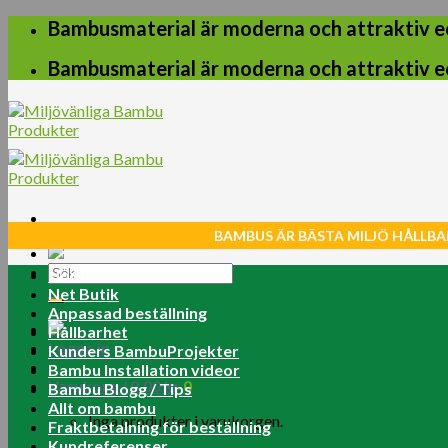
Skip
Bambusmaterial är moderna och attraktiv e
to
content
Bambusmaterial är moderna och attraktiv e
BAMBUS ÄR BÄSTA MILJÖ HÅLLBA
Sök
Home
efter:
Net Butik
Anpassad beställning
Hållbarhet
Logga in
Kunders BambuProjekter
Bambu Installation videor
Varukorg /
0.00
kr
0
Bambu Blogg / Tips
Allt om bambu
Inga produkter i varukorgen.
Fraktbetalning för beställning
Kundreferenser