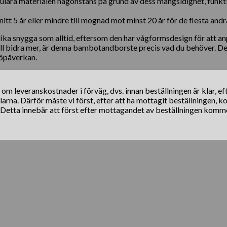
ulära materialen någonstans på grund av dess mångsidighet, funkti
t 5 år eller mindre till mognad mot minst 20 år för de flesta andr
ka snygga som alltid, eftersom den har vågformsdesign för att anp
ill bidra mer, är denna bambotandborste precis vad du behöver. Det
jöpåverkan.
s om leveranskostnader i förväg, dvs. innan beställningen är klar, e
klarna. Därför måste vi först, efter att ha mottagit beställningen, 
. Detta innebär att först efter mottagandet av beställningen komm