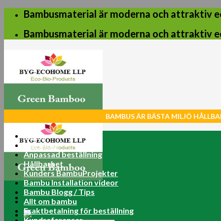
Skip
Bambusmaterial är moderna och attraktiv e
to
content
Bambusmaterial är moderna och attraktiv e
BAMBUS ÄR BÄSTA MILJÖ HÅLLBA
Home
Net Butik
Anpassad beställning
Hållbarhet
Kunders BambuProjekter
Bambu Installation videor
Bambu Blogg / Tips
Allt om bambu
Fraktbetalning för beställning
Kundreferenser