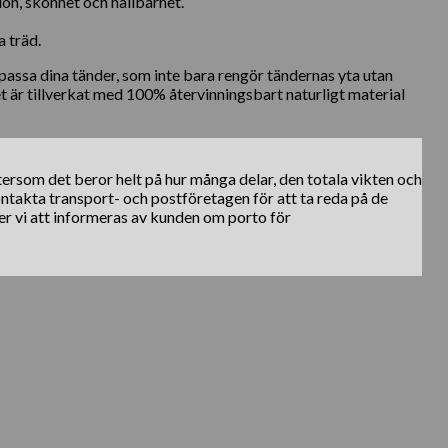
on, skönhet och hållbarhet.
a träd.
assa dina tänder, som inte bara rengör tändernas yta utan
 är tillverkat med 100% återvinningsbart naturligt material
ftersom det beror helt på hur många delar, den totala vikten och
kontakta transport- och postföretagen för att ta reda på de
er vi att informeras av kunden om porto för