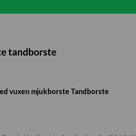
te tandborste
med vuxen mjukborste Tandborste