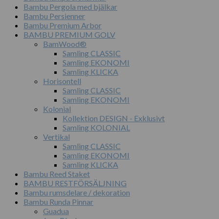
Bambu Pergola med bjälkar
Bambu Persienner
Bambu Premium Arbor
BAMBU PREMIUM GOLV
BamWood®
Samling CLASSIC
Samling EKONOMI
Samling KLICKA
Horisontell
Samling CLASSIC
Samling EKONOMI
Kolonial
Kollektion DESIGN - Exklusivt
Samling KOLONIAL
Vertikal
Samling CLASSIC
Samling EKONOMI
Samling KLICKA
Bambu Reed Staket
BAMBU RESTFÖRSÄLJNING
Bambu rumsdelare / dekoration
Bambu Runda Pinnar
Guadua