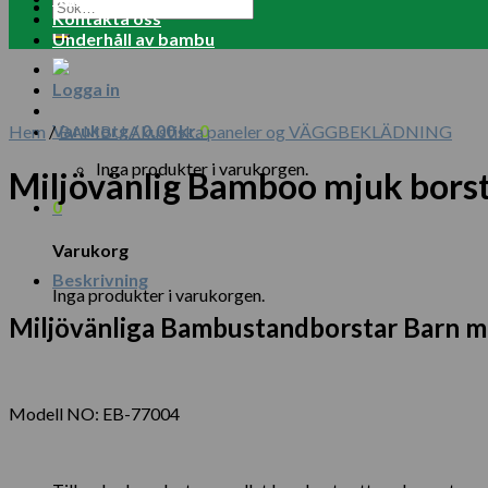
Sök
Kontakta oss
efter:
Underhåll av bambu
Logga in
Varukorg /
0.00
kr
0
Hem
/
BAMBU Akustiska paneler og VÄGGBEKLÄDNING
Inga produkter i varukorgen.
Miljövänlig Bamboo mjuk bors
0
Varukorg
Beskrivning
Inga produkter i varukorgen.
Miljövänliga Bambustandborstar Barn 
Modell NO: EB-77004