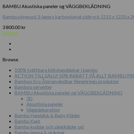
BAMBU Akustiska paneler og VÄGGBEKLÄDNING
Bambu plywood 3-lagers karboniserat sidtryck 1215 x 1220 x 
3 800.00
kr
Läs mer
Browse
100% tvättbara kökshanddukar i bambu
ACTION TILL SALU! 50% RABATT PÅ ALLT BAMBU 
Bamboo Eco Återanvändbar Rengörings produkter
Bamboo servetter
BAMBU Akustiska paneler og VÄGGBEKLÄDNING
3D
Akustiska paneler
Väggdekoration
Bambu Handduk & Baby Kläder
Bambu Kant
Bambu kuddar och sängkläder set
Bambu lampa & skärmar