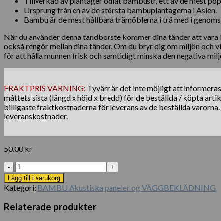
Tillverkad av plantager odlat bambustr, ett av de mest pop
Ursprung från en av de största bambuplantagerna i Asien.
Bambu är de mest hållbara trämöblerna i trä med i genomsnit
När du använder denna tandborste kommer dina tänder att vara li
också rengör mellan dina tänder. Om du bryr dig om miljön och v
för att hålla munnen frisk och samtidigt minska den negativa mil
FRAKTPRIS VARNING:
Tyvärr är det inte möjligt att informera
måttets sista (längd x höjd x bredd) för de beställda / köpta arti
billigaste fraktkostnaderna för leverans av de beställda varorna
leveranskostnader.
50.00
kr
Miljövänlig
Bamboo
Lägg till i varukorg
mjuk
Kategori:
BAMBU Akustiska paneler og VÄGGBEKLÄDNING
borste
tandborste
Relaterade produkter
mängd