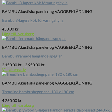
BAMBU Akustiska paneler og VÄGGBEKLÄDNING
Bambu 3-lagers kök förvaringshylla
450.00
kr
Lägg till i varukorg
BAMBU Akustiska paneler og VÄGGBEKLÄDNING
Bambu inramade hängande speglar
Prisintervall:
2 150.00
kr
–
2 950.00
kr
2
Välj alternativ
Den
150.00 kr
här
till
BAMBU Akustiska paneler og VÄGGBEKLÄDNING
produkten
2
har
950.00 kr
Trendline bambushegnpanel 180 x 180 cm
flera
varianter.
4 250.00
kr
De
Lägg till i varukorg
olika
alternativen