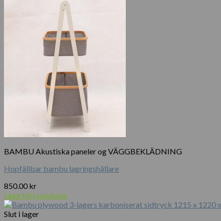
BAMBU Akustiska paneler og VÄGGBEKLÄDNING
Hopfällbar bambu lagringshållare
850.00
kr
Lägg till i varukorg
Slut i lager