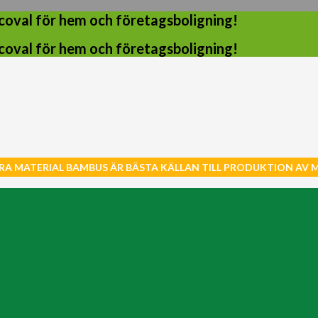
coval för hem och företagsboligning!
coval för hem och företagsboligning!
RA MATERIAL BAMBUS ÄR BÄSTA KÄLLAN TILL PRODUKTION AV 