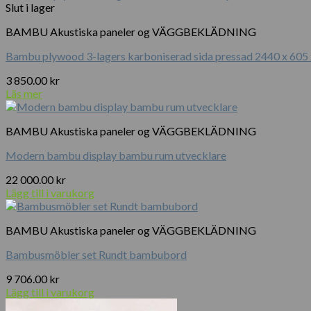
Slut i lager
kan
väljas
BAMBU Akustiska paneler og VÄGGBEKLÄDNING
på
produktsidan
Bambu plywood 3-lagers karboniserad sida pressad 2440 x 605
3 850.00
kr
Läs mer
BAMBU Akustiska paneler og VÄGGBEKLÄDNING
Modern bambu display bambu rum utvecklare
22 000.00
kr
Lägg till i varukorg
BAMBU Akustiska paneler og VÄGGBEKLÄDNING
Bambusmöbler set Rundt bambubord
9 706.00
kr
Lägg till i varukorg