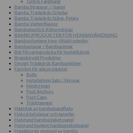
Tonkin Fægtning
Bambu Strappor / -banor
Bambu Trädgårds Grindar
Bambu Trädgårds Stång, Pelare
Bambu Vattenflaskor
Bambubestick Köksredskap
BAMBUPRODUKTER FÖR HEMANVÄNDNING
Bambusfontene type «Shishi odoshi»
Bambustavar / Bambupinnar
Big Förvaringsväska för hushållsbruk
Brandskydd Produkter
Design Trädgårds Bambumöbler
Fästdon för alla produkter
Bolts
Installations Sats / Skruvar
Mesh Hegn
Post Anchors
Post Caps
Trådstænger
Halmtak av bambuhandflata
Halvcirkel pinnar och lameller
Halvrund bambustaket panel
Halvrund budget bambustaketpanel
Handgjorda vindspel av bambu