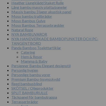
Heather Ljungklädd Staket Rulle
Lång bambu massiv platta/paneler
Massiv bambu 3 lager akustisk panel
Moso bambu trallbrädor
Moso Bambus Gulve
Moso Bambus Terrassebrædder
Natural Rope
NYA BAMBUVAROR
NYA HANDVERKADE BAMBOPUNKTER OCH PC-
TANGENTBORD
Panda Bamboo Toalettartiklar
Catering
Hem & Resor
Mamma & Baby
Persienner Bambu Elegant designstil
Personlig hygien
Personlige bambu vorer
Premium Bambu-Insynsskydd
Reed bambusblind
SKÖTSEL / Oljeprodukter
SPLIT BAMBURULLE
Täckpanel för bambutrappa
Terrasserbrädor