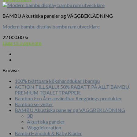
Den
till
här
150.00 kr
BAMBU Akustiska paneler og VÄGGBEKLÄDNING
produkten
har
Modern bambu display bambu rum utvecklare
flera
varianter.
22 000.00
kr
De
Lägg till i varukorg
olika
alternativen
kan
väljas
på
Browse
produktsidan
100% tvättbara kökshanddukar i bambu
ACTION TILL SALU! 50% RABATT PÅ ALLT BAMBU
PREMIUM TOALETTPAPPER.
Bamboo Eco Återanvändbar Rengörings produkter
Bamboo servetter
BAMBU Akustiska paneler og VÄGGBEKLÄDNING
3D
Akustiska paneler
Väggdekoration
Bambu Handduk & Baby Kläder