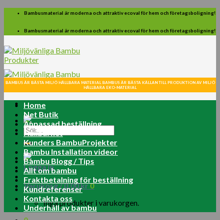
Skip
Bambusmaterial är moderna och attraktiv ecoval för hem och företagsboligning!
to
content
Bambusmaterial är moderna och attraktiv ecoval för hem och företagsboligning!
BAMBUS ÄR BÄSTA MILJÖ HÅLLBARA MATERIAL BAMBUS ÄR BÄSTA KÄLLAN TILL PRODUKTION AV MILJÖ
HÅLLBARA EKO-MATERIAL
Home
Net Butik
Anpassad beställning
Sök
Hållbarhet
efter:
Kunders BambuProjekter
Bambu Installation videor
Bambu Blogg / Tips
Logga in
Allt om bambu
Fraktbetalning för beställning
Varukorg /
0.00
kr
0
Kundreferenser
Kontakta oss
Inga produkter i varukorgen.
Underhåll av bambu
0