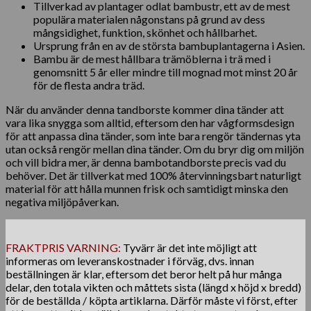
Tillverkad av plantager odlat bambustr, ett av de mest
populära materialen någonstans på grund av dess
mångsidighet, funktion, skönhet och hållbarhet.
Ursprung från en av de största bambuplantagerna i Asien.
Bambu är de mest hållbara trämöblerna i trä med i
genomsnitt 5 år eller mindre till mognad mot minst 20 år
för de flesta andra träd.
När du använder denna tandborste kommer dina tänder att
vara lika snygga som alltid, eftersom den har vågformsdesign
för att anpassa dina tänder, som inte bara rengör tändernas yta
utan också rengör mellan dina tänder. Om du bryr dig om miljön
och vill bidra mer, är denna bambotandborste precis vad du
behöver. Det är tillverkat med 100% återvinningsbart naturligt
material för att hålla munnen frisk och samtidigt minska den
negativa miljöpåverkan.
FRAKTPRIS VARNING:
Tyvärr är det inte möjligt att
informeras om leveranskostnader i förväg, dvs. innan
beställningen är klar, eftersom det beror helt på hur många
delar, den totala vikten och måttets sista (längd x höjd x bredd)
för de beställda / köpta artiklarna. Därför måste vi först, efter