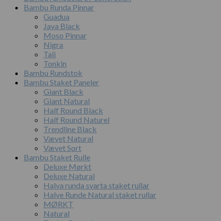
Bambu Runda Pinnar
Guadua
Java Black
Moso Pinnar
Nigra
Tali
Tonkin
Bambu Rundstok
Bambu Staket Paneler
Giant Black
Giant Natural
Half Round Black
Half Round Naturel
Trendline Black
Vævet Natural
Vævet Sort
Bambu Staket Rulle
Deluxe Mørkt
Deluxe Natural
Halva runda svarta staket rullar
Halve Runde Natural staket rullar
MØRKT
Natural