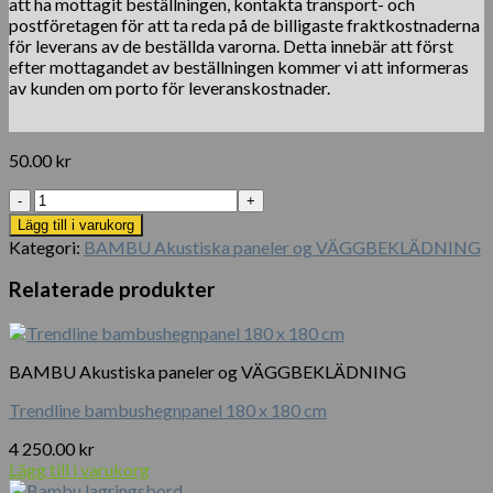
att ha mottagit beställningen, kontakta transport- och
postföretagen för att ta reda på de billigaste fraktkostnaderna
för leverans av de beställda varorna. Detta innebär att först
efter mottagandet av beställningen kommer vi att informeras
av kunden om porto för leveranskostnader.
50.00
kr
Miljövänlig
Bamboo
Lägg till i varukorg
mjuk
Kategori:
BAMBU Akustiska paneler og VÄGGBEKLÄDNING
borste
tandborste
Relaterade produkter
mängd
BAMBU Akustiska paneler og VÄGGBEKLÄDNING
Trendline bambushegnpanel 180 x 180 cm
4 250.00
kr
Lägg till i varukorg