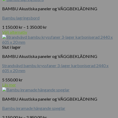
BAMBU Akustiska paneler og VÄGGBEKLÄDNING
Bambu lagringsbord
Prisintervall:
1 150.00
kr
–
1 350.00
kr
1
Välj alternativ
Den
150.00 kr
här
till
produkten
1
Slut i lager
har
350.00 kr
BAMBU Akustiska paneler og VÄGGBEKLÄDNING
flera
varianter.
Strandvävd bambu kryssfaner 3-lager karboniserad 2440 x
De
605 x 20 mm
olika
alternativen
5 550.00
kr
kan
Läs mer
väljas
på
produktsidan
BAMBU Akustiska paneler og VÄGGBEKLÄDNING
Bambu inramade hängande speglar
Prisintervall:
2 150.00
kr
–
2 950.00
kr