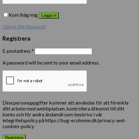
Kom ihåg mig
Logga in
Glömt ditt lösenord?
Registrera
E-postadress
*
A password will be sent to your email address.
Dina personuppgifter kommer att användas för att förenkla
ditt arbete med webbplatsen, kontrollera åtkomst till ditt
konto och för andra ändamål som beskrivs i vår
integritetspolicy på https://byg-ecohome.dk/privacy-and-
cookies-policy
Registrera