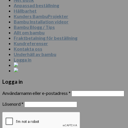
Anpassad beställning
Hållbarhet
Kunders BambuProjekter
Bambu Installation videor
Bambu Blogg / Tips
Allt om bambu
Fraktbetalning för beställning
Kundreferenser
Kontakta oss
Underhåll av bambu
Logga in
Logga in
Användarnamn eller e-postadress
*
Lösenord
*