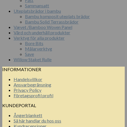
Fast
Sammansatt
Uteplatsbrädor i bambu
Bambu komposit uteplats brädor
Bambu Solid Terrassbrädor
Vævet /Bamboo Woven Panel
Vård och underhåll produkter
Verktyg för alla produkter
Bore Bits
Målarverktyg
Save
Willow Staket Rulle
INFORMATIONER
Handelsvillkor
Ansvarbegrånsning
Privacy Policy
Företagsprofil profil
KUNDEPORTAL
Ångerblankett
Så här handlar du hos oss
Kundrecensioner