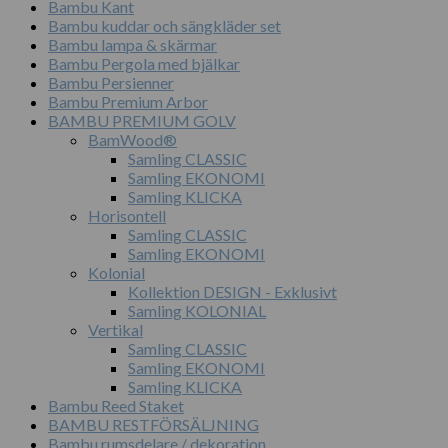
Bambu Kant
Bambu kuddar och sängkläder set
Bambu lampa & skärmar
Bambu Pergola med bjälkar
Bambu Persienner
Bambu Premium Arbor
BAMBU PREMIUM GOLV
BamWood®
Samling CLASSIC
Samling EKONOMI
Samling KLICKA
Horisontell
Samling CLASSIC
Samling EKONOMI
Kolonial
Kollektion DESIGN - Exklusivt
Samling KOLONIAL
Vertikal
Samling CLASSIC
Samling EKONOMI
Samling KLICKA
Bambu Reed Staket
BAMBU RESTFÖRSÄLJNING
Bambu rumsdelare / dekoration