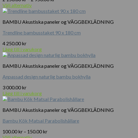
2
Välj alternativ
Den
150.00 kr
här
till
BAMBU Akustiska paneler og VÄGGBEKLÄDNING
produkten
2
har
950.00 kr
Trendline bambusstaket 90 x 180 cm
flera
varianter.
4 250.00
kr
De
Lägg till i varukorg
olika
alternativen
kan
BAMBU Akustiska paneler og VÄGGBEKLÄDNING
väljas
på
Anpassad design naturlig bambu bokhylla
produktsidan
3 000.00
kr
Lägg till i varukorg
BAMBU Akustiska paneler og VÄGGBEKLÄDNING
Bambu Kök Matsal Parabolishållare
Prisintervall:
100.00
kr
–
150.00
kr
100.00 kr
Välj alternativ