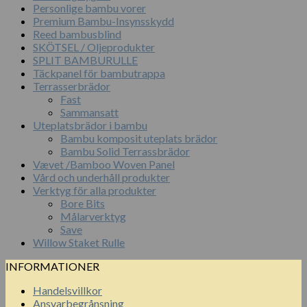
Personlige bambu vorer
Premium Bambu-Insynsskydd
Reed bambusblind
SKÖTSEL / Oljeprodukter
SPLIT BAMBURULLE
Täckpanel för bambutrappa
Terrasserbrädor
Fast
Sammansatt
Uteplatsbrädor i bambu
Bambu komposit uteplats brädor
Bambu Solid Terrassbrädor
Vævet /Bamboo Woven Panel
Vård och underhåll produkter
Verktyg för alla produkter
Bore Bits
Målarverktyg
Save
Willow Staket Rulle
INFORMATIONER
Handelsvillkor
Ansvarbegrånsning