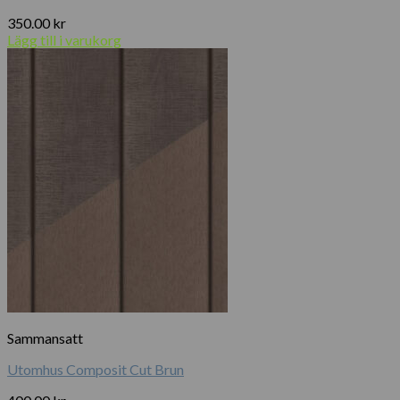
350.00
kr
Lägg till i varukorg
Sammansatt
Utomhus Composit Cut Brun