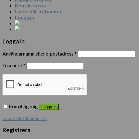
Kontakta oss
Underhåll av bambu
Logga in
Logga in
Användarnamn eller e-postadress
*
Lösenord
*
Kom ihåg mig
Logga in
Glömt ditt lösenord?
Registrera