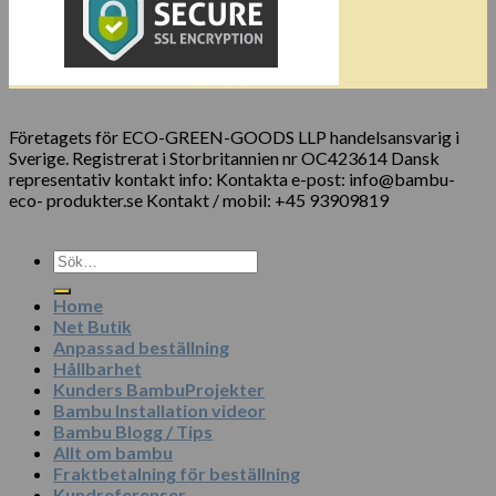
Företagets för ECO-GREEN-GOODS LLP handelsansvarig i
Sverige. Registrerat i Storbritannien nr OC423614 Dansk
representativ kontakt info: Kontakta e-post: info@bambu-
eco- produkter.se Kontakt / mobil: +45 93909819
Sök
efter:
Home
Net Butik
Anpassad beställning
Hållbarhet
Kunders BambuProjekter
Bambu Installation videor
Bambu Blogg / Tips
Allt om bambu
Fraktbetalning för beställning
Kundreferenser