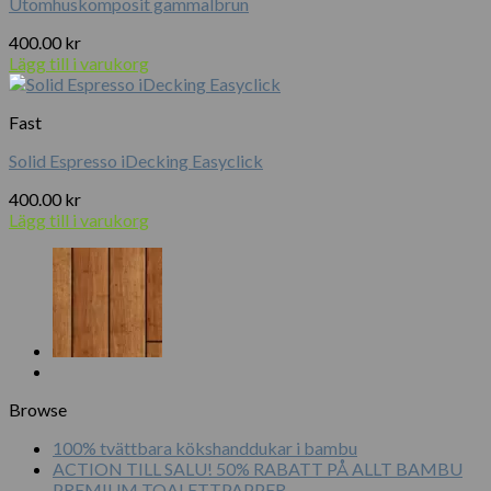
Utomhuskomposit gammalbrun
400.00
kr
Lägg till i varukorg
Fast
Solid Espresso iDecking Easyclick
400.00
kr
Lägg till i varukorg
Browse
100% tvättbara kökshanddukar i bambu
ACTION TILL SALU! 50% RABATT PÅ ALLT BAMBU
PREMIUM TOALETTPAPPER.