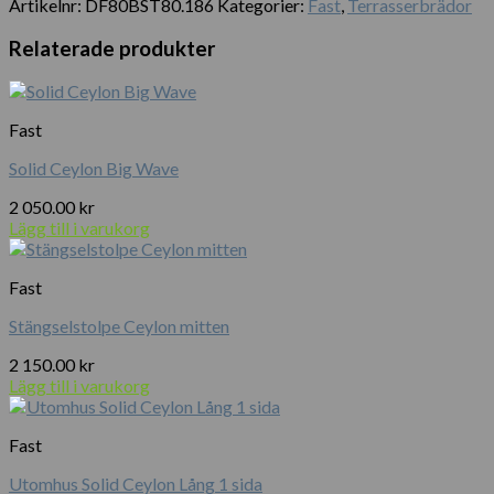
Artikelnr:
DF80BST80.186
Kategorier:
Fast
,
Terrasserbrädor
start
mängd
Relaterade produkter
Fast
Solid Ceylon Big Wave
2 050.00
kr
Lägg till i varukorg
Fast
Stängselstolpe Ceylon mitten
2 150.00
kr
Lägg till i varukorg
Fast
Utomhus Solid Ceylon Lång 1 sida