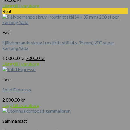
400.00
kr
Lägg till i varukorg
Rea!
Fast
Självborrande skruv i rostfritt stål (4 x 35 mm) 200 st per
kartong/låda
Det
Det
1 000.00
kr
700.00
kr
ursprungliga
nuvarande
Lägg till i varukorg
priset
priset
var:
är:
Fast
1
700.00 kr.
000.00 kr.
Solid Espresso
2 000.00
kr
Lägg till i varukorg
Sammansatt