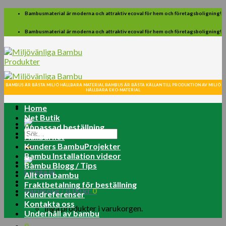
Skip
Bambusmaterial är moderna och attraktiv ecoval för hem och företagsboligning!
to
content
Bambusmaterial är moderna och attraktiv ecoval för hem och företagsboligning!
BAMBUS ÄR BÄSTA MILJÖ HÅLLBARA MATERIAL BAMBUS ÄR BÄSTA KÄLLAN TILL PRODUKTION AV MILJÖ
HÅLLBARA EKO-MATERIAL
Home
Net Butik
Anpassad beställning
Sök
Hållbarhet
efter:
Kunders BambuProjekter
Bambu Installation videor
Bambu Blogg / Tips
Logga in
Allt om bambu
Fraktbetalning för beställning
Varukorg /
0.00
kr
0
Kundreferenser
Kontakta oss
Inga produkter i varukorgen.
Underhåll av bambu
0