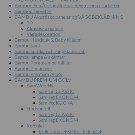
Bamboo Eco Återanvändbar Rengörings produkter
Bamboo servetter
BAMBU Akustiska paneler og VÄGGBEKLÄDNING
3D
Akustiska paneler
Väggdekoration
Bambu Handduk & Baby Kläder
Bambu Kant
Bambu kuddar och sängkläder set
Bambu lampa & skärmar
Bambu Pergola med bjälkar
Bambu Persienner
Bambu Premium Arbor
BAMBU PREMIUM GOLV
BamWood®
Samling CLASSIC
Samling EKONOMI
Samling KLICKA
Horisontell
Samling CLASSIC
Samling EKONOMI
Kolonial
Kollektion DESIGN - Exklusivt