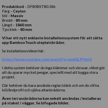
Produktkod
– DF80BST80.186
Färg –
Ceylon
Stil –
Massiv
Bredd –
80 mm
Längd –
1860 mm
Tjocklek –
80 mm
Vi har ett nytt enklaste installationssystem för att sätta
upp BambooTouch uteplatsbrädor.
Se installationsvideon här:
https://www.youtube.com/watch?v=omjI2LPYwUI
I detta system behöver du inga klämmor och skruvar, vilket gör
att du sparar mycket pengar, speciellt med att bygga stora
projekt.
Där behöver du bara använda reglar/stänk och om du vill ha
köl/ändprofil och själva altanbrädorna.
Även terrassbrädorna kan enkelt användas / installeras
på staket / väggar. Se bifogade bilder.