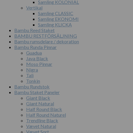
Samling KOLONIAL
Vertikal
Samling CLASSIC
Samling EKONOMI
Samling KLICKA
Bambu Reed Staket
BAMBU RESTFÖRSÄLJNING
Bambu rumsdelare / dekoration
Bambu Runda Pinnar
Guadua
Java Black
Moso Pinnar
Nigra
Tali
Tonkin
Bambu Rundstok
Bambu Staket Paneler
Giant Black
Giant Natural
Half Round Black
Half Round Naturel
Trendline Black
Vævet Natural
Vævet Sort