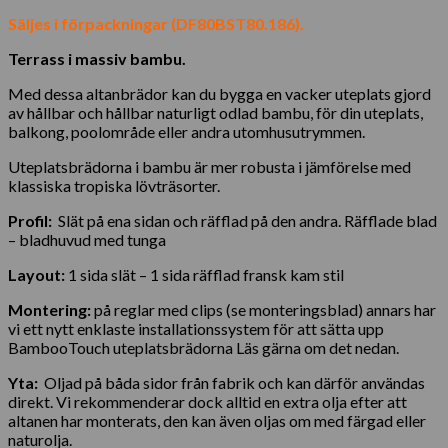
Säljes i förpackningar (DF80BST80.186).
Terrass i massiv bambu.
Med dessa altanbrädor kan du bygga en vacker uteplats gjord
av hållbar och hållbar naturligt odlad bambu, för din uteplats,
balkong, poolområde eller andra utomhusutrymmen.
Uteplatsbrädorna i bambu är mer robusta i jämförelse med
klassiska tropiska lövträsorter.
Profil:
Slät på ena sidan och räfflad på den andra. Räfflade blad
– bladhuvud med tunga
Layout:
1 sida slät – 1 sida räfflad fransk kam stil
Montering:
på reglar med clips (se monteringsblad) annars har
vi ett nytt enklaste installationssystem för att sätta upp
BambooTouch uteplatsbrädorna Läs gärna om det nedan.
Yta:
Oljad på båda sidor från fabrik och kan därför användas
direkt. Vi rekommenderar dock alltid en extra olja efter att
altanen har monterats, den kan även oljas om med färgad eller
naturolja.