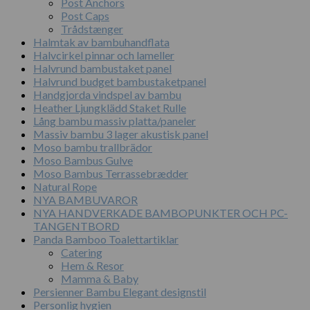
Post Anchors
Post Caps
Trådstænger
Halmtak av bambuhandflata
Halvcirkel pinnar och lameller
Halvrund bambustaket panel
Halvrund budget bambustaketpanel
Handgjorda vindspel av bambu
Heather Ljungklädd Staket Rulle
Lång bambu massiv platta/paneler
Massiv bambu 3 lager akustisk panel
Moso bambu trallbrädor
Moso Bambus Gulve
Moso Bambus Terrassebrædder
Natural Rope
NYA BAMBUVAROR
NYA HANDVERKADE BAMBOPUNKTER OCH PC-
TANGENTBORD
Panda Bamboo Toalettartiklar
Catering
Hem & Resor
Mamma & Baby
Persienner Bambu Elegant designstil
Personlig hygien