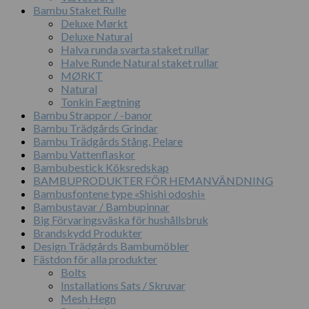
Bambu Staket Rulle
Deluxe Mørkt
Deluxe Natural
Halva runda svarta staket rullar
Halve Runde Natural staket rullar
MØRKT
Natural
Tonkin Fægtning
Bambu Strappor / -banor
Bambu Trädgårds Grindar
Bambu Trädgårds Stång, Pelare
Bambu Vattenflaskor
Bambubestick Köksredskap
BAMBUPRODUKTER FÖR HEMANVÄNDNING
Bambusfontene type «Shishi odoshi»
Bambustavar / Bambupinnar
Big Förvaringsväska för hushållsbruk
Brandskydd Produkter
Design Trädgårds Bambumöbler
Fästdon för alla produkter
Bolts
Installations Sats / Skruvar
Mesh Hegn